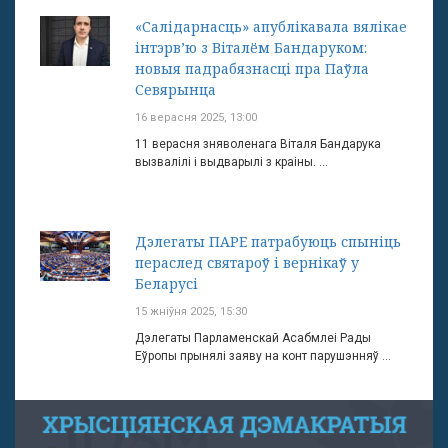
«Салідарнасць» апублікавала вялікае
інтэрв’ю з Віталём Бандаруком:
новыя падрабязнасці пра Паўла
Севярынца
16 верасня 2025, 13:00
11 верасня зняволенага Віталя Бандарука
вызвалілі і выдварылі з краіны. ...
Дэлегаты ПАРЕ патрабуюць спыніць
пераслед святароў і вернікаў у
Беларусі
15 жніўня 2025, 15:30
Дэлегаты Парламенскай Асабмлеі Рады
Еўропы прынялі заяву на конт парушэнняў ...