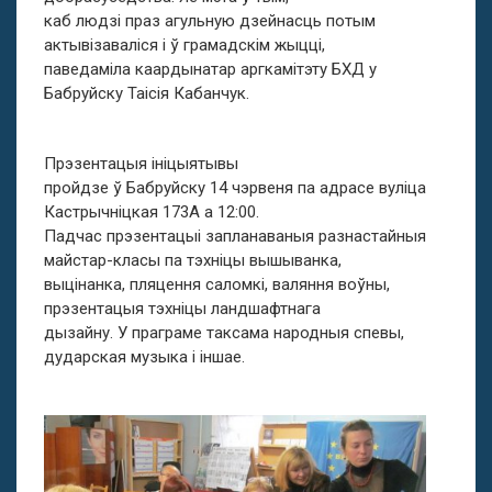
каб людзі праз агульную дзейнасць потым
актывізаваліся і ў грамадскім жыцці,
паведаміла каардынатар аргкамітэту БХД у
Бабруйску Таісія Кабанчук.
Прэзентацыя ініцыятывы
пройдзе ў Бабруйску 14 чэрвеня па адрасе вуліца
Кастрычніцкая 173А а 12:00.
Падчас прэзентацыі запланаваныя разнастайныя
майстар-класы па тэхніцы вышыванка,
выцінанка, пляцення саломкі, валяння воўны,
прэзентацыя тэхніцы ландшафтнага
дызайну. У праграме таксама народныя спевы,
дударская музыка і іншае.