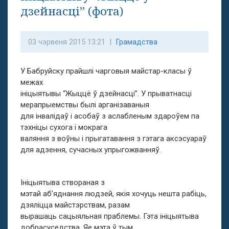
дзейнасці” (фота)
03 чэрвеня 2015 13:21 |
Грамадства
У Бабруйску прайшлі чарговыя майстар-класы ў
межах
ініцыятывы “Жыццё ў дзейнасці”. У прыватнасці
мерапрыемствы былі арганізаваныя
для інвалідаў і асобаў з аслабленым здароўем па
тэхніцы сухога і мокрага
валяння з воўны і прыгатавання з гэтага аксэсуараў
для адзення, сучасных упрыгожванняў.
Ініцыятыва створаная з
мэтай аб’яднання людзей, якія хочуць нешта рабіць,
дзяліцца майстэрствам, разам
вырашаць сацыяльная праблемы. Гэта ініцыятыва
добрасуседства. Яе мэта ў тым,