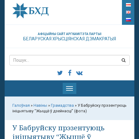
АФІЦЫЙНЫ САЙТ АРГКАМІТЭТА ПАРТЫІ
БЕЛАРУСКАЯ ХРЫСЦІЯНСКАЯ ДЭМАКРАТЫЯ
Паказаць
меню
Галоўная
»
Навіны
»
Грамадства
»
У Бабруйску прэзентуюць
ініцыятыву “Жыццё ў дзейнасці” (фота)
У Бабруйску прэзентуюць
ініцыятыву “Жыццё ў