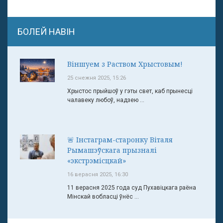
БОЛЕЙ НАВІН
Віншуем з Раством Хрыстовым!
25 снежня 2025, 15:26
Хрыстос прыйшоў у гэты свет, каб прынесці
чалавеку любоў, надзею ...
🚨 Інстаграм-старонку Віталя
Рымашэўскага прызналі
«экстрэмісцкай»
16 верасня 2025, 16:30
11 верасня 2025 года суд Пухавіцкага раёна
Мінскай вобласці ўнёс ...