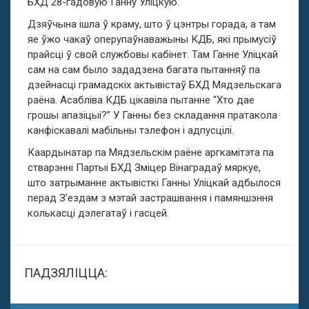
БХД 28-гадовую Ганну Уліцкую.
Дзяўчына ішла ў краму, што ў цэнтры горада, а там
яе ўжо чакаў оперупаўнаважыны КДБ, які прымусіў
прайсці ў свой службовы кабінет. Там Ганне Уліцкай
сам на сам было зададзена багата пытанняў па
дзейнасці грамадскіх актывістаў БХД Мядзельскага
раёна. Асабліва КДБ цікавіла пытанне “Хто дае
грошы апазіцыі?” У Ганны без складання пратакола
канфіскавалі мабільны тэлефон і адпусцілі.
Каардынатар па Мядзельскім раёне аргкамітэта па
стварэнні Партыі БХД Зміцер Вінаградаў мяркуе,
што затрыманне актывісткі Ганны Уліцкай адбылося
перад З’ездам з мэтай застрашвання і памяншэння
колькасці дэлегатаў і гасцей.
ПАДЗЯЛІЦЦА: