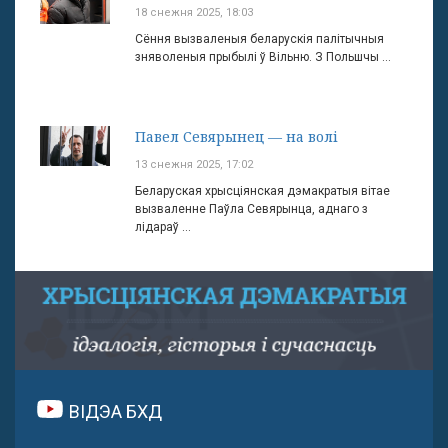
18 снежня 2025, 18:03
Сёння вызваленыя беларускія палітычныя
зняволеныя прыбылі ў Вільню. З Польшчы ...
Павел Севярынец — на волі
13 снежня 2025, 17:02
Беларуская хрысціянская дэмакратыя вітае
вызваленне Паўла Севярынца, аднаго з
лідараў ...
ВІДЭА БХД