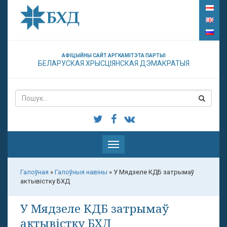
АФІЦЫЙНЫ САЙТ АРГКАМІТЭТА ПАРТЫІ
БЕЛАРУСКАЯ ХРЫСЦІЯНСКАЯ ДЭМАКРАТЫЯ
Паказаць
меню
Галоўная
»
Галоўныя навіны
»
У Мядзеле КДБ затрымаў
актывістку БХД
У Мядзеле КДБ затрымаў
актывістку БХД