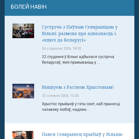
БОЛЕЙ НАВІН
Сустрэча з Паўлам Севярынцам у
Вільні: размова пра адказнасць і
«ключ да Беларусі»
26 студзеня 2026, 18:32
22 студзеня ў Вільні адбылася сустрэча
беларусаў, якія пражываюць у ...
Віншуем з Раством Хрыстовым!
25 снежня 2025, 15:26
Хрыстос прыйшоў у гэты свет, каб прынесці
чалавеку любоў, надзею ...
Павел Севярынец прыбыў у Вільню