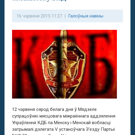
16 чэрвеня 2015 11:27 |
Галоўныя навіны
12 чэрвеня сярод белага дня ў Мядзеле
супрацоўнікі мясцовага міжраённага аддзялення
Упраўлення КДБ па Менску і Менскай вобласці
затрымалі дэлегата V устаноўчага З’езду Партыі