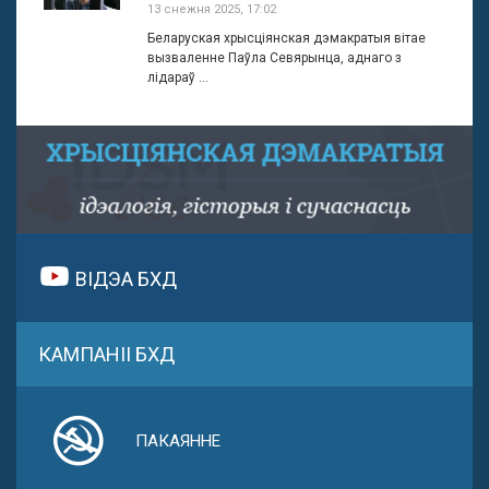
13 снежня 2025, 17:02
Беларуская хрысціянская дэмакратыя вітае
вызваленне Паўла Севярынца, аднаго з
лідараў ...
ВІДЭА БХД
КАМПАНІІ БХД
ПАКАЯННЕ