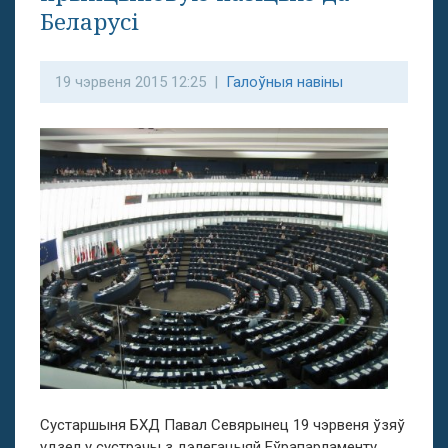
Беларусі
19 чэрвеня 2015 12:25 |
Галоўныя навіны
Сустаршыня БХД Павал Севярынец 19 чэрвеня ўзяў
удзел у сустрэчы з дэлегацыяй Еўрапарламенту,