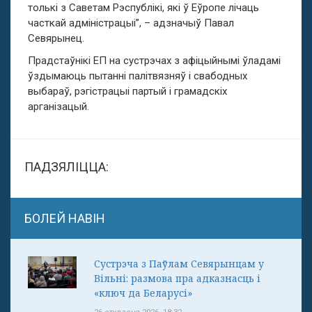
толькі з Саветам Рэспублікі, які ў Еўропе лічаць
часткай адміністрацыі”, – адзначыў Павал
Севярынец.
Прадстаўнікі ЕП на сустрэчах з афіцыйнымі ўладамі
ўздымаюць пытанні палітвязняў і свабодных
выбараў, рэгістрацыі партый і грамадскіх
арганізацый.
ПАДЗЯЛІЦЦА:
БОЛЕЙ НАВІН
Сустрэча з Паўлам Севярынцам у
Вільні: размова пра адказнасць і
«ключ да Беларусі»