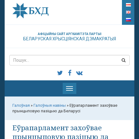
АФІЦЫЙНЫ САЙТ АРГКАМІТЭТА ПАРТЫІ
БЕЛАРУСКАЯ ХРЫСЦІЯНСКАЯ ДЭМАКРАТЫЯ
Паказаць
меню
Галоўная
»
Галоўныя навіны
»
Еўрапарламент захоўвае
прынцыповую пазіцыю да Беларусі
Еўрапарламент захоўвае
прынцыповую пазіцыю да