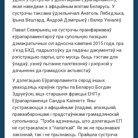
якая наведвае з афіцыйным візітам Беларусь. У
сустрэчы таксама ўдзельнічалі Анатоль Лябедзька,
Ірына Вештард, Андрэй Дзмітрыеў і Валер Ухналёў.
Павал Севярынец на сустрэчы праінфармаваў
еўрапарламентароў пра супольную пазіцыю
дэмакратычных сіл адносна кампаніі 2015 года, пра
з’езд БХД, падрыхтоўку да падачы дакументаў на
рэгістрацыю партыі, што мусіць быць тэстам для
ўладаў, узняў пытанне палітвязняў і рэпрэсій у
дачыненні да грамадскіх актывістаў.
У дэлегацыю Еўрапарламента сярод іншых
уваходзяць кіраўнік групы па Беларусі Богдан
Здруеўскі, віцэ-старшыня фракцыі ЕНП у
Еўрапарламенце Сандра Калніетэ. Яны
сустракаюцца з афіцыйнымі ўладамі, апазіцыяй,
праваабаронцамі і прадстаўнікамі грамадзянскай
супольнасці. “Трэба адзначыць, што дэлегацыя ЕП
не сустракалася з “палаткай”. Яе як не прызнавалі
законнай, так і не прызнаюць. Прайшла сустрэча