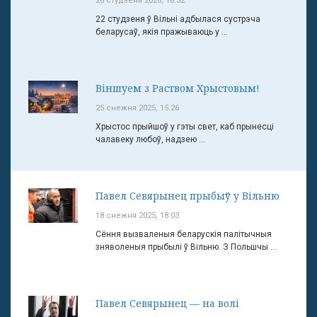
26 студзеня 2026, 18:32
22 студзеня ў Вільні адбылася сустрэча
беларусаў, якія пражываюць у ...
Віншуем з Раством Хрыстовым!
25 снежня 2025, 15:26
Хрыстос прыйшоў у гэты свет, каб прынесці
чалавеку любоў, надзею ...
Павел Севярынец прыбыў у Вільню
18 снежня 2025, 18:03
Сёння вызваленыя беларускія палітычныя
зняволеныя прыбылі ў Вільню. З Польшчы ...
Павел Севярынец — на волі