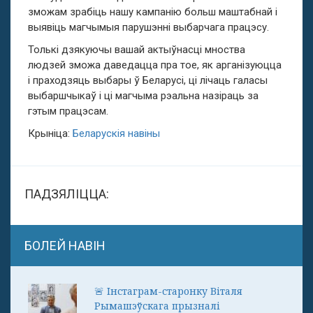
зможам зрабіць нашу кампанію больш маштабнай і
выявіць магчымыя парушэнні выбарчага працэсу.
Толькі дзякуючы вашай актыўнасці мноства
людзей зможа даведацца пра тое, як арганізуюцца
і праходзяць выбары ў Беларусі, ці лічаць галасы
выбаршчыкаў і ці магчыма рэальна назіраць за
гэтым працэсам.
Крыніца:
Беларускія навіны
ПАДЗЯЛІЦЦА:
БОЛЕЙ НАВІН
🚨 Інстаграм-старонку Віталя
Рымашэўскага прызналі