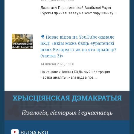
Дэлегаты Парламенскай Асабмлеі Рады
Еўропы прынялі заяву на конт парушэнняў ...
🎥 Новае відэа на YouTube-канале
БХД: «Якім можа быць еўрапейскі
шлях Беларусі і як да яго прыйсці?
(частка 3)»
14 ліпеня 2025, 15:00
На канале «Навіны БХД» выйшла трэцяя
частка аналітычнага відэа пра ...
ВІДЭА БХД