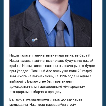
Нашы галасы павінны вызначаць вынік выбараў!
Нашы галасы павінны вызначаць будучыню нашай
краіны! Нашы галасы павінны вызначаць, хто будзе
пры ўладзе! Павінны! Але вось ужо каля 20 гадоў
яны нічога не вызначаюць, і з 1996 года ні адны з
выбараў у Беларусі не былі прызнаныя
дэмакратычнымі і адпаведнымі міжнародным
стандартам выбарчага працэсу.
Беларусы незадаволеныя якасцю адукацыі і
медыцыны. Наш урад пасварыўся з усім