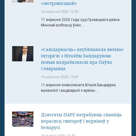
«экстрэмісцкай»
16 верасня 2025, 16:30
11 верасня 2025 года суд Пухавіцкага раёна
Мінскай вобласці ўнёс ...
«Салідарнасць» апублікавала вялікае
інтэрв’ю з Віталём Бандаруком:
новыя падрабязнасці пра Паўла
Севярынца
16 верасня 2025, 13:00
11 верасня зняволенага Віталя Бандарука
вызвалілі і выдварылі з краіны. ...
Дэлегаты ПАРЕ патрабуюць спыніць
пераслед святароў і вернікаў у
Беларусі
15 жніўня 2025, 15:30