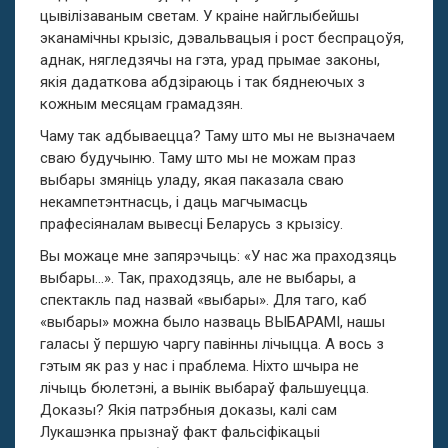
цывілізаваным светам. У краіне найглыбейшы
эканамічны крызіс, дэвальвацыя і рост беспрацоўя,
аднак, нягледзячы на гэта, урад прымае законы,
якія дадаткова абдзіраюць і так бяднеючых з
кожным месяцам грамадзян.
Чаму так адбываецца? Таму што мы не вызначаем
сваю будучыню. Таму што мы не можам праз
выбары змяніць уладу, якая паказала сваю
некампетэнтнасць, і даць магчымасць
прафесіяналам вывесці Беларусь з крызісу.
Вы можаце мне запярэчыць: «У нас жа праходзяць
выбары…». Так, праходзяць, але не выбары, а
спектакль пад назвай «выбары». Для таго, каб
«выбары» можна было назваць ВЫБАРАМІ, нашы
галасы ў першую чаргу павінны лічыцца. А вось з
гэтым як раз у нас і праблема. Ніхто шчыра не
лічыць бюлетэні, а вынік выбараў фальшуецца.
Доказы? Якія патрэбныя доказы, калі сам
Лукашэнка прызнаў факт фальсіфікацыі