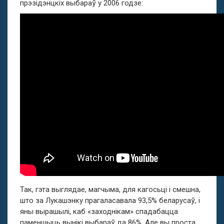
прэзідэнцкіх выбараў у 2006 годзе:
Так, гэта выглядае, магчыма, для кагосьці і смешна,
што за Лукашэнку прагаласавала 93,5% беларусаў, і
яны вырашылі, каб «заходнікам» спадабацца
паменшыць вынікі выбараў да 86%. Але вы проста