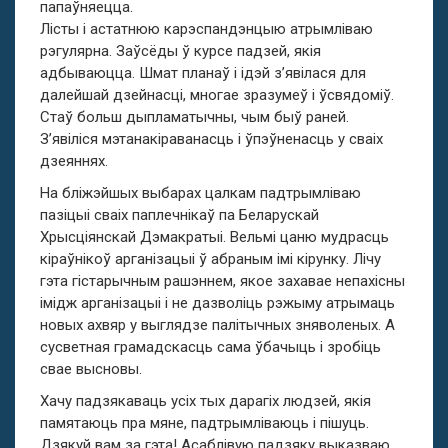
папаўняецца.
Лісты і астатнюю карэспандэнцыю атрымліваю
рэгулярна. Заўсёды ў курсе падзей, якія
адбываюцца. Шмат планаў і ідэй з’явілася для
далейшай дзейнасці, многае зразумеў і ўсвядоміў.
Стаў больш дыпламатычны, чым быў раней.
З’явіліся мэтанакіраванасць і ўпэўненасць у сваіх
дзеяннях.
На бліжэйшых выбарах цалкам падтрымліваю
пазіцыі сваіх паплечнікаў па Беларускай
Хрысціянскай Дэмакратыі. Вельмі цаню мудрасць
кіраўнікоў арганізацыі ў абраным імі кірунку. Лічу
гэта гістарычным рашэннем, якое захавае непахісны
імідж арганізацыі і не дазволіць рэжыму атрымаць
новых ахвяр у выглядзе палітычных зняволеных. А
сусветная грамадскасць сама ўбачыць і зробіць
свае высновы.
Хачу падзякаваць усіх тых дарагіх людзей, якія
памятаюць пра мяне, падтрымліваюць і пішуць.
Дзякуй вам за гэта! Асаблівую падзяку выказваю