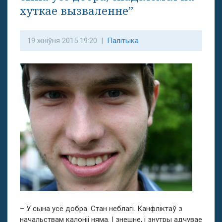
хуткае вызваленне”
19 жніўня 2015 19:20 |
Палітыка
– У сына усё добра. Стан неблагі. Канфліктаў з
начальствам калоніі няма. І знешне, і знутры адчувае