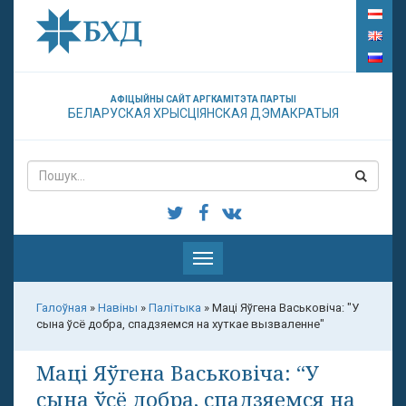
АФІЦЫЙНЫ САЙТ АРГКАМІТЭТА ПАРТЫІ
БЕЛАРУСКАЯ ХРЫСЦІЯНСКАЯ ДЭМАКРАТЫЯ
Паказаць
меню
Галоўная
»
Навіны
»
Палітыка
»
Маці Яўгена Васьковіча: "У
сына ўсё добра, спадзяемся на хуткае вызваленне"
Маці Яўгена Васьковіча: “У
сына ўсё добра, спадзяемся на