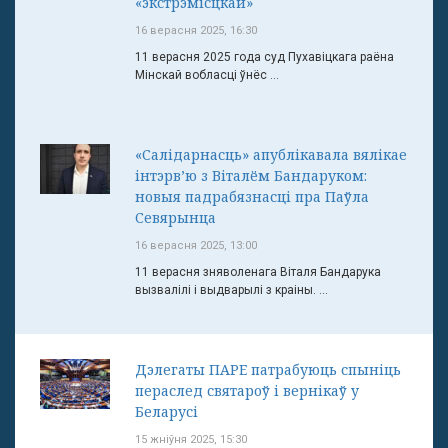
«экстрэмісцкай»
16 верасня 2025, 16:30
11 верасня 2025 года суд Пухавіцкага раёна
Мінскай вобласці ўнёс ...
«Салідарнасць» апублікавала вялікае
інтэрв’ю з Віталём Бандаруком:
новыя падрабязнасці пра Паўла
Севярынца
16 верасня 2025, 13:00
11 верасня зняволенага Віталя Бандарука
вызвалілі і выдварылі з краіны. ...
Дэлегаты ПАРЕ патрабуюць спыніць
пераслед святароў і вернікаў у
Беларусі
15 жніўня 2025, 15:30