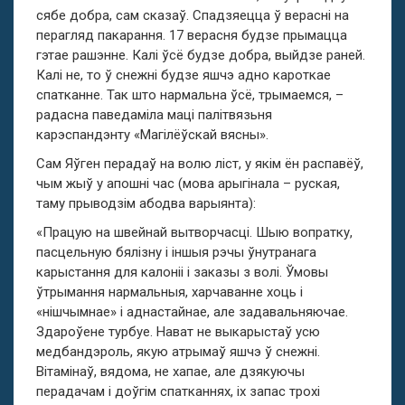
сябе добра, сам сказаў. Спадзяецца ў верасні на
перагляд пакарання. 17 верасня будзе прымацца
гэтае рашэнне. Калі ўсё будзе добра, выйдзе раней.
Калі не, то ў снежні будзе яшчэ адно кароткае
спатканне. Так што нармальна ўсё, трымаемся, –
радасна паведаміла маці палітвязьня
карэспандэнту «Магілёўскай вясны».
Сам Яўген перадаў на волю ліст, у якім ён распавёў,
чым жыў у апошні час (мова арыгінала – руская,
таму прыводзім абодва варыянта):
«Працую на швейнай вытворчасці. Шыю вопратку,
пасцельную бялізну і іншыя рэчы ўнутранага
карыстання для калоніі і заказы з волі. Ўмовы
ўтрымання нармальныя, харчаванне хоць і
«нішчымнае» і аднастайнае, але задавальняючае.
Здароўене турбуе. Нават не выкарыстаў усю
медбандэроль, якую атрымаў яшчэ ў снежні.
Вітамінаў, вядома, не хапае, але дзякуючы
перадачам і доўгім спатканнях, іх запас трохі