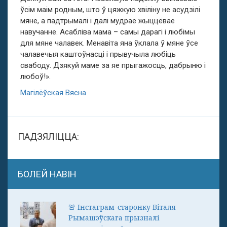
ўсім маім родным, што ў цяжкую хвіліну не асудзілі
мяне, а падтрымалі і далі мудрае жыццёвае
навучанне. Асабліва мама – самы дарагі і любімы
для мяне чалавек. Менавіта яна ўклала ў мяне ўсе
чалавечыя каштоўнасці і прывучыла любіць
свабоду. Дзякуй маме за яе прыгажосць, дабрыню і
любоў!».
Магілёўская Вясна
ПАДЗЯЛІЦЦА:
БОЛЕЙ НАВІН
🚨 Інстаграм-старонку Віталя
Рымашэўскага прызналі