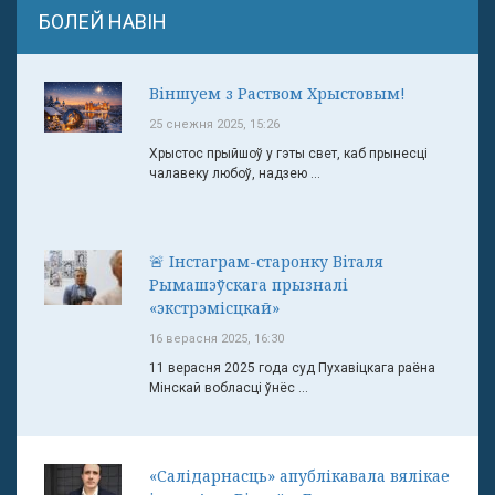
БОЛЕЙ НАВІН
Віншуем з Раством Хрыстовым!
25 снежня 2025, 15:26
Хрыстос прыйшоў у гэты свет, каб прынесці
чалавеку любоў, надзею ...
🚨 Інстаграм-старонку Віталя
Рымашэўскага прызналі
«экстрэмісцкай»
16 верасня 2025, 16:30
11 верасня 2025 года суд Пухавіцкага раёна
Мінскай вобласці ўнёс ...
«Салідарнасць» апублікавала вялікае