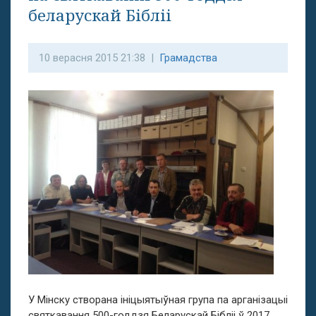
беларускай Бібліі
10 верасня 2015 21:38 |
Грамадства
У Мінску створана ініцыятыўная група па арганізацыі
святкавання 500-годдзя Беларускай Бібліі ў 2017