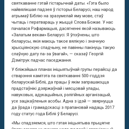
святкаванне гэтай гістарычнай даты. «Гэта было
найвялікшая падзея ў гісторыі Беларусі, наш народ
атрымаў Біблію на зразумелай яму мове, стаў
чытаць і ператвараць у жыццё Слова Божае. У нас
пачалася Рэфармацыя, дасягненні якой называюць
«Залатым векам» Беларусі. Я ўпэўнены, што
беларусы, якія маюць такое вялікую і значную
хрысціянскую спадчыну, не павінны пакінуць такую
слаўную дату па-за ўвагай», — сказаў Георгій
Дзмітрук падчас паседжання.
У бліжэйшых планах ініцыятыўнай групы перайсці да
стварэння камітэта па святкаванні 500-годдзя
беларускай Бібліі, да працы ў якім запрашаюцца
прадстаўнікі дзяржаўнай і мясцовай улады,
навуковых, адукацыйных, рэлігійных арганізацый,
усе зацікаўленыя асобы. Адна з ідэй — звярнуцца
да ўрада і грамадскасці з прапановай надаць 2017
году статус года Бібліі ў Беларусі.
«Мы спадзяемся, што гэтая ініцыятыва прыцягне