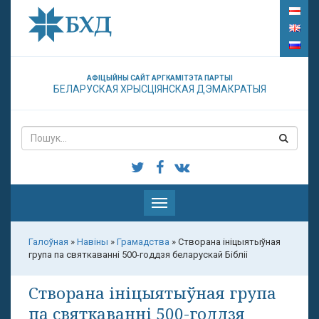
АФІЦЫЙНЫ САЙТ АРГКАМІТЭТА ПАРТЫІ
БЕЛАРУСКАЯ ХРЫСЦІЯНСКАЯ ДЭМАКРАТЫЯ
Паказаць
меню
Галоўная
»
Навіны
»
Грамадства
»
Створана ініцыятыўная
група па святкаванні 500-годдзя беларускай Бібліі
Створана ініцыятыўная група
па святкаванні 500-годдзя