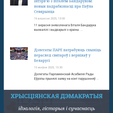
інтэрв’ю з Віталём Бандаруком:
новыя падрабязнасці пра Паўла
Севярынца
16 верасня 2025, 13:00
11 верасня зняволенага Віталя Бандарука
вызвалілі і выдварылі з краіны. ...
Дэлегаты ПАРЕ патрабуюць спыніць
пераслед святароў і вернікаў у
Беларусі
15 жніўня 2025, 15:30
Дэлегаты Парламенскай Асабмлеі Рады
Еўропы прынялі заяву на конт парушэнняў ...