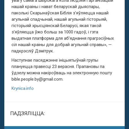
ўвагу самага шырокага кола людзей і арганізацый
нашай краіны і нават беларускай дыяспары,
паколькі Скарынаўская Біблія з’яўляецца нашай
агульнай спадчынай, нашай агульнай гісторыяй,
гісторыяй хрысціянскай Беларусі, якая такой
з’яўляецца ўжо больш за 1000 гадоў, і гэта
выдатная платформа для аб’яднання прагрэсіўных
сіл нашай краіны для добрай агульнай справы», —
падкрэсліў Дзмітрук.
Наступнае пасяджэнне ініцыятыўнай групы
плануецца правесці 23 верасня. Прапановы па
ўдзелу можна накіроўваць на электронную пошту
bible.people.by@gmail.com
.
Krynica.info
ПАДЗЯЛІЦЦА: