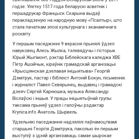
годзе. Улетку 1517 года беларускі асветнік і
першадрукар Францыск Скарына выдаў
перакладзеную на народную мову «Псалтыр», што
стала пачаткам эпохі культурнага і эканамічнага
росквіту.
У першым пасяджэнні 9 верасня прынялі ўдзел
навуковец Алесь Жылка, тэлевядучы і гісторык
Юрый Жыгімонт, рэктар Біблейскага каледжа ХВЕ
Пётр Ашэйчык, кіраўнік грамадскай арганізацыі
«Хрысціянская дзелавая ініцыятыва» Георгій
Дзмітрук, пастар і біблеіст Антоній Бокун, пісьменнік
і журналіст Павел Севярынец, выдавец і грамадскі
дзеяч Сяргей Карнюшка, музыка Аляксандр
Віслаўскі і іншыя. У працы ініцыятыўнай групы
таксама прыняў удзел і галоўны рэдактар
Krynica.info Анатоль Шырвель.
Удзельнікі паседжання надзялілі паўнамоцтвамі
старшыні Георгія Дзмітрука, паколькі ён першым
выступіў з ідэяй арганізаваць самае шырокае