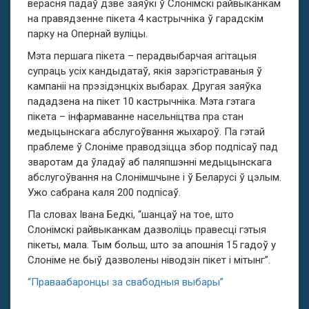
верасня падаў дзве заяўкі ў Слонімскі райвыканкам
на правядзенне пікета 4 кастрычніка ў гарадскім
парку на Опернай вуліцы.
Мэта першага пікета – перадвыбарчая агітацыя
супраць усіх кандыдатаў, якія зарэгістраваныя ў
кампаніі на прэзідэнцкіх выбарах. Другая заяўка
пададзена на пікет 10 кастрычніка. Мэта гэтага
пікета – інфармаванне насельніцтва пра стан
медыцынскага абслугоўвання жыхароў. Па гэтай
праблеме ў Слоніме праводзіцца збор подпісаў пад
зваротам да ўладаў аб паляпшэнні медыцынскага
абслугоўвання на Слонімшчыне і ў Беларусі ў цэлым.
Ужо сабрана каля 200 подпісаў.
Па словах Івана Бедкі, “шанцаў на тое, што
Слонімскі райвыканкам дазволіць правесці гэтыя
пікеты, мала. Тым больш, што за апошнія 15 гадоў у
Слоніме не быў дазволены ніводзін пікет і мітынг”.
“Праваабаронцы за свабодныя выбары”