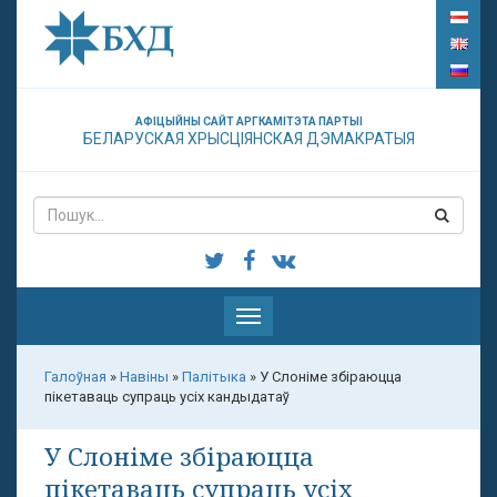
АФІЦЫЙНЫ САЙТ АРГКАМІТЭТА ПАРТЫІ
БЕЛАРУСКАЯ ХРЫСЦІЯНСКАЯ ДЭМАКРАТЫЯ
Паказаць
меню
Галоўная
»
Навіны
»
Палітыка
»
У Слоніме збіраюцца
пікетаваць супраць усіх кандыдатаў
У Слоніме збіраюцца
пікетаваць супраць усіх