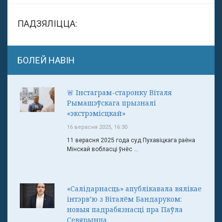
ПАДЗЯЛІЦЦА:
БОЛЕЙ НАВІН
🚨 Інстаграм-старонку Віталя
Рымашэўскага прызналі
«экстрэмісцкай»
16 верасня 2025, 16:30
11 верасня 2025 года суд Пухавіцкага раёна
Мінскай вобласці ўнёс ...
«Салідарнасць» апублікавала вялікае
інтэрв’ю з Віталём Бандаруком:
новыя падрабязнасці пра Паўла
Севярынца