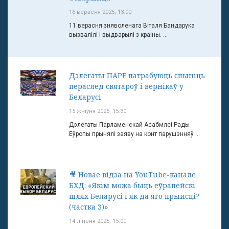
16 верасня 2025, 13:00
11 верасня зняволенага Віталя Бандарука
вызвалілі і выдварылі з краіны. ...
Дэлегаты ПАРЕ патрабуюць спыніць
пераслед святароў і вернікаў у
Беларусі
15 жніўня 2025, 15:30
Дэлегаты Парламенскай Асабмлеі Рады
Еўропы прынялі заяву на конт парушэнняў ...
🎥 Новае відэа на YouTube-канале
БХД: «Якім можа быць еўрапейскі
шлях Беларусі і як да яго прыйсці?
(частка 3)»
14 ліпеня 2025, 15:00