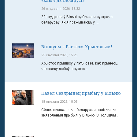
«ключ да Беларусі»
26 студзеня 2026, 18:32
22 студзеня ў Вільні адбылася сустрэча
беларусаў, якія пражываюць у ...
Віншуем з Раством Хрыстовым!
25 снежня 2025, 15:26
Хрыстос прыйшоў у гэты свет, каб прынесці
чалавеку любоў, надзею ...
Павел Севярынец прыбыў у Вільню
18 снежня 2025, 18:03
Сёння вызваленыя беларускія палітычныя
зняволеныя прыбылі ў Вільню. З Польшчы ...