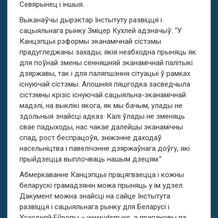
Севярынец і іншыя.
Выканаўчы дырэктар Інстытуту развіцця і
сацыяльнага рынку Зміцер Кухлей адзначыў: “У
Канцэпцыі рэформы эканамічнай сістэмы
прадугледжаны захады, якія неабходна прыняць як
для поўнай змены сённяшняй эканамічнай палітыкі
дзяржавы, так і для паляпшэння сітуацыі ў рамках
існуючай сістэмы. Апошняя пяцігодка засведчыла
сістэмны крізіс існуючай сацыяльна-эканамічнай
мадэлі, на выклікі якога, як мы бачым, улады не
здольныя знайсці адказ. Калі ўлады не зменяць
свае падыходы, нас чакае далейшы эканамічны
спад, рост беспрацоўя, зніжэнне даходаў
насельніцтва і павелічэнне дзяржаўнага доўгу, які
прыйдзецца выплочваць нашым дзецям.”
Абмеркаванне Канцэпцыі працягваецца і кожны
беларускі грамадзянін можа прыняць у ім удзел.
Дакумент можна знайсці на сайце Інстытута
развіцця і сацыяльнага рынку для Беларусі і
Усходняй Еўропы – www.idsm.ws, а прапановы па