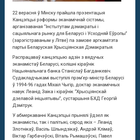
22 верасня ў Мінску прайшла прэзентацыя
Канцэпцыі рэформы эканамічнай сістэмы,
арганізаваная “Інстытутам дэмакратыі і
сацыяльнага рынку для Беларусі і Усходняй Еўропы”
(зарэгістраваным у Літве) па замове аргкамітэта
партыі Беларуская Хрысціянская Дэмакратыя.
Распрацаваў канцэпцыю адзін з вядучых
эканамістаў Беларусі, колішні кіраўнік
Нацыянальнага банка Станіслаў Багданкевіч.
Судакладчыкамі выступілі прэм’ер-міністр Беларусі
ў 1994-96 гадах Міхаіл Чыгір, доктар эканамічных
навук Леанід Заіка і кіраўнік “Хрысціянскай
дзелавой ініцыятывы”, сустаршыня БХД Георгій
Дзмітрук.
У абмеркаванні Канцэпцыі прынялі ўдзел як
эканамісты, так і палітыкі, сярод якіх – Леанід
Злотнікаў, Васіль Шлындзікаў, Андрэй Клімаў,
Віктар Гарбачэўскі, Віталь Рымашэўскі, Павел