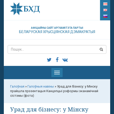
АФІЦЫЙНЫ САЙТ АРГКАМІТЭТА ПАРТЫІ
БЕЛАРУСКАЯ ХРЫСЦІЯНСКАЯ ДЭМАКРАТЫЯ
Паказаць
меню
Галоўная
»
Галоўныя навіны
»
Урад для бізнесу: у Мінску
прайшла прэзентацыя Канцэпцыі рэформы эканамічнай
сістэмы (фота)
Урад для бізнесу: у Мінску