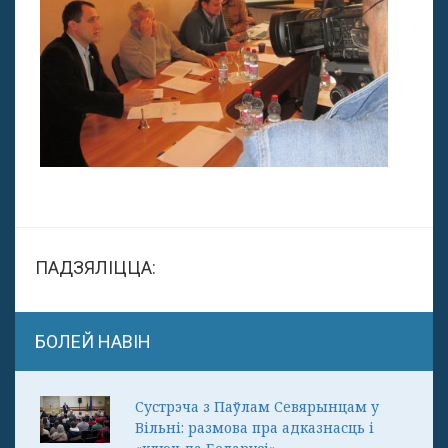
ПАДЗЯЛІЦЦА:
БОЛЕЙ НАВІН
Сустрэча з Паўлам Севярынцам у
Вільні: размова пра адказнасць і