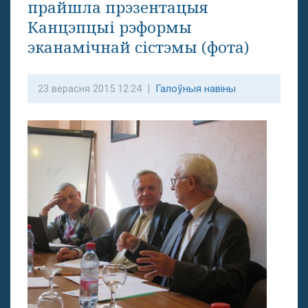
прайшла прэзентацыя
Канцэпцыі рэформы
эканамічнай сістэмы (фота)
23 верасня 2015 12:24 |
Галоўныя навіны