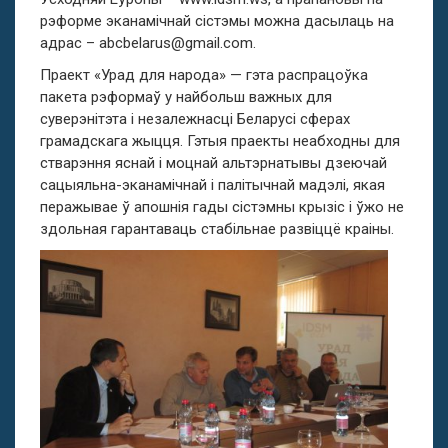
рэформе эканамічнай сістэмы можна дасылаць на
адрас –
abcbelarus@gmail.com
.
Праект «Урад для народа» — гэта распрацоўка
пакета рэформаў у найбольш важных для
суверэнітэта і незалежнасці Беларусі сферах
грамадскага жыцця. Гэтыя праекты неабходны для
стварэння яснай і моцнай альтэрнатывы дзеючай
сацыяльна-эканамічнай і палітычнай мадэлі, якая
перажывае ў апошнія гады сістэмны крызіс і ўжо не
здольная гарантаваць стабільнае развіццё краіны.