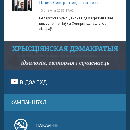
Павел Севярынец — на волі
13 снежня 2025, 17:02
Беларуская хрысціянская дэмакратыя вітае
вызваленне Паўла Севярынца, аднаго з
лідараў ...
ВІДЭА БХД
КАМПАНІІ БХД
ПАКАЯННЕ