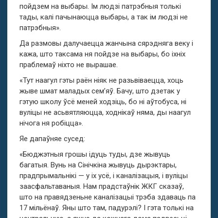
пойдзем на выбары. Ім людзі патрэбныя толькі
тады, калі пачынаюцца выбары, а так ім людзі не
патрэбныя».
Да размовы далучаецца жанчына сярэдняга веку і
кажа, што таксама ня пойдзе на выбары, бо іхніх
праблемаў ніхто не вырашае.
«Тут наагул гэты раён ніяк не разьвіваецца, хоць
жыве шмат маладых сем’яў. Бачу, што дзетак у
гэтую школу ўсё меней ходзіць, бо ні аўтобуса, ні
вуліцы не асьвятляюцца, ходнікаў няма, ды наагул
нічога ня робіцца».
Яе дапаўняе сусед:
«Бюджэтныя грошы ідуць туды, дзе жывуць
багатыя. Вунь на Сінічкіна жывуць дырэктары,
прадпрымальнікі — у іх усё, і каналізацыя, і вуліцы
заасфальтаваныя. Нам прадстаўнік ЖКГ сказаў,
што на правядзеньне каналізацыі трэба здаваць па
17 мільёнаў. Яны што там, падурэлі? І гэта толькі на