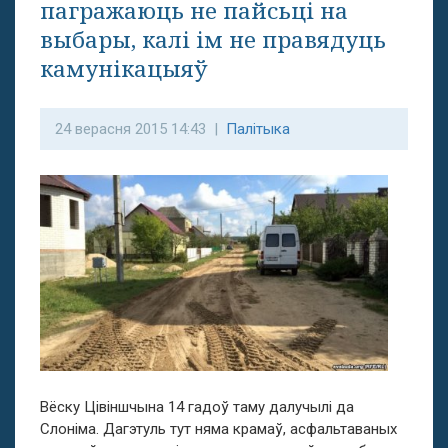
пагражаюць не пайсьці на
выбары, калі ім не правядуць
камунікацыяў
24 верасня 2015 14:43 |
Палітыка
Вёску Цівіншчына 14 гадоў таму далучылі да
Слоніма. Дагэтуль тут няма крамаў, асфальтаваных