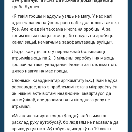
цэнтральную, а яшчэ да кожнага дома падвесьці
трэба будзе».
«Я такія грошы ніадкуль узяць не магу. У нас калі
адзін чалавек на ўвесь раён сабе дазволіць такое, і
ўсё. Але ж адзін таксама нічога ня зробіць. А за
гэтым іншыя працы стаяць, бо пакуль ня зробяць
каналізацыі, немагчыма заасфальтаваць вуліцы».
Людзі кажуць, што ў пераважнай большасьці
атрымліваюць па 2–3 мільёны заробку і ня маюць
грошай на такія ўкладаньні. Больш за тое, шмат хто
цяпер наагул ня мае працы.
Слонімскі каардынатар аргкамітэту БХД Іван Бедка
распавядае, што з праблемамі гэтага мікрараёну ён
зь іншымі актывістамі неаднойчы зьвяртаўся да
чыноўнікаў, але дапамогі яны ніводнага разу не
атрымалі.
«Мы неяк зьвярталіся да ўладаў, каб зьмянілі
расклад руху аўтобусаў, бо людзям не пасавала да
прыходу цягніка. Аўтобус адыходзіў на 10 хвілін