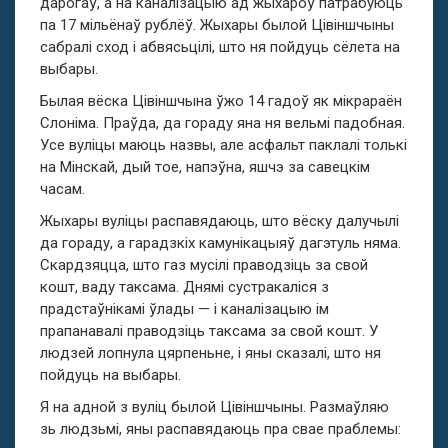
дарогаў, а на каналізацыю ад жыхароў патрабуюць
па 17 мільёнаў рублёў. Жыхары былой Цівіншчыны
сабралі сход і абвясьцілі, што ня пойдуць сёлета на
выбары.
Былая вёска Цівіншчына ўжо 14 гадоў як мікрараён
Слоніма. Праўда, да гораду яна ня вельмі падобная.
Усе вуліцы маюць назвы, але асфальт паклалі толькі
на Мінскай, дый тое, напэўна, яшчэ за савецкім
часам.
Жыхары вуліцы распавядаюць, што вёску далучылі
да гораду, а гарадзкіх камунікацыяў дагэтуль няма.
Скардзяцца, што газ мусілі праводзіць за свой
кошт, ваду таксама. Днямі сустракаліся з
прадстаўнікамі ўлады — і каналізацыю ім
прапанавалі праводзіць таксама за свой кошт. У
людзей лопнула цярпеньне, і яны сказалі, што ня
пойдуць на выбары.
Я на адной з вуліц былой Цівіншчыны. Размаўляю
зь людзьмі, яны распавядаюць пра свае праблемы: