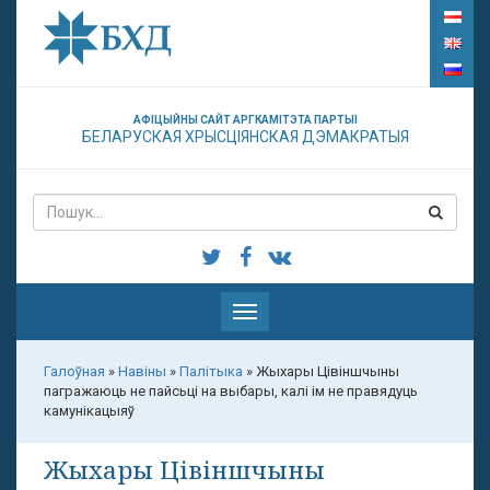
АФІЦЫЙНЫ САЙТ АРГКАМІТЭТА ПАРТЫІ
БЕЛАРУСКАЯ ХРЫСЦІЯНСКАЯ ДЭМАКРАТЫЯ
Паказаць
меню
Галоўная
»
Навіны
»
Палітыка
»
Жыхары Цівіншчыны
пагражаюць не пайсьці на выбары, калі ім не правядуць
камунікацыяў
Жыхары Цівіншчыны