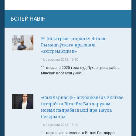
БОЛЕЙ НАВІН
🚨 Інстаграм-старонку Віталя
Рымашэўскага прызналі
«экстрэмісцкай»
16 верасня 2025, 16:30
11 верасня 2025 года суд Пухавіцкага раёна
Мінскай вобласці ўнёс ...
«Салідарнасць» апублікавала вялікае
інтэрв’ю з Віталём Бандаруком:
новыя падрабязнасці пра Паўла
Севярынца
16 верасня 2025, 13:00
11 верасня зняволенага Віталя Бандарука