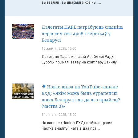
вызвалілі і выдварылі з краіны. ...
Дэлегаты ПАРЕ патрабуюць спыніць
пераслед святароў і вернікаў у
Беларусі
15 жніўня 2025, 15:30
Дэлегаты Парламенскай Асабмлеі Рады
Еўропы прынялі заяву на конт парушэнняў ...
🎥 Новае відэа на YouTube-канале
БХД: «Якім можа быць еўрапейскі
шлях Беларусі і як да яго прыйсці?
(частка 3)»
14 ліпеня 2025, 15:00
На канале «Навіны БХД» выйшла трэцяя
частка аналітычнага відэа пра ...