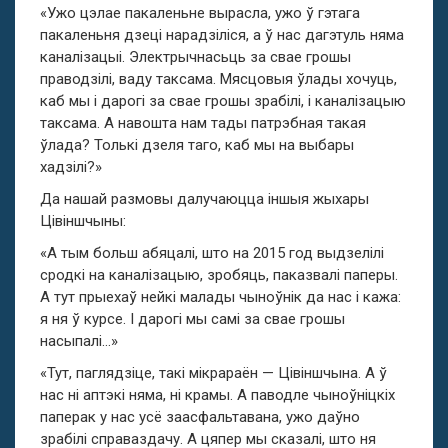
«Ужо цэлае пакаленьне вырасла, ужо ў гэтага
пакаленьня дзеці нарадзіліся, а ў нас дагэтуль няма
каналізацыі. Электрычнасьць за свае грошы
праводзілі, ваду таксама. Мясцовыя ўлады хочуць,
каб мы і дарогі за свае грошы зрабілі, і каналізацыю
таксама. А навошта нам тады патрэбная такая
ўлада? Толькі дзеля таго, каб мы на выбары
хадзілі?»
Да нашай размовы далучаюцца іншыя жыхары
Цівіншчыны:
«А тым больш абяцалі, што на 2015 год выдзелілі
сродкі на каналізацыю, зробяць, паказвалі паперы.
А тут прыехаў нейкі малады чыноўнік да нас і кажа:
я ня ў курсе. І дарогі мы самі за свае грошы
насыпалі…»
«Тут, паглядзіце, такі мікрараён — Цівіншчына. А ў
нас ні аптэкі няма, ні крамы. А паводле чыноўніцкіх
паперак у нас усё заасфальтавана, ужо даўно
зрабілі справаздачу. А цяпер мы сказалі, што ня