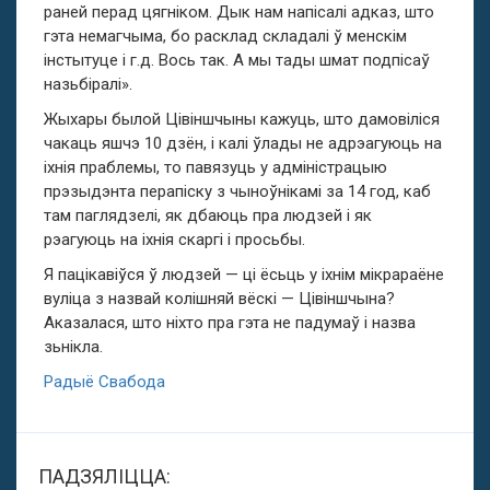
раней перад цягніком. Дык нам напісалі адказ, што
гэта немагчыма, бо расклад складалі ў менскім
інстытуце і г.д. Вось так. А мы тады шмат подпісаў
назьбіралі».
Жыхары былой Цівіншчыны кажуць, што дамовіліся
чакаць яшчэ 10 дзён, і калі ўлады не адрэагуюць на
іхнія праблемы, то павязуць у адміністрацыю
прэзыдэнта перапіску з чыноўнікамі за 14 год, каб
там паглядзелі, як дбаюць пра людзей і як
рэагуюць на іхнія скаргі і просьбы.
Я пацікавіўся ў людзей — ці ёсьць у іхнім мікрараёне
вуліца з назвай колішняй вёскі — Цівіншчына?
Аказалася, што ніхто пра гэта не падумаў і назва
зьнікла.
Радыё Свабода
ПАДЗЯЛІЦЦА: