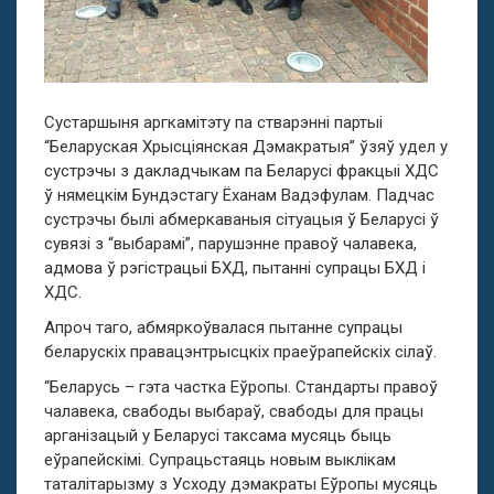
Сустаршыня аргкамітэту па стварэнні партыі
“Беларуская Хрысціянская Дэмакратыя” ўзяў удел у
сустрэчы з дакладчыкам па Беларусі фракцыі ХДС
ў нямецкім Бундэстагу Ёханам Вадэфулам. Падчас
сустрэчы былі абмеркаваныя сітуацыя ў Беларусі ў
сувязі з “выбарамі”, парушэнне правоў чалавека,
адмова ў рэгістрацыі БХД, пытанні супрацы БХД і
ХДС.
Апроч таго, абмяркоўвалася пытанне супрацы
беларускіх правацэнтрысцкіх праеўрапейскіх сілаў.
“Беларусь – гэта частка Еўропы. Стандарты правоў
чалавека, свабоды выбараў, свабоды для працы
арганізацый у Беларусі таксама мусяць быць
еўрапейскімі. Супрацьстаяць новым выклікам
таталітарызму з Усходу дэмакраты Еўропы мусяць