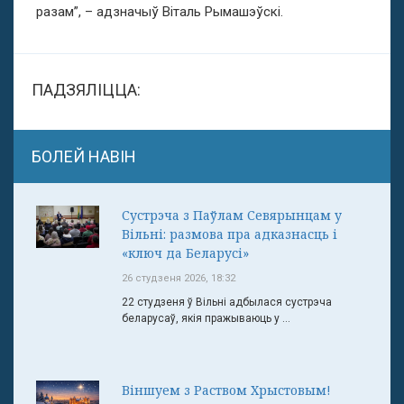
разам”, – адзначыў Віталь Рымашэўскі.
ПАДЗЯЛІЦЦА:
БОЛЕЙ НАВІН
Сустрэча з Паўлам Севярынцам у
Вільні: размова пра адказнасць і
«ключ да Беларусі»
26 студзеня 2026, 18:32
22 студзеня ў Вільні адбылася сустрэча
беларусаў, якія пражываюць у ...
Віншуем з Раством Хрыстовым!