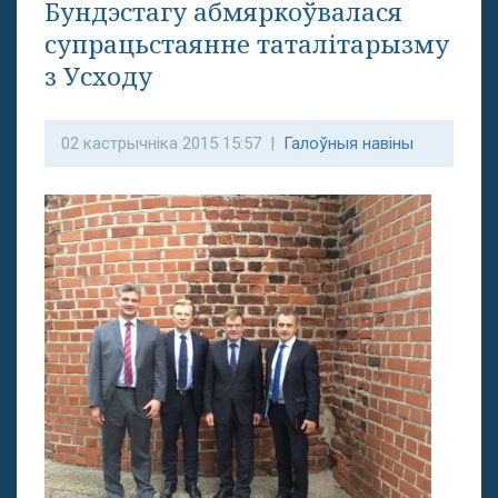
Бундэстагу абмяркоўвалася
супрацьстаянне таталітарызму
з Усходу
02 кастрычніка 2015 15:57 |
Галоўныя навіны