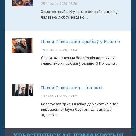
25 снежня 2025, 15:26
Хрыстос прыйшоў у гэты свет, каб прынесці
чалавеку любоў, надзею ...
Павел Севярынец прыбыў у Вільню
18 снежня 2025, 18:03
Сёння вызваленыя беларускія палітычныя
зняволеныя прыбылі ў Вільню. З Польшчы ...
Павел Севярынец — на волі
13 снежня 2025, 17:02
Беларуская хрысціянская дэмакратыя вітае
вызваленне Паўла Севярынца, аднаго з
лідараў ...