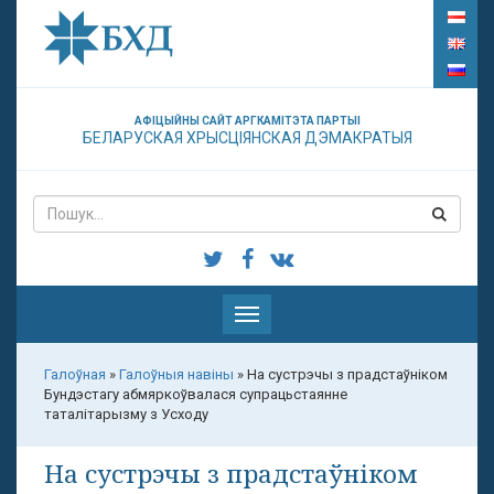
АФІЦЫЙНЫ САЙТ АРГКАМІТЭТА ПАРТЫІ
БЕЛАРУСКАЯ ХРЫСЦІЯНСКАЯ ДЭМАКРАТЫЯ
Паказаць
меню
Галоўная
»
Галоўныя навіны
»
На сустрэчы з прадстаўніком
Бундэстагу абмяркоўвалася супрацьстаянне
таталітарызму з Усходу
На сустрэчы з прадстаўніком