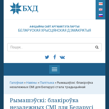
АФІЦЫЙНЫ САЙТ АРГКАМІТЭТА ПАРТЫІ
БЕЛАРУСКАЯ ХРЫСЦІЯНСКАЯ ДЭМАКРАТЫЯ
Паказаць
меню
Галоўная
»
Навіны
»
Палітыка
»
Рымашэўскі: блакіроўка
незалежных СМІ для Беларусі стала традыцыйнай
Рымашэўскі: блакіроўка
незалежных СМІ для Беларусі