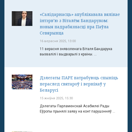
«Салідарнасць» апублікавала вялікае
інтэрв’ю з Віталём Бандаруком:
новыя падрабязнасці пра Паўла
Севярынца
16 верасня 2025, 13:00
11 верасня зняволенага Віталя Бандарука
вызвалілі і выдварылі з краіны. ...
Дэлегаты ПАРЕ патрабуюць спыніць
пераслед святароў і вернікаў у
Беларусі
15 жніўня 2025, 15:30
Дэлегаты Парламенскай Асабмлеі Рады
Еўропы прынялі заяву на конт парушэнняў ...