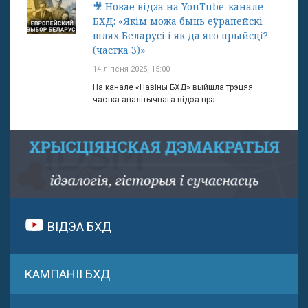
🎥 Новае відэа на YouTube-канале
БХД: «Якім можа быць еўрапейскі
шлях Беларусі і як да яго прыйсці?
(частка 3)»
14 ліпеня 2025, 15:00
На канале «Навіны БХД» выйшла трэцяя
частка аналітычнага відэа пра ...
ВІДЭА БХД
КАМПАНІІ БХД