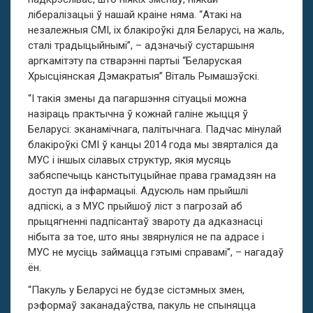
лібералізацыі ў нашай краіне няма. “Атакі на
незалежныя СМІ, іх блакіроўкі для Беларусі, на жаль,
сталі традыцыйнымі”, – адзначыў сустаршыня
аргкамітэту па стварэнні партыі “Беларуская
Хрысціянская Дэмакратыя” Віталь Рымашэўскі.
“І такія змены да пагаршэння сітуацыі можна
назіраць практычна ў кожнай галіне жыцця ў
Беларусі: эканамічнага, палітычнага. Падчас мінулай
блакіроўкі СМІ ў канцы 2014 года мы звярталіся да
МУС і іншых сілавых структур, якія мусяць
забяспечыць канстытуцыйнае права грамадзян на
доступ да інфармацыі. Адусюль нам прыйшлі
адпіскі, а з МУС прыйшоў ліст з пагрозай аб
прыцягненні падпісантаў звароту да адказнасці
нібыта за тое, што яны звярнуліся не па адрасе і
МУС не мусіць займацца гэтымі справамі”, – нагадаў
ён.
“Пакуль у Беларусі не будзе сістэмных змен,
рэформаў заканадаўства, пакуль не спыняцца