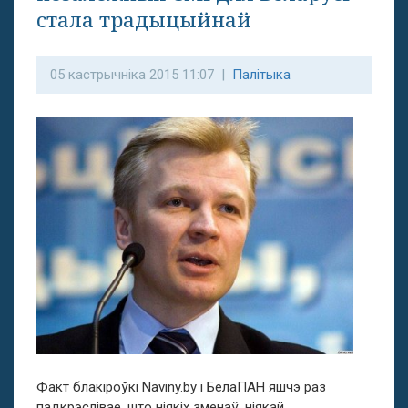
стала традыцыйнай
05 кастрычніка 2015 11:07 |
Палітыка
Факт блакіроўкі Naviny.by і БелаПАН яшчэ раз
падкрэслівае, што ніякіх зменаў, ніякай