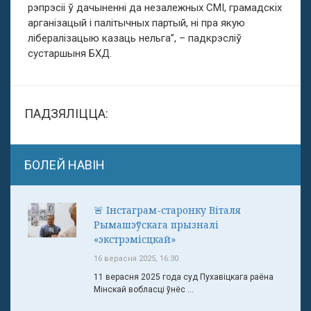
рэпрэсіі ў дачыненні да незалежных СМІ, грамадскіх
арганізацый і палітычных партый, ні пра якую
лібералізацыю казаць нельга”, – падкрэсліў
сустаршыня БХД.
ПАДЗЯЛІЦЦА:
БОЛЕЙ НАВІН
🚨 Інстаграм-старонку Віталя
Рымашэўскага прызналі
«экстрэмісцкай»
16 верасня 2025, 16:30
11 верасня 2025 года суд Пухавіцкага раёна
Мінскай вобласці ўнёс ...