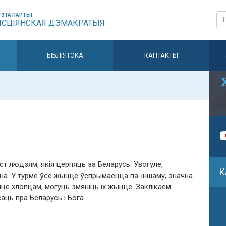
ЭТА ПАРТЫІ
ЫСЦІЯНСКАЯ ДЭМАКРАТЫЯ
БІБЛІЯТЭКА
КАНТАКТЫ
ст людзям, якія церпяць за Беларусь. Увогуле,
К
на. У турме ўсё жыццё ўспрымаецца па-іншаму, значна
це хлопцам, могуць змяніць іх жыццё. Заклікаем
саць пра Беларусь і Бога.