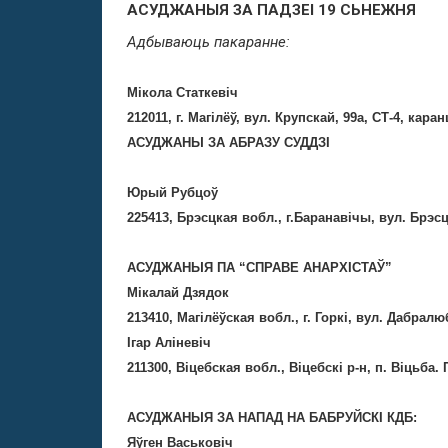
АСУДЖАНЫЯ ЗА ПАДЗЕІ 19 СЬНЕЖНЯ
Адбываюць пакаранне:
Мікола Статкевіч
212011, г. Магілёў, вул. Крупскай, 99а, СТ-4, каран
АСУДЖАНЫ ЗА АБРАЗУ СУДДЗІ
Юрый Рубцоў
225413, Брэсцкая вобл., г.Баранавічы, вул. Брэсц
АСУДЖАНЫЯ ПА “СПРАВЕ АНАРХІСТАЎ”
Мікалай Дзядок
213410, Магілёўская вобл., г. Горкі, вул. Дабралюб
Ігар Аліневіч
211300, Віцебская вобл., Віцебскі р-н, п. Віцьба.
АСУДЖАНЫЯ ЗА НАПАД НА БАБРУЙСКІ КДБ:
Яўген Васьковіч