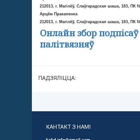
212013, г. Магілёў, Слаўгарадская шаша, 183, ПК 
Арцём
Пракапенка
212013, г. Магілёў, Слаўгарадская шаша, 183, ПК 
Онлайн збор подпісаў
http://spring96.org/be/news/43973
палітвязняў
ПАДЗЯЛІЦЦА:
КАНТАКТ З НАМІ
bchd.info@gmail.com