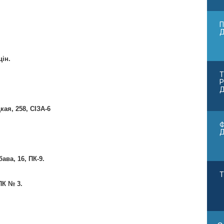
П
цін.
Т
Р
Д
кая, 258, СІЗА-6
Ф
ава, 16, ПК-9.
Т
 ПК № 3.