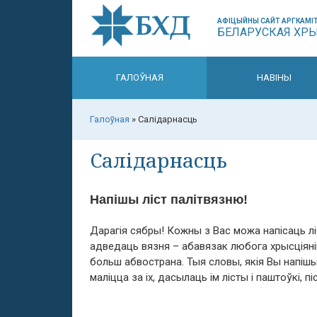
АФІЦЫЙНЫ САЙТ АРГКАМІТ
БЕЛАРУСКАЯ ХР
ГАЛОЎНАЯ
НАВІНЫ
Галоўная
»
Салідарнасць
Салідарнасць
Напішы ліст палітвязню!
Дарагія сябры! Ко
жны з Вас можа напісаць лі
адведаць вязня – абавязак любога хрысціяні
больш абвострана. Тыя словы, якія Вы напішы
маліцца за іх, дасылаць ім лісты і паштоўкі, пі