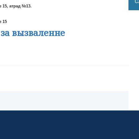
С
№ 15, атрад №13.
№ 15
 за вызваленне