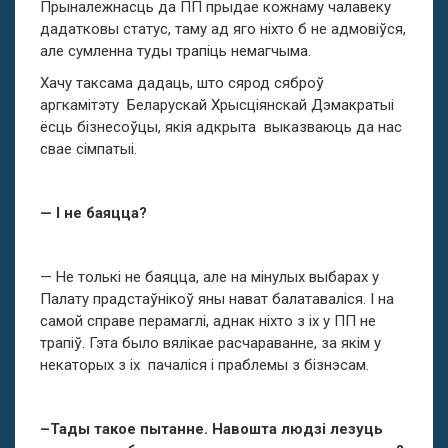
Прыналежнасць да ПП прыдае кожнаму чалавеку
дадатковы статус, таму ад яго ніхто б не адмовіўся,
але сумленна туды трапіць немагчыма.
Хачу таксама дадаць, што сярод сяброў
аргкамітэту Беларускай Хрысціянскай Дэмакратыі
ёсць бізнесоўцы, якія адкрыта выказваюць да нас
свае сімпатыі.
— І не баяцца?
— Не толькі не баяцца, але на мінулых выбарах у
Палату прадстаўнікоў яны нават балатаваліся. І на
самой справе перамаглі, аднак ніхто з іх у ПП не
трапіў. Гэта было вялікае расчараванне, за якім у
некаторых з іх пачаліся і праблемы з бізнэсам.
–Тады такое пытанне. Навошта людзі лезуць