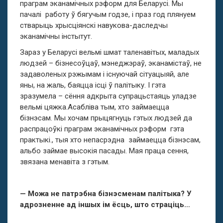
праграм эканамічных рэформ для Беларусі. Мы
пачалі работу ў бягучым годзе, і праз год плянуем
стварыць хрысціянскі навукова-даследчы
эканамічны інстытут.
Зараз у Беларусі вельмі шмат таленавітых, маладых
людзей – бізнесоўцаў, мэнеджэраў, эканамістаў, не
задаволеных рэжымам і існуючай сітуацыяй, але
яны, на жаль, баяцца ісці ў палітыку. І гэта
зразумела – сёння адкрыта супрацьстаяць уладзе
вельмі цяжка.Асабліва тым, хто займаецца
бізнэсам. Мы хочам прыцягнуць гэтых людзей да
распрацоўкі праграм эканамічных рэформ гэта
практыкі., тыя хто непасрэдна займаецца бізнэсам,
альбо займае высокія пасады. Мая праца сення,
звязана менавіта з гэтым.
— Можа не патрэбна бізнэсменам палітыка? У
адрозненне ад іншых ім ёсць, што страціць…