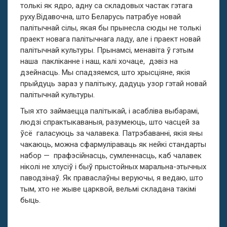
толькі як ядро, адну са складовых частак гэтага
руху.Відавочна, што Беларусь патрабуе новай
палітычнай сілы, якая бы прынесла сюды не толькі
праект новага палітычнага ладу, але і праект новай
палітычнай культуры. Прынамсі, менавіта ў гэтым
наша пакліканне і наш, калі хочаце, дэвіз на
дзейнасць. Мы спадзяемся, што хрысціяне, якія
прыйдуць зараз у палітыку, дадуць узор гэтай новай
палітычнай культуры.
Тыя хто займаецца палітыкай, і асабліва выбарамі,
людзі спрактыкаваныя, разумеюць, што часцей за
ўсё галасуюць за чалавека. Патрэбаванні, якія яны
чакаюць, можна сфармуліраваць як нейкі стандарты
набор — прафэсійнасць, сумленнасць, каб чалавек
ніколі не хлусіў і быў прыстойных маральна-этычных
паводзінаў. Як праваслаўны веруючы, я ведаю, што
тым, хто не жыве царквой, вельмі складана такімі
быць.