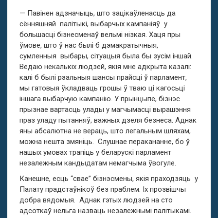
— Павінен адзначыць, што зацікаўленасць да
сённяшняй палітыкі, выбарчых кампаніяў у
большасці бізнесменаў вельмі нізкая. Хаця пры
ўмове, што ў нас былі б дэмакратычныя,
сумленныя выбары, сітуацыя была бы зусім іншай.
Ведаю некалькіх людзей, якія мне адкрыта казалі:
калі б былі рэальныя шансы прайсці ў парламент,
мы гатовыя ўкладваць грошы ў тваю ці кагосьці
іншага выбарчую кампанію. У прынцыпе, бізнэс
прызнае вартасць улады у магчымасці вырашэння
праз уладу пытанняў, важных дзеля безнеса. Аднак
яны абсалютна не вераць, што легальным шляхам,
можна нешта змяніць. Слушнае перакананне, бо ў
нашых умовах трапіць у беларускі парламент
незалежным кандыдатам немагчыма ўвогуле.
Канешне, есць “свае” бізнэсмены, якія праходзяць у
Палату прадстаўнікоў без праблем. Іх прозвішчы
добра вядомыя. Аднак гэтых людзей на сто
адсоткаў нельга назваць незалежнымі палітыкамі.