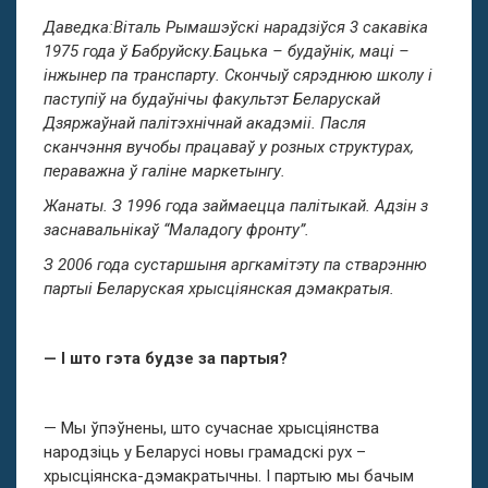
Даведка:Віталь Рымашэўскі нарадзіўся 3 сакавіка
1975 года ў Бабруйску.Бацька – будаўнік, маці –
інжынер па транспарту. Скончыў сярэднюю школу і
паступіў на будаўнічы факультэт Беларускай
Дзяржаўнай палітэхнічнай акадэміі. Пасля
сканчэння вучобы працаваў у розных структурах,
пераважна ў галіне маркетынгу.
Жанаты. З 1996 года займаецца палітыкай. Адзін з
заснавальнікаў “Маладогу фронту”.
З 2006 года сустаршыня аргкамітэту па стварэнню
партыі Беларуская хрысціянская дэмакратыя.
— І што гэта будзе за партыя?
— Мы ўпэўнены, што сучаснае хрысціянства
народзіць у Беларусі новы грамадскі рух –
хрысціянска-дэмакратычны. І партыю мы бачым