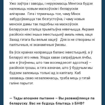
Ужо заўтра і заводы, і нерухомасць Менгска будзе
належыць новым маскоўскім і беларускім
алігархам. Гэта і тлумачыць тое, чаму Мінск
забудоўваецца так безгустоўна, і чаму новыя
менскія дамы так падобны на маскоўскія.
Беларуская сталіца прымітыўна нявечыцца. Акрамя
расійскіх ніякі іншых інвестыцыяў амаль няма, хаця
Захад гэтага бы вельмі хацеў. Для іх не створаны ні
палітычныя, ні эканамічныя ўмовы.
Ва ўсіх краінах назіраецца баланс інвестыцыяў, а ў
Беларусі яго няма. Улада хавае сапраўдныя лічбы,
але я ўпэўнены, што там восемдзесят адсоткаў –
расійскія грошы, а гэта азначае, што ў будучым мы
будзем залежыць толькі ад іх капіталу. Каб
захаваць сваю незалежнасць, трэба мець у гэтай
галіне парытэт.
— Тады апошняе пытанне – Вы развмаўляеце па
беларуску. Вас не будуць блытаць з БНФ?