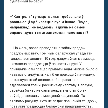
сумленныя выбары”
–“Кантроль” гучыць вельмі добра, але ў
рэальнасці адбываецца зусім іншае. Людзі,
напрыклад, не ведаюць, адкуль на самой
справе ідуць тыя ж замежныя інвестыцыі?
— На жаль, зараз праводзіцца тайны продаж
прадпрыемстваў. Тое, чым беларуская ўлада так
ганарылася апошнія 10 год, дзяржаўная маёмасць,
няголасна перадаецца ў прыватныя рукі. У
прынцыпе, сам працэс прыватызацыі можна было б
назваць станоўчым, калі б ён праходзіў па-іншаму,
на канкурэнтнай аснове, каб перавага не
аддавалася толькі расейскаму капіталу. Напэўна,
расейскі бізнэс не самы лепшы і чысты, бо ён
заўсёды звязаны з мясцовай карупцыяй. Па
вялікаму рахунку ніхто не ведае пра нейкія тэндэры,
праз якія прадаюцца беларускія прадпрыемствы.