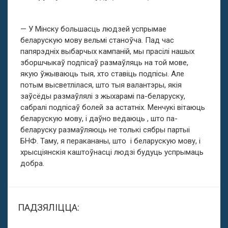
— У Мінску большасць людзей успрымае
беларускую мову вельмі станоўча. Пад час
папярэдніх выбарчых кампаній, мы прасілі нашых
зборшчыкаў подпісаў размаўляць на той мове,
якую ўжываюць тыя, хто ставіць подпісы. Але
потым высветлілася, што тыя валантэры, якія
заўсёды размаўлялі з жыхарамі па-беларуску,
сабралі подпісаў болей за астатніх. Менчукі вітаюць
беларускую мову, і даўно ведаюць , што па-
беларуску размаўляюць не толькі сябры партыі
БНФ. Таму, я перакананы, што і беларускую мову, і
хрысціянскія каштоўнасці людзі будуць успрымаць
добра.
ПАДЗЯЛІЦЦА: