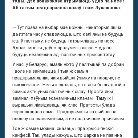
туды, дзе абавязкова атрымаюць удар па носе?
Аб гэтым неаднаразова казаў і сам Лукашэнка.
— Тут права на выбар мае кожны. Некаторыя яшчэ
да гэтага часу спадзяюцца, што калі яны не будуць
ісці ў палітыку, не будуць і атрымліваць па носе.
Аднак многія даўно зразумелі і іншае – удары
будуць незалежна ад палітычных прыярытэтаў.
У нас, у Беларусі, амаль ніхто ў палітыкай па добрай
воле не займаецца. І тыя ж самыя
прадпрымальнікі, якія выйшлі ўзімку на плошчу, не
выключэнне. Нельга сказаць, што яны былі адной з
самых актыўных палітычных сілаў. Проста яны
заміналі пэўным эканамічным кланам. Таму іх і
вырашылі ліквідаваць, як клас. Пратэсты ўлада
справакавала сама. Прадпрымальнікі выйшлі на
плошчу па эканамічным, а не палітычным прычынам.
Тое ж самае можна сказаць і пра хрысціянскія
канфесіі. Так, улады кажуць, што царква не павінна