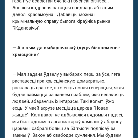
гарантуе асабістай бяспекі і бяспекі бізнэса .
Апошнія кадравая ратацыя сведчаць аб гэтым
даволі красамоўна. Дабавіць можна і
крымінальную справу былога кіраўніка рынка
“Ждановічы”.
— А з чым да выбаршчыкаў ідуць бізнэсмены-
хрысціяне?
— Мая задача ўдзелу у выбарах, перш за ўсе, гэта
распавесці пра хрысціянскую дэмакратыю,
расказаць пра тое, што ёсць новая генерацыя, якая
будзе займацца рашэннем праблем, якія непакояць
людзей, абараняць іх інтарэсы. Такі вопыт ўжо
ёсць. У маей акрузе месціцца царква “Новае
жыццё”. Калі вакол яе адбываліся вядомыя падзеі,
мы былі аднымі з арганізатараў кампаніі ў абарону
царквы і сабралі больш за 50 тысяч подпісаў за
змены ў Закон аб свабодзе сумлення. Мы будзем