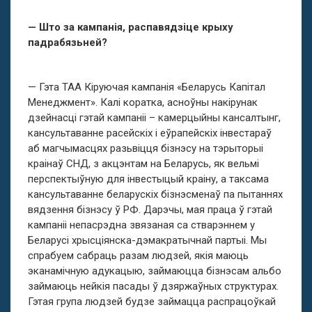
— Што за кампанія, распавядзіце крыху
падрабязьней?
— Гэта ТАА Кіруючая кампанiя «Беларусь Капітал
Менеджмент». Калі коратка, асноўны накірунак
дзейнасці гэтай кампаніі – камерцыйны кансалтынг,
кансультаванне расейскіх і еўрапейскіх інвестараў
аб магчымасцях разьвіцця бізнэсу на тэрыторыі
краінаў СНД, з акцэнтам на Беларусь, як вельмі
перспектыўную для інвестыцый краіну, а таксама
кансультаванне беларускіх бізнэсменаў па пытаннях
вядзення бізнэсу ў РФ. Дарэчы, мая праца ў гэтай
кампаніі непасрэдна звязаная са стварэннем у
Беларусі хрысціянска-дэмакратычнай партыі. Мы
спрабуем сабраць разам людзей, якія маюць
эканамічную адукацыю, займаюцца бізнэсам альбо
займаюць нейкія пасады ў дзяржаўных структурах.
Гэтая група людзей будзе займацца распрацоўкай