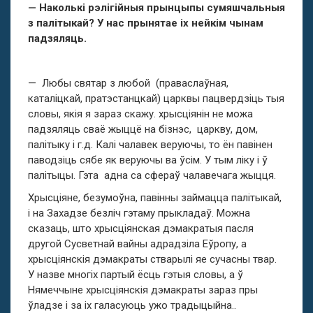
— Наколькі рэлігійныя прынцыпы сумяшчальныя
з палітыкай? У нас прынятае іх нейкім чынам
падзяляць.
— Любы святар з любой (праваслаўная,
каталіцкай, пратэстанцкай) царквы пацвердзіць тыя
словы, якія я зараз скажу. хрысціянін не можа
падзяляць сваё жыццё на бізнэс, царкву, дом,
палітыку і г.д. Калі чалавек веруючы, то ён павінен
паводзіць сябе як веруючы ва ўсім. У тым ліку і ў
палітыцы. Гэта адна са сфераў чалавечага жыцця.
Хрысціяне, безумоўна, павінны займацца палітыкай,
і на Захадзе безліч гэтаму прыкладаў. Можна
сказаць, што хрысціянская дэмакратыя пасля
другой Сусветнай вайны адрадзіла Еўропу, а
хрысціянскія дэмакраты стварылі яе сучасны твар.
У назве многіх партый ёсць гэтыя словы, а ў
Нямеччыне хрысціянскія дэмакраты зараз пры
ўладзе і за іх галасуюць ужо традыцыйна..