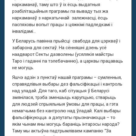
наркаманаў, таму што ў іх ёсць выдатныя
рэабілітацыйныя праграмы па вываду тых жа
наркаманаў з наркатычнай залежнасці, ёсць
паспяховы вопыт працы з цяжкімі падледкамі і
інвалідамі…
У Беларусь павінна прыйсці свабода для цэркваў і
забарона для сектаў. На сённяшні дзень усё
наадварот.Секты дазволены (усялякія майстры
Таро і гаданні па тэлебачанню), а царквы працаваць
не могуць.
Яшчэ адзін з пунктаў нашай праграмы – сумленныя,
справядлівыя выбары дез фальсіфікацыі і кантроль
над уладай. Для таго, каб сітуацыя ў Беларусі
змянілася, трэба зменшыць карупцыю, стварыць
для людзей спрыяльныя ўмовы для працы, а гэта
немагчыма без кантролю над ўладай. Калі выбары
фальсіфікуюцца. а дэпутаты прызначаюцца – то
якім чынам яны могуць бараніць інтарэсы народа?
Таму мы актыўна падтрымліваем кампанію “За