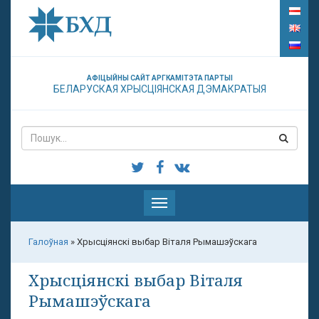
АФІЦЫЙНЫ САЙТ АРГКАМІТЭТА ПАРТЫІ
БЕЛАРУСКАЯ ХРЫСЦІЯНСКАЯ ДЭМАКРАТЫЯ
Паказаць
меню
Галоўная
»
Хрысціянскі выбар Віталя Рымашэўскага
Хрысціянскі выбар Віталя
Рымашэўскага