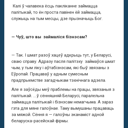
Калі ў чалавека ёсць пакліканне займацца
палітыкай, то ён проста павінен ёй займацца,
служыць на тым месцы, дзе прызначыць Бог.
— Чуў, што вы займаліся бізнэсам?
— Так. І шмат разоў хацеў адкрыць тут, у Беларусі,
сваю справу. Адразу пасля палітэху займаўся шмат
чым, у тым ліку і аўтабізнэсам, які быў звязаны з
Еўропай. Працаваў у адным сумесным
прадпрыемстве загадчыкам тэхнічнага адзела.
Але я заўсёды меў праблемы на працы, звязаныя з
палітыкай. ….ў сённяшняй Беларусі, паралельна
займацца палітыкай і бізнэсам немагчыма. А зараз
гэта для мяне галоўнае. Таму вымушаны працаваць
за мяжой. Сёння я — галоўны эканаміст адной
беларуска-расейскай фірмы.