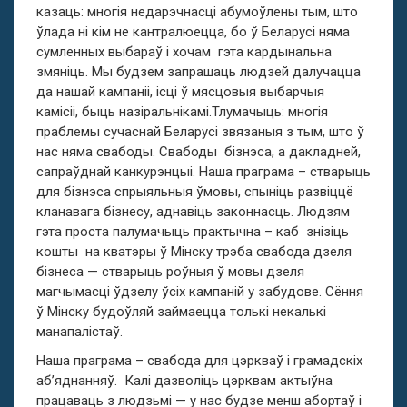
казаць: многія недарэчнасці абумоўлены тым, што
ўлада ні кім не кантралюецца, бо ў Беларусі няма
сумленных выбараў і хочам гэта кардынальна
змяніць. Мы будзем запрашаць людзей далучацца
да нашай кампаніі, ісці ў мясцовыя выбарчыя
камісіі, быць назіральнікамі.Тлумачыць: многія
праблемы сучаснай Беларусі звязаныя з тым, што ў
нас няма свабоды. Свабоды бізнэса, а дакладней,
сапраўднай канкурэнцыі. Наша праграма – стварыць
для бізнэса спрыяльныя ўмовы, спыніць развіццё
кланавага бізнесу, аднавіць законнасць. Людзям
гэта проста палумачыць практычна – каб знізіць
кошты на кватэры ў Мінску трэба свабода дзеля
бізнеса — стварыць роўныя ў мовы дзеля
магчымасці ўдзелу ўсіх кампаній у забудове. Сёння
ў Мінску будоўляй займаецца толькі некалькі
манапалістаў.
Наша праграма – свабода для цэркваў і грамадскіх
аб’яднанняў. Калі дазволіць цэрквам актыўна
працаваць з людзьмі — у нас будзе менш абортаў і