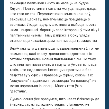
займацца палітыкай і ніхто яе чапаць не будзе.
Хлусня. Пратэстанты і каталікі могуць пацвердзіць,
што гэта не так. Перманетная высылка ксянзоў,
закрыццё цэркваў, немагчымасць працаваць з
вернікамі. Людзі адчулі, што іншага выйсця проста
няма., вырашылі бараніць свае інтарэсы ў тым ліку і
палітычным чынам. Таму рэпрэсіі з боку ўлады
становяцца каталізатарам палітызацыі грамадства.
Зноў-такі, што датычыцца прадпрымальнікаў, то не
памылюся, калі скажу: дзевяноста адсотках з іх
гатовы патрымаць новыя палітычная сілы. Не таму
што яны палітызаваныя, а таму што ўмовы іх працы
такія, што падатковая інспекцыя практычна без
падставаў у офісы і правераць фірмы, кожны з іх
“задушаны” падаткамі і трымаецца “на валаску”, не
можа нармальна існаваць. Многіх гэта ўжо
“дастала”.
Думаю, сення ўсе зразумелі, што нават блізкасць да
ўласных структур, адміністрацыі, Лукашэнкі не