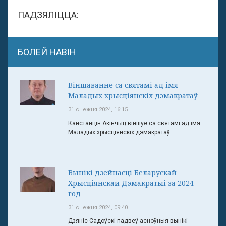
ПАДЗЯЛІЦЦА:
БОЛЕЙ НАВІН
Віншаванне са святамі ад імя
Маладых хрысціянскіх дэмакратаў
31 снежня 2024, 16:15
Канстанцін Акінчыц віншуе са святамі ад імя
Маладых хрысціянскіх дэмакратаў:
Вынікі дзейнасці Беларускай
Хрысціянскай Дэмакратыі за 2024
год
31 снежня 2024, 09:40
Дзяніс Садоўскі падвеў асноўныя вынікі