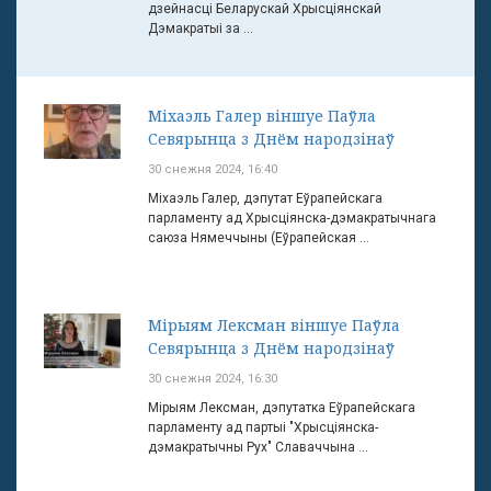
дзейнасці Беларускай Хрысціянскай
Дэмакратыі за ...
Міхаэль Галер віншуе Паўла
Севярынца з Днём народзінаў
30 снежня 2024, 16:40
Міхаэль Галер, дэпутат Еўрапейскага
парламенту ад Хрысціянска-дэмакратычнага
саюза Нямеччыны (Еўрапейская ...
Мірыям Лексман віншуе Паўла
Севярынца з Днём народзінаў
30 снежня 2024, 16:30
Мірыям Лексман, дэпутатка Еўрапейскага
парламенту ад партыі "Хрысціянска-
дэмакратычны Рух" Славаччына ...