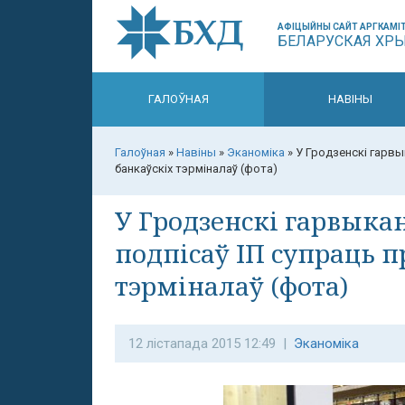
АФІЦЫЙНЫ САЙТ АРГКАМІТ
БЕЛАРУСКАЯ ХР
ГАЛОЎНАЯ
НАВІНЫ
Галоўная
»
Навіны
»
Эканоміка
»
У Гродзенскі гарвы
банкаўскіх тэрміналаў (фота)
У Гродзенскі гарвыкан
подпісаў ІП супраць 
тэрміналаў (фота)
12 лістапада 2015 12:49 |
Эканоміка