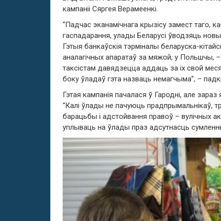
кампаніі Сяргея Верамеенкі.
“Падчас эканамічнага крызісу замест таго,
гаспадарання, улады Беларусі ўводзяць новы
Гэтыя банкаўскія тэрміналы беларуска-кітай
аналагічных апаратаў за мяжой, у Польшчы, – 
таксістам давядзецца аддаць за іх свой меся
боку ўладаў гэта назваць немагчыма”, – падк
Гэтая кампанія пачалася ў Гародні, але зара
“Калі ўлады не пачуюць прадпрымальнікаў, т
барацьбы і адстойвання правоў – вулічных а
уплываць на ўлады праз адсутнасць сумленн