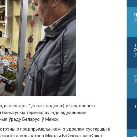
П
Т
Р
Д
Ф
да перадалі 1,5 тыс. подпісаў у Гарадзенскі
Т
банкаўскіх тэрміналаў індывідуальнымі
ныя ўраду Беларусі ў Менск.
устрэчы з прадпрымальнікамі з удзелам сустаршыні
снога каардынатара Міколы Баўсюка, кіраўніка