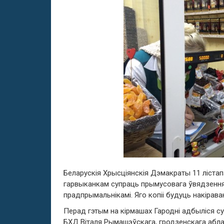
Беларускія Хрысціянскія Дэмакраты 11 лістапа
гарвыканкам супраць прымусовага ўвядзення 
прадпрымальнікамі. Яго копіі будуць накірава
Перад гэтым на кірмашах Гародні адбыліся с
БХД Віталя Рымашэўскага, гродзенскага абла