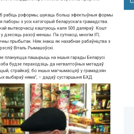
С
 каб рабіць рэформы, шукаць больш эфектыўныя формы
я паборы з усіх катэгорый беларускага грамадства.
скай вытворчасці каштуюць каля 500 даляраў. Кошт
у дзесяць разоў меншы. Па сутнасці, многім ІП,
чны прыбытак. Ніяк інакш як нахабнае рабаўніцтва з
рэсліў Віталь Рымашэўскі.
з яе плануецца пашырыць на іншыя гарады Беларусі.
рэба будзе пераходзіць да негвалтоўных метадаў
кцый, страйкаў, бо іншых магчымасцяў у грамадзян
ых выбараў няма”, – дадаў сустаршыня БХД.