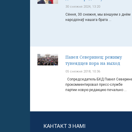
30 снежня 2024, 13:20
Сёння, 30 снежня, мы віншуем з днём
народзінаў нашага брата ...
Павел Северинец: режиму
тунеядцев пора на выход
05 снежня 2018, 10:36
Сопредседатель БХД Павел Северин
прокомментировал пресс-службе
партии новую редакцию печально ...
КАНТАКТ З НАМІ