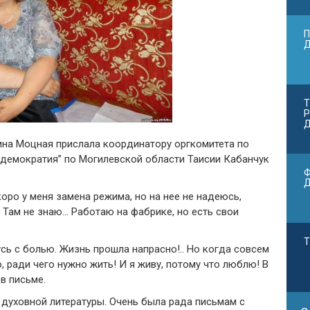
П
Т
Р
Д
на Моцная прислала координатору оргкомитета по
 демократия” по Могилевской области Таисии Кабанчук
Ф
оро у меня замена режима, но на нее не надеюсь,
. Там не знаю… Работаю на фабрике, но есть свои
Т
сь с болью. Жизнь прошла напрасно!.. Но когда совсем
о, ради чего нужно жить! И я живу, потому что люблю! В
 в письме.
 духовной литературы. Очень была рада письмам с