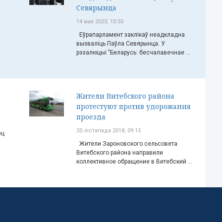
Севярынца
14 мая 2023, 10:50
Еўрапарламент заклікаў неадкладна
вызваліць Паўла Севярынца. У
рэзалюцыі "Беларусь: бесчалавечнае ...
Жители Витебского района
протестуют против удорожания
проезда
20 лістапада 2018, 09:15
ец
Жители Зароновского сельсовета
Витебского района направили
коллективное обращение в Витебский ...