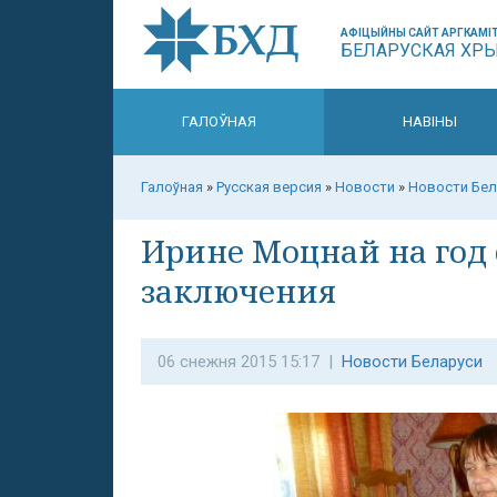
АФІЦЫЙНЫ САЙТ АРГКАМІТ
БЕЛАРУСКАЯ ХР
ГАЛОЎНАЯ
НАВІНЫ
Галоўная
»
Русская версия
»
Новости
»
Новости Бел
Ирине Моцнай на год 
заключения
06 снежня 2015 15:17 |
Новости Беларуси