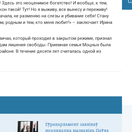
С
Здесь это неоценимое богатство! И вообще, к тем,
он такой! Тут! Но я выживу, все вынесу и переживу!
ачала, не разменяю на слезы и убивание себя! Стану
ям, родным и тем, кто меня любит!» – заключает Ирина
вичах, который проходил в закрытом режиме, признал
одам лишения свободы. Приемная семья Моцных была
айоне. В течение десяти лет считалась одной из
Еўрапарламент заклікаў
неадкладна вызваліць Паўла