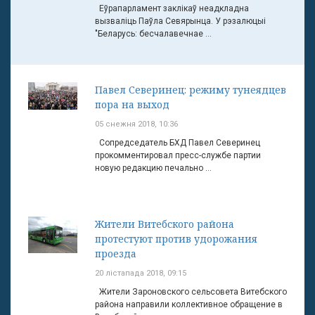
Еўрапарламент заклікаў неадкладна
вызваліць Паўла Севярынца. У рэзалюцыі
"Беларусь: бесчалавечнае ...
Павел Северинец: режиму тунеядцев
пора на выход
05 снежня 2018, 10:36
Сопредседатель БХД Павел Северинец
прокомментировал пресс-службе партии
новую редакцию печально ...
Жители Витебского района
протестуют против удорожания
проезда
20 лістапада 2018, 09:15
Жители Зароновского сельсовета Витебского
района направили коллективное обращение в