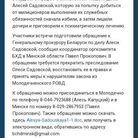
Алесей Садовской, которую за попытку добиться
от милиционеров выполнения их служебных
обязанностей сначала избили, а затем лишили
дочери и приговорили к психиатрическому лечению.
Участники встречи подготовили обращение к
Генеральному прокурору Беларуси по делу Алеси
Садовской, сообщил координатор оргкомитета
БХД в Минской области Павел Прокопович. В
обращении требуется прекратить преследование
Олеси Садовской, восстановить ее в правах и
принять меры к нарушителям закона из
Молодечненского РОВД.
К обращению можно присоединиться в Молодечно
по телефону 8-044-7923688 (Алесь Капуцкий) и в
Минске по номеру 8-029-2867953 (Павел
Прокопович). Также обращение можно скачать
здесь
Alesya-Sadouskaya1-1.doc
, или получить в
электронном виде, обратившись по адресу:
bchdminsk@gmail.com
.