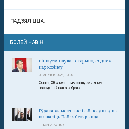
ПАДЗЯЛІЦЦА:
БОЛЕЙ НАВІН
Віншуем Паўла Севярынца з днём
народзінаў
30 снежня 2024, 13:20
Сёння, 30 снежня, мы віншуем з днём
народзінаў нашага брата ...
Еўрапарламент заклікаў неадкладна
вызваліць Паўла Севярынца
14 мая 2023, 10:50