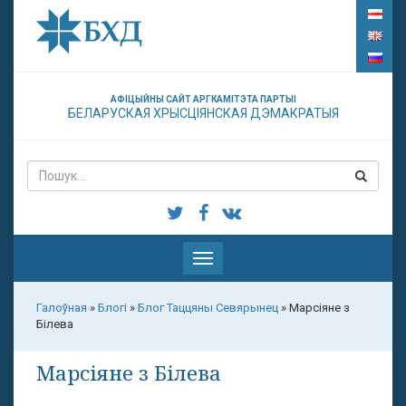
АФІЦЫЙНЫ САЙТ АРГКАМІТЭТА ПАРТЫІ
БЕЛАРУСКАЯ ХРЫСЦІЯНСКАЯ ДЭМАКРАТЫЯ
Паказаць
меню
Галоўная
»
Блогі
»
Блог Таццяны Севярынец
»
Марсіяне з
Білева
Марсіяне з Білева