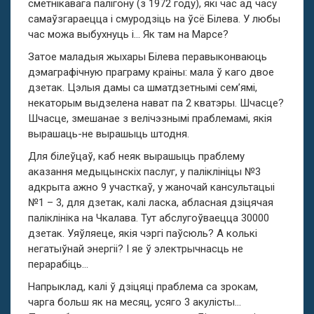
сметнікавага палігону (з 1972 году), які час ад часу
самаўзгараецца і смуродзіць на ўсё Білева. У любы
час можа выбухнуць і… Як там на Марсе?
Затое маладыя жыхары Білева перавыконваюць
дэмаграфічную праграму краіны: мала ў каго двое
дзетак. Цэлыя дамы са шматдзетнымі сем’ямі,
некаторым выдзелена нават па 2 кватэры. Шчасце?
Шчасце, змешанае з велічэзнымі праблемамі, якія
вырашаць-не вырашыць штодня.
Для білеўцаў, каб неяк вырашыць праблему
аказання медыцынскіх паслуг, у паліклініцы №3
адкрыта ажно 9 участкаў, у жаночай кансультацыі
№1 – 3, для дзетак, калі ласка, абласная дзіцячая
паліклініка на Чкалава. Тут абслугоўваецца 30000
дзетак. Уяўляеце, якія чэргі паўсюль? А колькі
негатыўнай энергіі? І яе ў электрычнасць не
перарабіць…
Напрыклад, калі ў дзіцяці праблема са зрокам,
чарга больш як на месяц, усяго 3 акулісты…