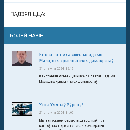
ПАДЗЯЛІЦЦА:
БОЛЕЙ НАВІН
Віншаванне са святамі ад імя
Маладых хрысціянскіх дэмакратаў
31 снежня 2024, 16:15
Канстанцін Акінчыц віншуе са святамі ад імя
Маладых хрысціянскіх дэмакратаў:
Хто аб’яднаў Еўропу?
21 снежня 2024, 11:00
Мы запускаем серыю відэаролікаў пра
каштоўнасці хрысціянскай дэмакратыі.