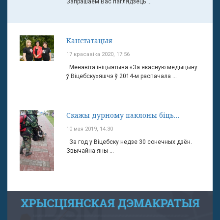
Запрашаем Вас паглядзець ...
Канстатацыя
17 красавіка 2020, 17:56
Менавіта ініцыятыва «За якасную медыцыну
ў Віцебску»яшчэ ў 2014-м распачала ...
Скажы дурному паклоны біць…
10 мая 2019, 14:30
За год у Віцебску недзе 30 сонечных дзён.
Звычайна яны ...