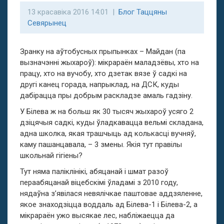
13 красавіка 2016 14:01 |
Блог Таццяны
Севярынец
Зранку на аўтобусных прыпынках – Майдан (па
вызначэнні жыхароў): мікрараён маладзёвы, хто на
працу, хто на вучобу, хто дзетак вязе ў садкі на
другі канец горада, напрыклад, на ДСК, куды
дабірацца пры добрым раскладзе амаль гадзіну.
У Білева ж на больш як 30 тысяч жыхароў усяго 2
дзіцячыя садкі, куды ўладкавацца вельмі складана,
адна школка, якая трашчыць ад колькасці вучняў,
каму пашанцавала, – 3 змены. Якія тут правілы
школьнай гігіены?
Тут няма паліклінікі, абяцанай і шмат разоў
пераабяцанай віцебскімі ўладамі з 2010 году,
нядаўна з’явілася невялічкае паштовае аддзяленне,
якое знаходзіцца воддаль ад Білева-1 і Білева-2, а
мікрараён ужо высякае лес, набліжаецца да