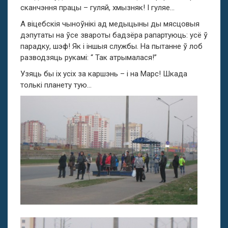
сканчэння працы – гуляй, хмызняк! І гуляе…
А віцебскія чыноўнікі ад медыцыны ды мясцовыя
дэпутаты на ўсе звароты бадзёра рапартуюць: усё ў
парадку, шэф! Як і іншыя службы. На пытанне ў лоб
разводзяць рукамі: “ Так атрымалася!”
Узяць бы іх усіх за каршэнь – і на Марс! Шкада
толькі планету тую…