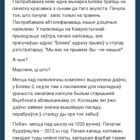
Паспрабавала неяк адна жыхарка Білева трапіць на
пачатку красавіка з сынам да таго акуліста. Пачула
тое, што пачула : запіс толькі на травень.
Паспрабавала абтэлефанаваць іншыя дзіцячыя
паліклінікі. У паліклініцы на Камуністычнай:
прыходзьце заўтра, пачалі запісваць, але
прагучаўшы адрас “Білева” адразу прывёў у ступар
рэгістратаршу: “Мы вас не прымем. Вы –не нашыя!”
А чые?
Марсіяне, ці што?
Месца пад паліклінічны комплекс выдзелена даўно,
у Білева-2, недзе там з пасланнем для нашчадкаў
урачыста закапана капсула былым старшынёй
Віцебскага аблвыканкаму сп. Косінцам, які ўжо
даўно займае значна вышэйшую пасаду,
перабраўся ў сталіцу ды пра тое забыў.
Побач- месца пад школу на 1020 вучняў. Пачатак
будаўніцтва – 2012-ы год. Пачалі капаць катлаван,
пакідалі туды нейкія пліты, запэцкалі фарбай тэрмін