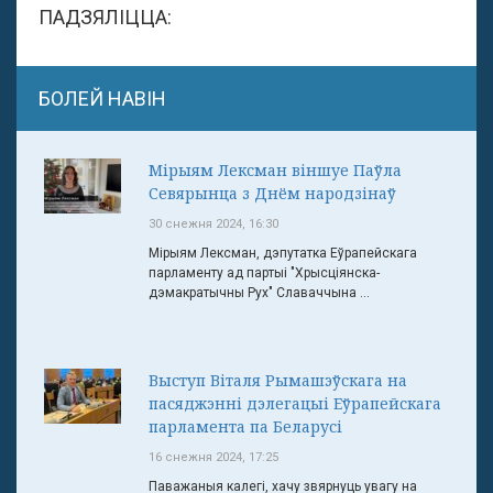
ПАДЗЯЛІЦЦА:
БОЛЕЙ НАВІН
Мірыям Лексман віншуе Паўла
Севярынца з Днём народзінаў
30 снежня 2024, 16:30
Мірыям Лексман, дэпутатка Еўрапейскага
парламенту ад партыі "Хрысціянска-
дэмакратычны Рух" Славаччына ...
Выступ Віталя Рымашэўскага на
пасяджэнні дэлегацыі Еўрапейскага
парламента па Беларусі
16 снежня 2024, 17:25
Паважаныя калегі, хачу звярнуць увагу на