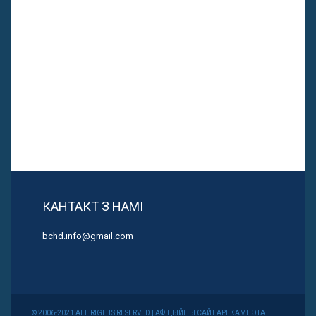
КАНТАКТ З НАМІ
bchd.info@gmail.com
© 2006-2021 ALL RIGHTS RESERVED | АФІЦЫЙНЫ САЙТ АРГКАМІТЭТА