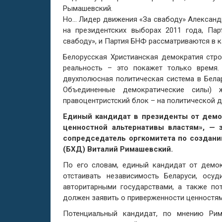
Рымашевский.
Но… Лидер движения «За свабоду» Александ
на президентских выборах 2011 года, П
свабоду», и Партия БНФ рассматриваются в к
Белорусская Христианская демократия стро
реальность – это покажет только время
двухполюсная политическая система в Бела
Объединенные демократические силы) ж
правоцентристский блок – на политической 
Единый кандидат в президенты от демо
ценностной альтернативы властям», — 
сопредседатель оргкомитета по создани
(БХД) Виталий Римашевский.
По его словам, единый кандидат от демок
отстаивать независимость Беларуси, ос
авторитарными государствами, а также по
должен заявить о приверженности ценностям
Потенциальный кандидат, по мнению Рим