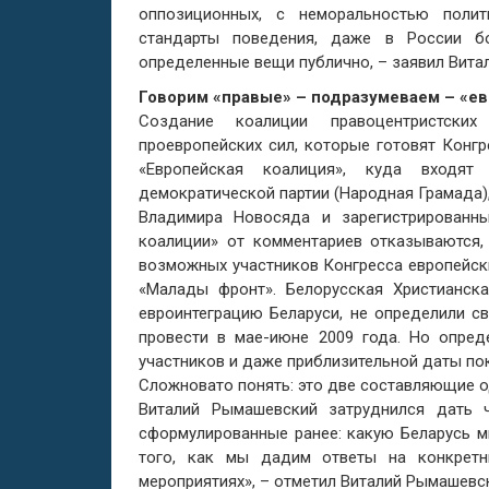
оппозиционных, с неморальностью поли
стандарты поведения, даже в России б
определенные вещи публично, – заявил Вита
Говорим «правые» – подразумеваем – «е
Создание коалиции правоцентристски
проевропейских сил, которые готовят Конгр
«Европейская коалиция», куда входят
демократической партии (Народная Грамада)
Владимира Новосяда и зарегистрированн
коалиции» от комментариев отказываются, 
возможных участников Конгресса европейск
«Малады фронт». Белорусская Христианск
евроинтеграцию Беларуси, не определили с
провести в мае-июне 2009 года. Но опред
участников и даже приблизительной даты пок
Сложновато понять: это две составляющие о
Виталий Рымашевский затруднился дать ч
сформулированные ранее: какую Беларусь м
того, как мы дадим ответы на конкретн
мероприятиях», – отметил Виталий Рымашевс