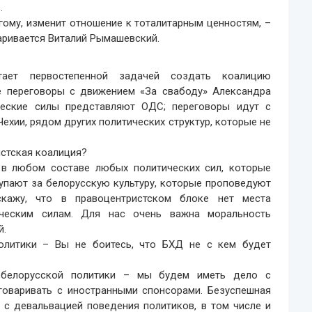
.
гому, изменит отношение к тоталитарным ценностям, –
аривается Виталий Рымашевский.
итает первостепенной задачей создать коалицию
ые переговоры с движением «За свабоду» Александра
ческие силы представляют ОДС; переговоры идут с
хии, рядом других политических структур, которые не
стская коалиция?
в любом составе любых политических сил, которые
упают за белорусскую культуру, которые проповедуют
скажу, что в правоцентристском блоке нет места
ическим силам. Для нас очень важна моральность
й.
олитики – Вы не боитесь, что БХД не с кем будет
 белорусской политики – мы будем иметь дело с
говаривать с иностранными спонсорами. Безуспешная
 с девальвацией поведения политиков, в том числе и