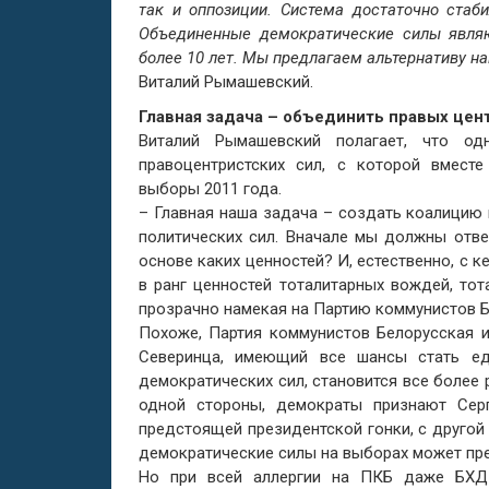
так и оппозиции. Система достаточно стаб
Объединенные демократические силы являю
более 10 лет. Мы предлагаем альтернативу н
Виталий Рымашевский.
Главная задача – объединить правых цен
Виталий Рымашевский полагает, что о
правоцентристских сил, с которой вмест
выборы 2011 года.
– Главная наша задача – создать коалицию 
политических сил. Вначале мы должны отве
основе каких ценностей? И, естественно, с 
в ранг ценностей тоталитарных вождей, тот
прозрачно намекая на Партию коммунистов 
Похоже, Партия коммунистов Белорусская и
Северинца, имеющий все шансы стать е
демократических сил, становится все боле
одной стороны, демократы признают Сер
предстоящей президентской гонки, с другой 
демократические силы на выборах может пр
Но при всей аллергии на ПКБ даже БХД 