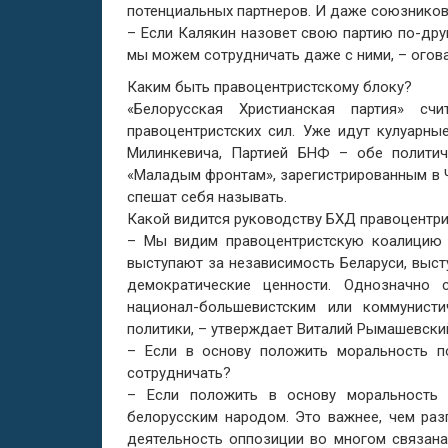
потенциальных партнеров. И даже союзников
– Если Калякин назовет свою партию по-дру
мы можем сотрудничать даже с ними, – огов
Каким быть правоцентристскому блоку?
«Белорусская Христианская партия» сч
правоцентристских сил. Уже идут кулуарн
Милинкевича, Партией БНФ – обе полити
«Маладым фронтам», зарегистрированным в Че
спешат себя называть.
Какой видится руководству БХД правоцентри
– Мы видим правоцентристскую коалицию 
выступают за независимость Беларуси, выст
демократические ценности. Однозначно 
национал-большевистским или коммунист
политики, – утверждает Виталий Рымашевски
– Если в основу положить моральность п
сотрудничать?
– Если положить в основу моральность
белорусским народом. Это важнее, чем раз
деятельность оппозиции во многом связана