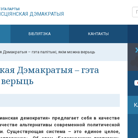
ЭТА ПАРТЫІ
ЫСЦІЯНСКАЯ ДЭМАКРАТЫЯ
БІБЛІЯТЭКА
КАНТАКТЫ
я Дэмакратыя – гэта палітыкі, якім можна верыць
кая Дэмакратыя – гэта
 верыць
К
ианская демократия» предлагает себя в качестве
ачестве альтернативы современной политической
ии. Существующая система – это единое целое,