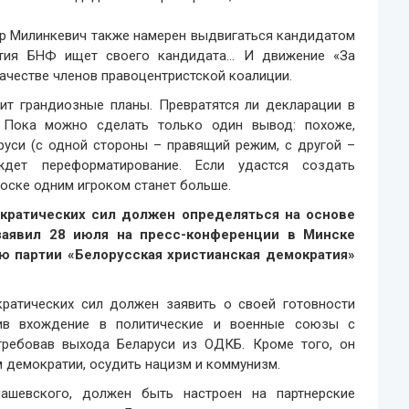
р Милинкевич также намерен выдвигаться кандидатом
артия БНФ ищет своего кандидата… И движение «За
ачестве членов правоцентристской коалиции.
ит грандиозные планы. Превратятся ли декларации в
. Пока можно сделать только один вывод: похоже,
руси (с одной стороны – правящий режим, с другой –
дет переформатирование. Если удастся создать
доске одним игроком станет больше.
кратических сил должен определяться на основе
заявил 28 июля на пресс-конференции в Минске
ю партии «Белорусская христианская демократия»
ратических сил должен заявить о своей готовности
удив вхождение в политические и военные союзы с
требовав выхода Беларуси из ОДКБ. Кроме того, он
 демократии, осудить нацизм и коммунизм.
ашевского, должен быть настроен на партнерские