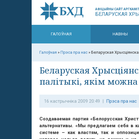
АФІЦЫЙНЫ САЙТ АРГКАМІТ
БЕЛАРУСКАЯ ХР
ГАЛОЎНАЯ
НАВІНЫ
Галоўная
»
Прэса пра нас
»
Беларуская Хрысціянска
Беларуская Хрысціянс
палітыкі, якім можна
16 кастрычніка 2009 20:49 |
Прэса пра нас
Создаваемая партия «Белорусская Христ
альтернативы. «Мы предлагаем себя в к
системе – как властям, так и оппозиц