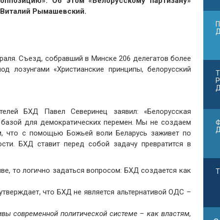
оппозицию». Об этом «Белорусскому партизану»
 Виталий Рымашевский.
П
аля. Съезд, собравший в Минске 206 делегатов более
од лозунгами «Христианские принципы, белорусский
Т
Р
Д
елей БХД Павел Северинец заявил: «Белорусская
 базой для демократических перемен. Мы не создаем
Ф
м, что с помощью Божьей воли Беларусь заживет по
сти. БХД ставит перед собой задачу превратится в
ве, то логично задаться вопросом: БХД создается как
Т
тверждает, что БХД не является альтернативой ОДС –
ивы современной политической системе – как властям,