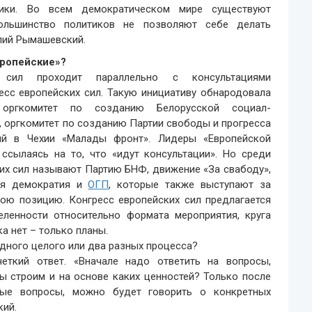
тики. Во всем демократическом мире существуют
ольшинство политиков не позволяют себе делать
лий Рымашевский.
вропейские»?
х сил проходит параллельно с консультациями
есс европейских сил. Такую инициативу обнародовала
 оргкомитет по созданию Белорусской социал-
, оргкомитет по созданию Партии свободы и прогресса
ый в Чехии «Малады фронт». Лидеры «Европейской
ссылаясь на то, что «идут консультации». Но среди
их сил называют Партию БНФ, движение «За свабоду»,
ая демократия и
ОГП
, которые также выступают за
вою позицию. Конгресс европейских сил предлагается
еленности относительно формата мероприятия, круга
а нет – только планы.
дного целого или два разных процесса?
еткий ответ. «Вначале надо ответить на вопросы,
ы строим и на основе каких ценностей? Только после
ые вопросы, можно будет говорить о конкретных
кий.