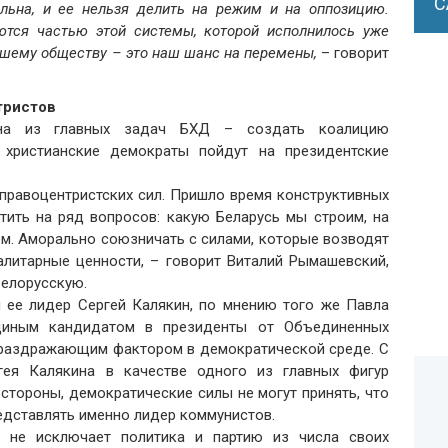
С
ильна, и ее нельзя делить на режим и на оппозицию.
тся частью этой системы, которой исполнилось уже
ашему обществу – это наш шанс на перемены,
– говорит
тристов
дна из главных задач БХД – создать коалицию
е христианские демократы пойдут на президентские
правоцентристских сил. Пришло время конструктивных
тить на ряд вопросов: какую Беларусь мы строим, на
кем. Аморально союзничать с силами, которые возводят
алитарные ценности, – говорит Виталий Рымашевский,
Белорусскую.
 ее лидер Сергей Калякин, по мнению того же Павла
диным кандидатом в президенты от Объединенных
е раздражающим фактором в демократической среде. С
гея Калякина в качестве одного из главных фигур
стороны, демократические силы не могут принять, что
едставлять именно лидер коммунистов.
не исключает политика и партию из числа своих