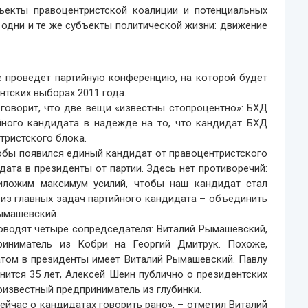
ъекты правоцентристской коалиции и потенциальных
 одни и те же субъекты политической жизни: движение
е проведет партийную конференцию, на которой будет
нтских выборах 2011 года.
оворит, что две вещи «известны стопроцентно»: БХД
йного кандидата в надежде на то, что кандидат БХД
тристского блока.
обы появился единый кандидат от правоцентристского
ата в президенты от партии. Здесь нет противоречий:
иложим максимум усилий, чтобы наш кандидат стал
 из главных задач партийного кандидата – объединить
Рымашевский.
оводят четыре сопредседателя: Виталий Рымашевский,
риниматель из Кобри на Георгий Дмитрук. Похоже,
том в президенты имеет Виталий Рымашевский. Павлу
ится 35 лет, Алексей Шеин публично о президентских
оизвестный предприниматель из глубинки.
ейчас о кандидатах говорить рано», – отметил Виталий