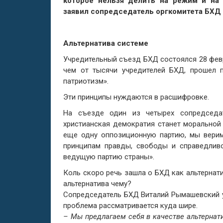
которое нельзя делить на режим и на 
заявил сопредседатель оргкомитета БХД
Альтернатива системе
Учредительный съезд БХД состоялся 28 февр
чем от тысячи учредителей БХД, прошел п
патриотизм».
Эти принципы нуждаются в расшифровке.
На съезде один из четырех сопредседат
христианская демократия станет моральной
еще одну оппозиционную партию, мы вери
принципам правды, свободы и справедливо
ведущую партию страны».
Коль скоро речь зашла о БХД как альтернати
альтернатива чему?
Сопредседатель БХД Виталий Рымашевский у
проблема рассматривается куда шире.
– Мы предлагаем себя в качестве альтернат