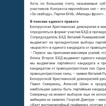
Хотя, по большому счету, называемые суб
участников Конгресса европейских сил – это
«За свабоду», Партия БНФ, «Малады фронт»…
В поисках единого правого
Белорусская Христианская демократия в ма
определяться формат участия БХД в президе
Сопредседатель БХД Виталий Рымашевский г
выдвигает на президентские выборы парти
«вырастет» в единого кандидата от правоцен
– Первое: мы приложим максимум усилий, чт
блока. Второе: БХД выдвинет единого кандид
мы выдвигаем партийного кандидата и пр
кандидатом от правоцентристских сил. Одна
правоцентристские силы, – заявил Виталий 
Белорусской Христианской демократией рук
Павел Северинец, Алексей Шеин и предп
наибольшие шансы быть партийным кандида
Северинцу на момент выборов еще не исполн
амбициях не заявлял, Георгий Дмитрук – мал
«Идет внутрипартийный праймериз, поэтому с