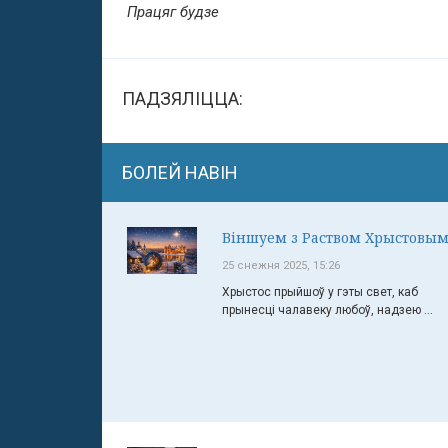
Працяг будзе
ПАДЗЯЛІЦЦА:
БОЛЕЙ НАВІН
Віншуем з Раством Хрыстовым
25 снежня 2025, 15:26
Хрыстос прыйшоў у гэты свет, каб
прынесці чалавеку любоў, надзею ...