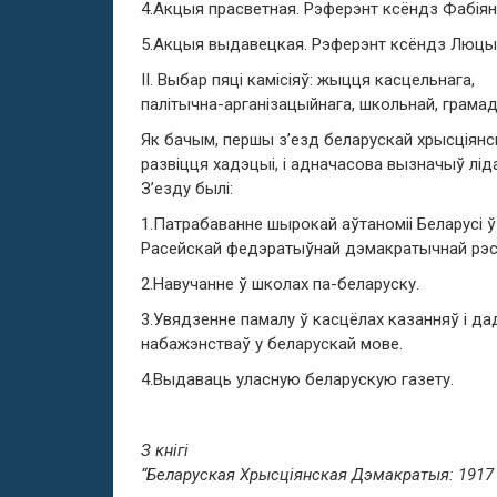
4.Акцыя прасветная. Рэферэнт ксёндз Фабіян
5.Акцыя выдавецкая. Рэферэнт ксёндз Люцы
ІІ. Выбар пяці камісіяў: жыцця касцельнага,
палітычна-арганізацыйнага, школьнай, грама
Як бачым, першы з’езд беларускай хрысціянск
развіцця хадэцыі, і адначасова вызначыў лід
З’езду былі:
1.Патрабаванне шырокай аўтаноміі Беларусі ў
Расейскай федэратыўнай дэмакратычнай рэс
2.Навучанне ў школах па-беларуску.
3.Увядзенне памалу ў касцёлах казанняў і д
набажэнстваў у беларускай мове.
4.Выдаваць уласную беларускую газету.
З кнігі
“Беларуская Хрысціянская Дэмакратыя: 1917 