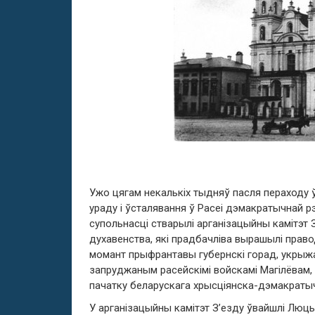
Ужо цягам некалькіх тыдняў пасля пераходу
ураду і ўсталявання ў Расеі дэмакратычнай рэ
супольнасці стварылі арганізацыйны камітэт 
духавенства, які прадбачліва вырашылі правод
момант прыфрантавы губернскі горад, укрыжа
запруджаным расейскімі войскамі Магілёвам,
пачатку беларускага хрысціянска-дэмакратыч
У арганізацыйны камітэт З’езду ўвайшлі Люц