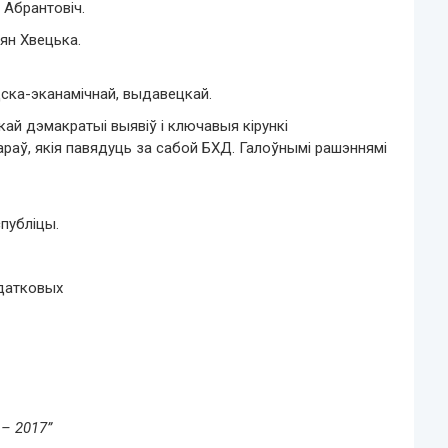
 Абрантовіч.
ян Хвецька.
дска-эканамічнай, выдавецкай.
ай дэмакратыі выявіў і ключавыя кірункі
араў, якія павядуць за сабой БХД. Галоўнымі рашэннямі
публіцы.
адатковых
– 2017”