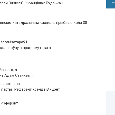
С
дрэй Зязюля), Францішак Будзька і
 Менскім катэдральным касцёле, прыбыло каля 30
арганізатараў і
адае поўную праграму гэтага
ёльнага, а
нт Адам Станкевіч.
авенства на
 партыі. Рэферэнт ксёндз Вінцэнт
. Рэферэнт