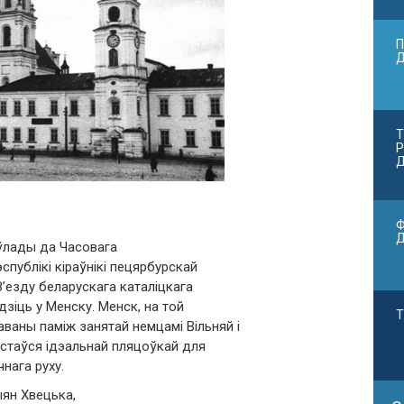
П
Т
Р
Д
Ф
 ўлады да Часовага
спублікі кіраўнікі пецярбурскай
З’езду беларускага каталіцкага
зіць у Менску. Менск, на той
Т
ваны паміж занятай немцамі Вільняй і
 стаўся ідэальнай пляцоўкай для
нага руху.
ыян Хвецька,