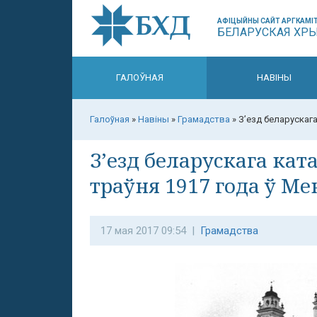
АФІЦЫЙНЫ САЙТ АРГКАМІТ
БЕЛАРУСКАЯ ХР
ГАЛОЎНАЯ
НАВІНЫ
Галоўная
»
Навіны
»
Грамадства
»
З’езд беларускага
З’езд беларускага кат
траўня 1917 года ў Ме
17 мая 2017 09:54 |
Грамадства