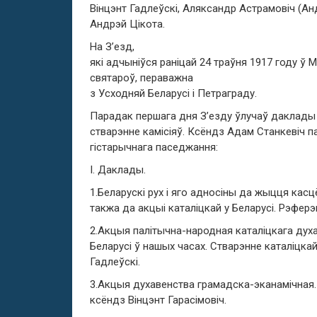
Вінцэнт Гадлеўскі, Аляксандр Астрамовіч (Ан
Андрэй Цікота.
На З’езд,
які адчыніўся раніцай 24 траўня 1917 году ў
святароў, пераважна
з Усходняй Беларусі і Петраграду.
Парадак першага дня З’езду ўлучаў даклады 
стварэнне камісіяў. Ксёндз Адам Станкевіч п
гістарычнага паседжання:
І. Даклады.
1.Беларускі рух і яго адносіны да жыцця касц
такжа да акцыі каталіцкай у Беларусі. Рэферэ
2.Акцыя палітычна-народная каталіцкага дух
Беларусі ў нашых часах. Стварэнне каталіцкай
Гадлеўскі.
3.Акцыя духавенства грамадска-эканамічная
ксёндз Вінцэнт Гарасімовіч.