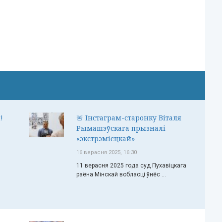
!
🚨 Інстаграм-старонку Віталя
Рымашэўскага прызналі
«экстрэмісцкай»
16 верасня 2025, 16:30
11 верасня 2025 года суд Пухавіцкага
раёна Мінскай вобласці ўнёс ...