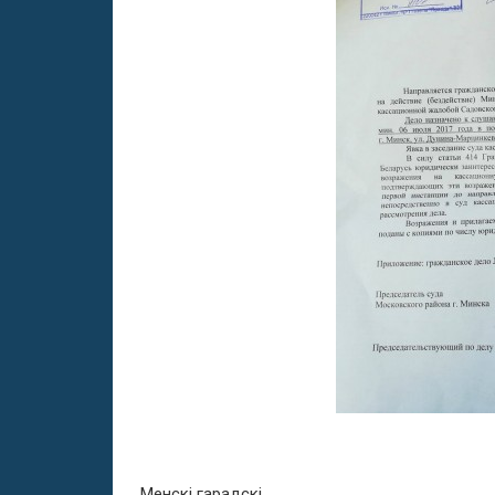
Менскі гарадскі