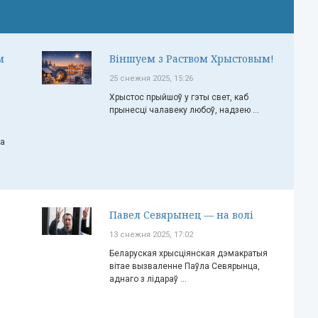
м
Віншуем з Раством Хрыстовым!
25 снежня 2025, 15:26
Хрыстос прыйшоў у гэты свет, каб
прынесці чалавеку любоў, надзею ...
ча
Павел Севярынец — на волі
13 снежня 2025, 17:02
Беларуская хрысціянская дэмакратыя
вітае вызваленне Паўла Севярынца,
аднаго з лідараў ...