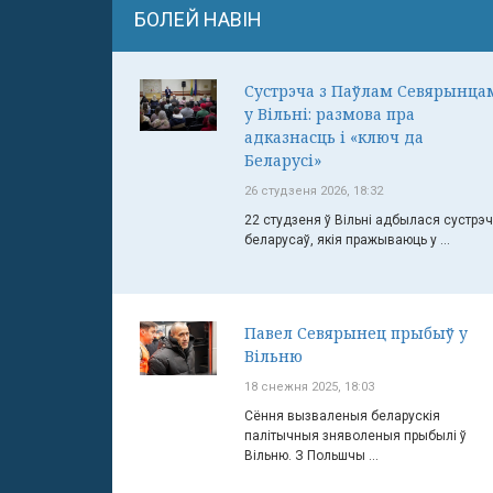
БОЛЕЙ НАВІН
Сустрэча з Паўлам Севярынца
у Вільні: размова пра
адказнасць і «ключ да
Беларусі»
26 студзеня 2026, 18:32
22 студзеня ў Вільні адбылася сустрэ
беларусаў, якія пражываюць у ...
Павел Севярынец прыбыў у
Вільню
18 снежня 2025, 18:03
Сёння вызваленыя беларускія
палітычныя зняволеныя прыбылі ў
Вільню. З Польшчы ...