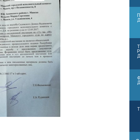
П
Т
Р
Д
Ф
Т