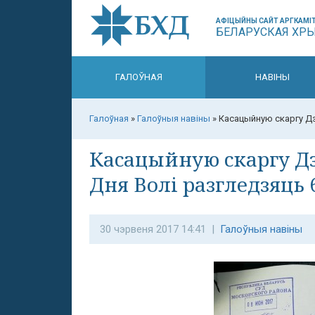
АФІЦЫЙНЫ САЙТ АРГКАМІТ
БЕЛАРУСКАЯ ХР
ГАЛОЎНАЯ
НАВІНЫ
Галоўная
»
Галоўныя навіны
»
Касацыйную скаргу Дз
Касацыйную скаргу Дз
Дня Волі разгледзяць 
30 чэрвеня 2017 14:41 |
Галоўныя навіны