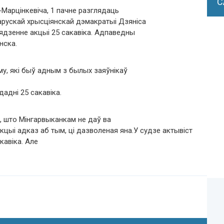
С
а-Марцінкевіча, 1 пачне разглядаць
арускай хрысціянскай дэмакратыі Дзяніса
дзенне акцыі 25 сакавіка. Адпаведны
нска.
у, які быў адным з былых заяўнікаў
дадні 25 сакавіка.
, што Мінгарвыканкам не даў ва
цыі адказ аб тым, ці дазволеная яна.У судзе актывіст
кавіка. Але