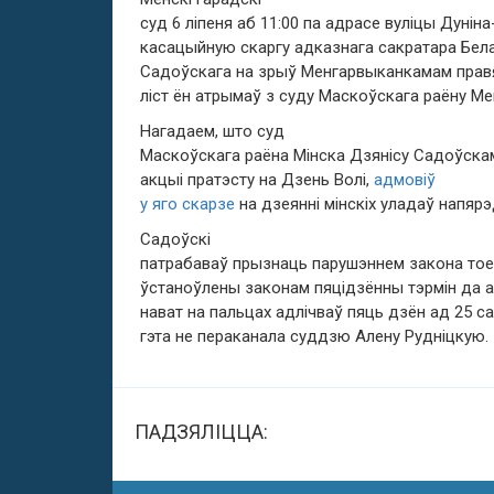
суд 6 ліпеня аб 11:00 па адрасе вуліцы Дунін
касацыйную скаргу адказнага сакратара Бел
Садоўскага на зрыў Менгарвыканкамам правя
ліст ён атрымаў з суду Маскоўскага раёну Ме
Нагадаем, што суд
Маскоўскага раёна Мінска Дзянісу Садоўскам
акцыі пратэсту на Дзень Волі,
адмовіў
у яго скарзе
на дзеянні мінскіх уладаў напярэ
Садоўскі
патрабаваў прызнаць парушэннем закона тое
ўстаноўлены законам пяцідзённы тэрмін да ак
нават на пальцах адлічваў пяць дзён ад 25 са
гэта не пераканала суддзю Алену Рудніцкую.
ПАДЗЯЛІЦЦА: