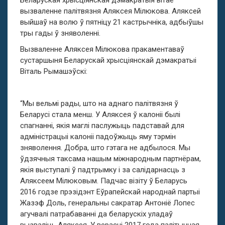
вызваленне палітвязня Аляксея Мілюкова. Аляксей
выйшаў на волю ў пятніцу 21 кастрычніка, адбыўшы
тры гады ў зняволенні.
Вызваленне Аляксея Мілюкова пракаментаваў
сустаршыня Беларускай хрысціянскай дэмакратыі
Віталь Рымашэўскі:
“Мы вельмі рады, што на аднаго палітвязня ў
Беларусі стала менш. У Аляксея ў калоніі былі
спагнанні, якія маглі паслужыць падставай для
адміністрацыі калоніі падоўжыць яму тэрмін
зняволення. Добра, што гэтага не адбылося. Мы
ўдзячныя таксама нашым міжнародным партнёрам,
якія выступалі ў падтрымку і за салідарнасць з
Аляксеем Мілюковым. Падчас візіту ў Беларусь
2016 годзе прэзідэнт Еўрапейскай народнай партыі
Жазэф Доль, генеральны сакратар Антоніё Лопес
агучвалі патрабаванні да беларускіх уладаў
вызваліць Аляксея. У верасні 2017 года палітычная