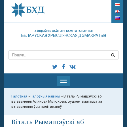
АФІЦЫЙНЫ САЙТ АРГКАМІТЭТА ПАРТЫІ
БЕЛАРУСКАЯ ХРЫСЦІЯНСКАЯ ДЭМАКРАТЫЯ
Паказаць
меню
Галоўная
»
Галоўныя навіны
»
Віталь Рымашэўскі аб
вызваленні Аляксея Мілюкова: Будзем змагацца за
вызваленне ўсіх палітвязняў
Віталь Рымашэўскі аб