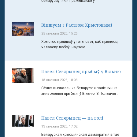
беларусаў, якія пражываюць у ...
Віншуем з Раством Хрыстовым!
25 снежня 2025, 15:26
Хрыстос прыйшоў у гэты свет, каб прынесці
чалавеку любоў, надзею ...
Павел Севярынец прыбыў у Вільню
18 снежня 2025, 18:03
Сёння вызваленыя беларускія палітычныя
зняволеныя прыбылі ў Вільню. З Польшчы ...
Павел Севярынец — на волі
13 снежня 2025, 17:02
Беларуская хрысціянская дэмакратыя вітае