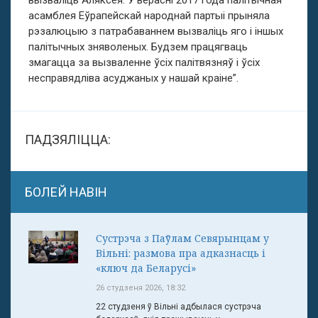
асамблея Еўрапейскай народнай партыі прыняла
рэзалюцыю з патрабаваннем вызваліць яго і іншых
палітычных зняволеных. Будзем працягваць
змагацца за вызваленне ўсіх палітвязняў і ўсіх
несправядліва асуджаных у нашай краіне”.
ПАДЗЯЛІЦЦА:
БОЛЕЙ НАВІН
Сустрэча з Паўлам Севярынцам у
Вільні: размова пра адказнасць і
«ключ да Беларусі»
26 студзеня 2026, 18:32
22 студзеня ў Вільні адбылася сустрэча