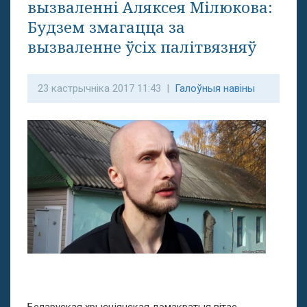
вызваленні Аляксея Мілюкова:
Будзем змагацца за
вызваленне ўсіх палітвязняў
23 кастрычніка 2017 11:43 |
Галоўныя навіны
Беларуская хрысціянская дэмакратыя вітае