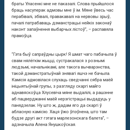
браты Уласенкі мне не паказалі. Слова прыйшлося
браць насуперак адмовы мне ў ім. Мяне ўвесь час
перабівалі, збівалі, правакавалі на нервовы зрыў,
пачалі патрабаваць дэманстрацыі нейкіх законаў
наконт запаўнення выбарчых лістоў”, – распавяла
прамоўца.
“Гэта быў сапраўдны цырк! Я шмат чаго пабачыла ў
сваім нялёгкім жыцці, сустракалася з рознымі
людзьмі, начальнікамі, але такога вычварэнства,
такой дэманстратыўнай знявагі яшчэ не бачыла.
Камісія адмовілася слухаць сведчанні сябра маёй
ініцыятыўнай групы, з разгляду скаргі майго
аднавяскоўца Хлусевіча мяне выдалілі, а рашэнне
аб пацверджанні маёй нерэгістрацыі выдадуць у
панядзелак. Ну што ж, дадам яго да скаргі ў
абласную камісію. Хаця ўжо ўпэўнена, што там
будзе другі акт гэтага марлезонскага балета”, –
адзначыла Алена Янушкоўская.