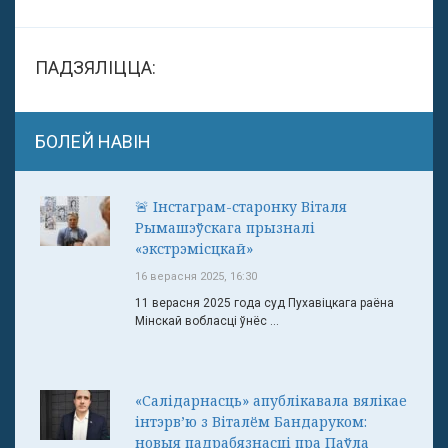
ПАДЗЯЛІЦЦА:
БОЛЕЙ НАВІН
🚨 Інстаграм-старонку Віталя
Рымашэўскага прызналі
«экстрэмісцкай»
16 верасня 2025, 16:30
11 верасня 2025 года суд Пухавіцкага раёна
Мінскай вобласці ўнёс ...
«Салідарнасць» апублікавала вялікае
інтэрв’ю з Віталём Бандаруком:
новыя падрабязнасці пра Паўла