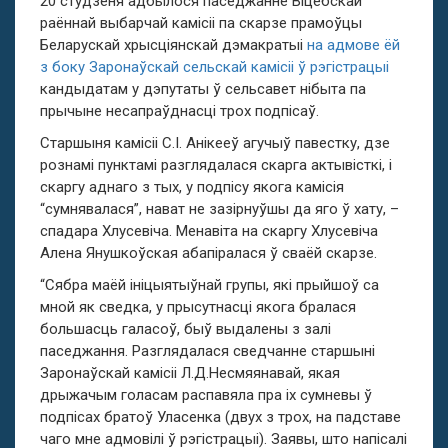
20 студзеня адбылося паседжанне Віцебскай
раённай выбарчай камісіі па скарзе прамоўцы
Беларускай хрысціянскай дэмакратыі
на адмове ёй
з боку Заронаўскай сельскай камісіі ў рэгістрацыі
кандыдатам у дэпутаты ў сельсавет нібыта па
прычыне несапраўднасці трох подпісаў.
Старшыня камісіі С.І. Анікееў агучыў павестку, дзе
рознамі пунктамі разглядалася скарга актывісткі, і
скаргу аднаго з тых, у подпісу якога камісія
“сумнявалася”, нават не зазірнуўшы да яго ў хату, –
спадара Хлусевіча. Менавіта на скаргу Хлусевіча
Алена Янушкоўская абапіралася ў сваёй скарзе.
“Сябра маёй ініцыятыўнай групы, які прыйшоў са
мной як сведка, у прысутнасці якога бралася
большасць галасоў, быў выдалены з залі
паседжання. Разглядалася сведчанне старшыні
Заронаўскай камісіі Л.Д.Несмяянавай, якая
дрыжачым голасам распавяла пра іх сумневы ў
подпісах братоў Уласенка (двух з трох, на падставе
чаго мне адмовілі ў рэгістрацыі). Заявы, што напісалі