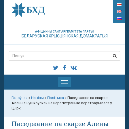
АФІЦЫЙНЫ САЙТ АРГКАМІТЭТА ПАРТЫІ
БЕЛАРУСКАЯ ХРЫСЦІЯНСКАЯ ДЭМАКРАТЫЯ
Паказаць
меню
Галоўная
»
Навіны
»
Палітыка
»
Паседжанне па скарзе
Алены Янушкоўскай на нерэгістрацыю ператварылася ў
цырк
Паседжанне па скарзе Алены