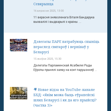
Севярынца
16 верасня 2025, 13:00
11 верасня зняволенага Віталя Бандарука
вызвалілі і выдварылі з краіны. ...
Дэлегаты ПАРЕ патрабуюць спыніць
пераслед святароў і вернікаў у
Беларусі
15 жніўня 2025, 15:30
Дэлегаты Парламенскай Асабмлеі Рады
Еўропы прынялі заяву на конт парушэнняў ...
🎥 Новае відэа на YouTube-канале
БХД: «Якім можа быць еўрапейскі
шлях Беларусі і як да яго прыйсці?
(частка 3)»