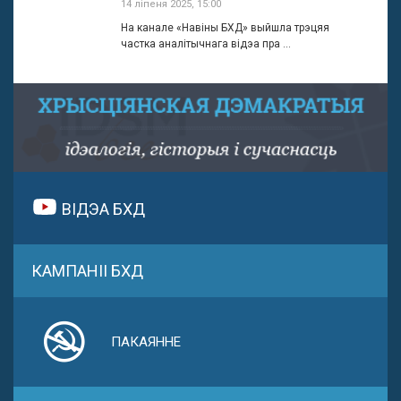
14 ліпеня 2025, 15:00
На канале «Навіны БХД» выйшла трэцяя
частка аналітычнага відэа пра ...
ВІДЭА БХД
КАМПАНІІ БХД
ПАКАЯННЕ