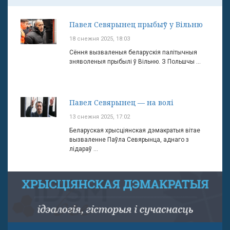
Павел Севярынец прыбыў у Вільню
18 снежня 2025, 18:03
Сёння вызваленыя беларускія палітычныя
зняволеныя прыбылі ў Вільню. З Польшчы ...
Павел Севярынец — на волі
13 снежня 2025, 17:02
Беларуская хрысціянская дэмакратыя вітае
вызваленне Паўла Севярынца, аднаго з
лідараў ...