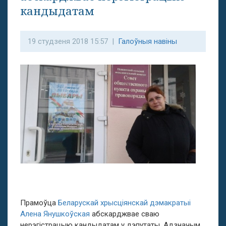
кандыдатам
19 студзеня 2018 15:57 |
Галоўныя навіны
Прамоўца
Беларускай хрысціянскай дэмакратыі
Алена Янушкоўская
абскарджвае сваю
нерэгістрацыю кандыдатам у дэпутаты. Адзначым,