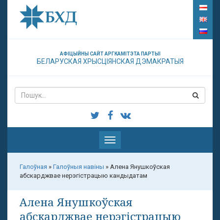
АФІЦЫЙНЫ САЙТ АРГКАМІТЭТА ПАРТЫІ
БЕЛАРУСКАЯ ХРЫСЦІЯНСКАЯ ДЭМАКРАТЫЯ
Паказаць
меню
Галоўная
»
Галоўныя навіны
»
Алена Янушкоўская
абскарджвае нерэгістрацыю кандыдатам
Алена Янушкоўская
абскарджвае нерэгістрацыю