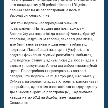
што кандыдатам у Віцебскі абласны і Віцебскі
раённы саветы яе зарэгістравалі, а вось у
Заронаўскі сельскі – не.
“Аж тры подпісы несапраўдныя знайшлі
правяраючыя. Па першыя два прыязджалі ў
Баршчоўку ды патрапілі да сваякоў Алены, братоў
Уласенка, надурылі ім галовы, паказалі два лісты,
дзе былі занатаваныя іх дадзеныя з нібыта іх
подпісамі. Патрабавалі пашпарты і ўпэўнілі, што
подпісы фэйкавыя. Мужыкі разгубіліся. забыліся,
што подпісы ставілі ў адным лісце ды побач адзін з
адным у прысутнасці Алены ды сябра ініцыятыўнай
групы. Па патрабаванні правяраючых напісалі
паперкі, што подпісы не іх. Да трэцяга, што жыве ў
Суйкава, па словах спадара Хлусевіча, камісія нават
не прыйшла, ад яго імя зварганілі яшчэ адну адмову
ды вынеслі вырак: не рэгістраваць”, – адзначыла
каардынатар БХД па Віцебшчыне Таццяна
Севярынец.