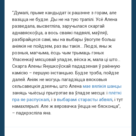
“Думалі, прыме кандыдат іх рашэнне з горам, але
вазіцца не будзе. Ды не на тую трапілі. Усё Алена
разведала, высветліла, заручылася скаргай
аднавяскоўца, а вось сваякі падвялі, маўляў,
разбірайцеся самі, мы на выбары ўвогуле больш
аніякія не пойдзем, раз вы такія… Людзі, яны ж
розныя, магчыма, ёсць чым трымаць гэных
Уласенкаў мясцовай уладзе, вёска ж, мала ці што…
Скарга Алены Янушкоўскай пададзеная ў раённую
камісію – першую інстанцыю. Будзе трэба, пойдзе
далей. Аніяк не могуць пагадзіцца вясковыя
сельсавецкія дзеячы, што Алена
мае вялікія шанцы
заняць чыёсьці прыгрэтае ва ўладзе месца: і
плёткі
пра яе распускалі
, і з
выбарамі старасты абвялі
, і тут
намахлярылі. Але ж вяровачка ўецца не бясконца”,
– падкрэсліла яна.