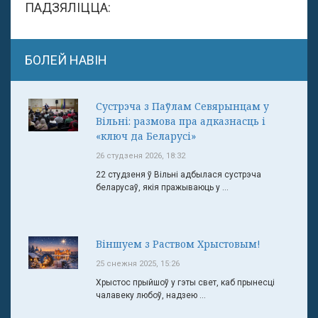
ПАДЗЯЛІЦЦА:
БОЛЕЙ НАВІН
Сустрэча з Паўлам Севярынцам у
Вільні: размова пра адказнасць і
«ключ да Беларусі»
26 студзеня 2026, 18:32
22 студзеня ў Вільні адбылася сустрэча
беларусаў, якія пражываюць у ...
Віншуем з Раством Хрыстовым!
25 снежня 2025, 15:26
Хрыстос прыйшоў у гэты свет, каб прынесці
чалавеку любоў, надзею ...