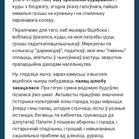
куды з бюджэту, згодна ўказу галоўнага, пайшлі
нямалыя грошы на куханьку і на спаленьку
пярлінавага колеру.
Пералічваю для таго, каб жыхары Віцебска і
вобласці ўразіліся, куды, на якія патрэбы ідуць
грошы падаткаплацельшчыкаў. Мяркуючы па
колькасці “дармаедаў”, падаткаў, якія яны “павінны”
сплаціць, апетыты ў чыноўнікаў растуць зваротна-
прапарцыйна даходам насельніцтва.
Ну, глядзіце яшчэ, зараз камусьці з высокіх
віцебскіх чынуш пабудаваць
палац шлюбу
захацелася
. Пра гэтую сумна вядомую будоўлю
пісалася ўжо шмат. Актывісты-праціўнікі знішчэння
гісторыка-культурнай зоны горада, куды марыцца
ўперці гэны палац, штодня строчаць лісты ў розныя
інстанцыі, бегаюць па кабінетах, грукаюцца да
дэпутатаў Палаткі ў пошуках абароны і горада, і
гістарычнай спадчыны, і грошай, і нявыкананых
сацыяльных праблем ад дзікасці, дурасці,