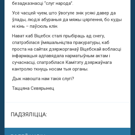
безадказнасці “слуг народа”.
Усё часцей чуем, што ўвогуле знік усякі давер да
ўлады, людзі абураныя да мяжы цярпення, бо куды
ні кінь – паўсюль клін.
Нават каб Віцебск сталі прыбіраць ад снегу,
спатрэбілася ўмяшальніцтва пракуратуры, каб
проста на сайтах дзяржорганаў Віцебскай вобласці
інфармацыя адпавядала нарматыўным актам і
сучаснасці, спатрэбілася Камітэту дзяржаўнага
кантролю ткнуць носам тыя органы.
Дык навошта нам такія слугі?
Таццяна Севярынец
ПАДЗЯЛІЦЦА: