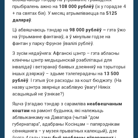
прыбіралень ажно на
108 000 рублёў
(іх у горадзе 4
+ па святах бія). У месяц атрымліваецца па
5125
даляраў
.
Ці абвяшчаюць тэндар на
98 000 рублёў –
гэта ўжо
на ўтрыманне фантанаў, а ў мінулым годзе на
фантан у парку Фрунзе ўвалілі рублёў.
З зусім нядаўняга: Афганскі цэнтр – гэта абласны
клінічны цэнтр
медыцынскай рэабілітацыі для
інвалідаў і ветэранаў баявых дзеянняў на тэрыторыі
іншых дзяржаў – здыме тэлеперадачы на
13 500
рублёў
. І гэтыя ўсе расходы за кошт бюджэту. (На
назву цэнтра звярніце асаблівую ўвагу! Ніякіх
асацыяцый не ўзнікае?)
Яшчэ ўзгадаю тэндар з сарамліва
неабвешчаным
коштам
на рамонт будынка, які належыць
аблвыканкаму на Даватара (чытай “дом
губернатара”, адабраны Косінцам – папярэднікам
сённяшняга – у музея прыватных калекцый), дзе
ўсяго 4 гады таму
быў зроблены еўрарамонт
і