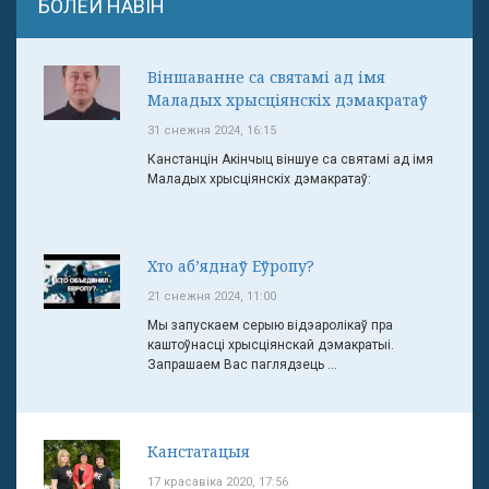
БОЛЕЙ НАВІН
Віншаванне са святамі ад імя
Маладых хрысціянскіх дэмакратаў
31 снежня 2024, 16:15
Канстанцін Акінчыц віншуе са святамі ад імя
Маладых хрысціянскіх дэмакратаў:
Хто аб’яднаў Еўропу?
21 снежня 2024, 11:00
Мы запускаем серыю відэаролікаў пра
каштоўнасці хрысціянскай дэмакратыі.
Запрашаем Вас паглядзець ...
Канстатацыя
17 красавіка 2020, 17:56