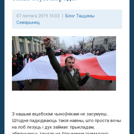
07 лютага 2019 16:03 |
Блог Таццяны
Севярынец
З нашымі віцебскімі чыноўнікамі не засумуеш…
Штодня падкідваюць такія навіны, што проста вочы
на лоб лезуць і дух займае: прыкладам,
абвяшчаюць тэндар на ўтрыманне грамадскіх