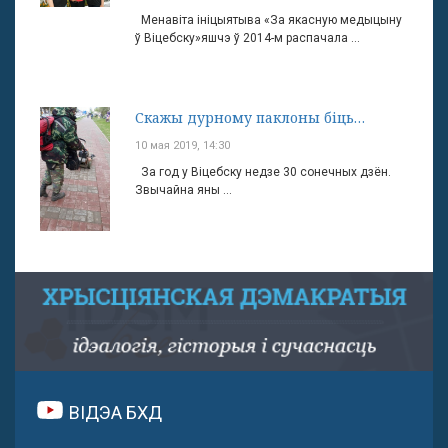
Менавіта ініцыятыва «За якасную медыцыну
ў Віцебску»яшчэ ў 2014-м распачала ...
Скажы дурному паклоны біць…
10 мая 2019, 14:30
За год у Віцебску недзе 30 сонечных дзён.
Звычайна яны ...
ВІДЭА БХД