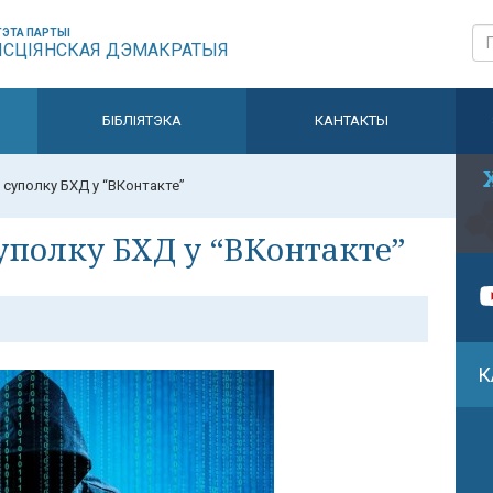
ЭТА ПАРТЫІ
ЫСЦІЯНСКАЯ ДЭМАКРАТЫЯ
БІБЛІЯТЭКА
КАНТАКТЫ
суполку БХД у “ВКонтакте”
полку БХД у “ВКонтакте”
К