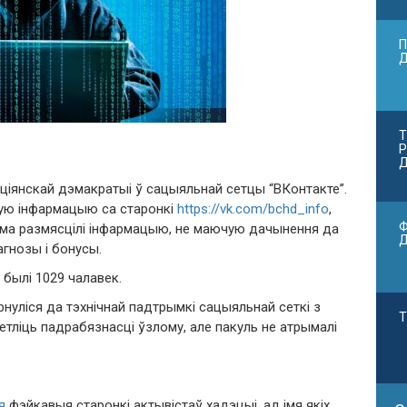
П
Т
Р
Д
іянскай дэмакратыі ў сацыяльнай сетцы “ВКонтакте”.
шую інфармацыю са старонкі
https://vk.com/bchd_info
,
Ф
ксама размясцілі інфармацыю, не маючую дачынення да
агнозы і бонусы.
былі 1029 чалавек.
нуліся да тэхнічнай падтрымкі сацыяльнай сеткі з
Т
тліць падрабязнасці ўзлому, але пакуль не атрымалі
я
фэйкавыя старонкі актывістаў хадэцыі, ад імя якіх