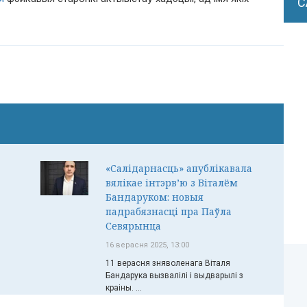
С
«Салідарнасць» апублікавала
вялікае інтэрв’ю з Віталём
Бандаруком: новыя
падрабязнасці пра Паўла
Севярынца
16 верасня 2025, 13:00
11 верасня зняволенага Віталя
Бандарука вызвалілі і выдварылі з
краіны. ...