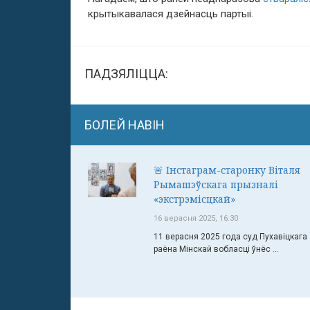
крытыкавалася дзейнасць партыі.
ПАДЗЯЛІЦЦА:
БОЛЕЙ НАВІН
🚨 Інстаграм-старонку Віталя
Рымашэўскага прызналі
«экстрэмісцкай»
16 верасня 2025, 16:30
11 верасня 2025 года суд Пухавіцкага
раёна Мінскай вобласці ўнёс ...