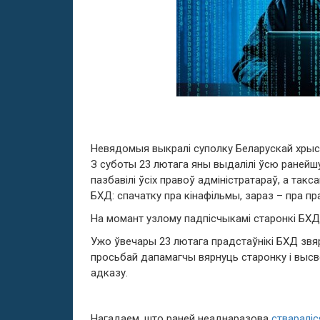
Невядомыя выкралі суполку Беларускай хрысц
З суботы 23 лютага яны выдалілі ўсю раней
пазбавілі ўсіх правоў адміністратараў, а та
БХД: спачатку пра кінафільмы, зараз – пра пр
На момант узлому падпісчыкамі старонкі БХД 
Ужо ўвечары 23 лютага прадстаўнікі БХД звяр
просьбай дапамагчы вярнуць старонку і высве
адказу.
Нагадаем, што раней неаднаразова
ствараліс