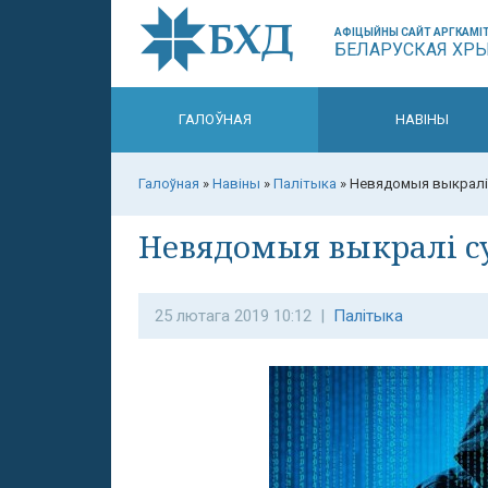
АФІЦЫЙНЫ САЙТ АРГКАМІТ
БЕЛАРУСКАЯ ХР
ГАЛОЎНАЯ
НАВІНЫ
Галоўная
»
Навіны
»
Палітыка
»
Невядомыя выкралі 
Невядомыя выкралі су
25 лютага 2019 10:12 |
Палітыка