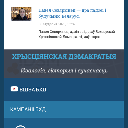
Павел Севярынец — пра падзеі і
будучыню Беларусі
06 студзеня 2026, 15:24
Павел Севярынец, адзін з лідараў Беларускай
Хрысціянскай Дэмакратыі, даў шэраг ...
ВІДЭА БХД
КАМПАНІІ БХД