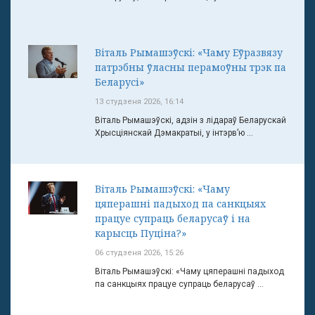
Віталь Рымашэўскі: «Чаму Еўразвязу
патрэбны ўласны перамоўны трэк па
Беларусі»
13 студзеня 2026, 16:14
Віталь Рымашэўскі, адзін з лідараў Беларускай
Хрысціянскай Дэмакратыі, у інтэрв’ю ...
Віталь Рымашэўскі: «Чаму
цяперашні падыход па санкцыях
працуе супраць беларусаў і на
карысць Пуціна?»
06 студзеня 2026, 15:26
Віталь Рымашэўскі: «Чаму цяперашні падыход
па санкцыях працуе супраць беларусаў ...