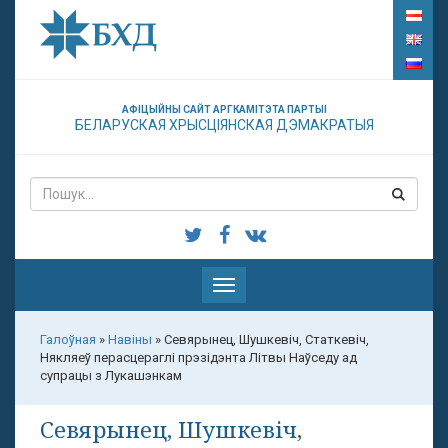
АФІЦЫЙНЫ САЙТ АРГКАМІТЭТА ПАРТЫІ
БЕЛАРУСКАЯ ХРЫСЦІЯНСКАЯ ДЭМАКРАТЫЯ
Паказаць
меню
Галоўная
»
Навіны
»
Севярынец, Шушкевіч, Статкевіч,
Някляеў перасцераглі прэзідэнта Літвы Наўседу ад
супрацы з Лукашэнкам
Севярынец, Шушкевіч,