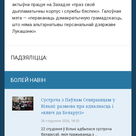
актыўна працуе на Захадзе «праз свой
дыпламатычны корпус і службы бяспекі». Галоўная
мэта — «пераканаць дэмакратычную грамадcкасць,
што няма альтэрнатывы персанальнай дзяржаве
Лукашэнкі».
ПАДЗЯЛІЦЦА:
БОЛЕЙ НАВІН
Сустрэча з Паўлам Севярынцам у
Вільні: размова пра адказнасць і
«ключ да Беларусі»
26 студзеня 2026, 18:32
22 студзеня ў Вільні адбылася сустрэча
беларусаў, якія пражываюць у ...