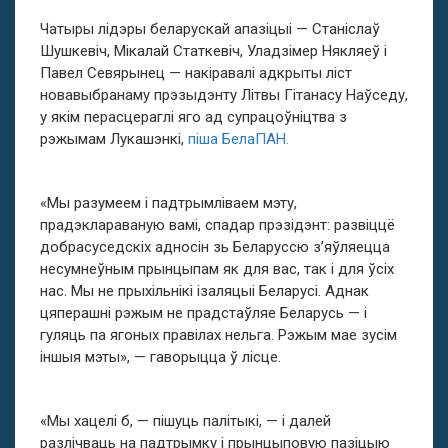
Чатыры лідэры беларускай апазіцыі — Станіслаў
Шушкевіч, Мікалай Статкевіч, Уладзімер Някляеў і
Павел Севярынец — накіравалі адкрыты ліст
новавыбранаму прэзыдэнту Літвы Гітанасу Наўседу,
у якім перасцераглі яго ад супрацоўніцтва з
рэжымам Лукашэнкі,
піша БелаПАН.
«Мы разумеем і падтрымліваем мэту,
прадэклараваную вамі, спадар прэзідэнт: развіццё
добрасуседскіх адносін зь Беларуссю з’яўляецца
несумнеўным прынцыпам як для вас, так і для ўсіх
нас. Мы не прыхільнікі ізаляцыі Беларусі. Аднак
цяперашні рэжым не прадстаўляе Беларусь — і
гуляць па ягоных правілах нельга. Рэжым мае зусім
іншыя мэты», — гаворыцца ў лісце.
«Мы хацелі б, — пішуць палітыкі, — і далей
разлічваць на падтрымку і прынцыповую пазіцыю