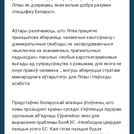
Літвы як дзяржавы, якая вельмі добра разумее
спецыфіку Беларусі».
Аўтары разлічваюць, што Літва працягне
прынцыпова абараняць чалавечыя каштоўнасці і
дэмакратычныя свабоды, не засяроджваючыся
«выключна на эканамічных, прагматычных
падыходах», паколькі «любыя кароткатэрміновыя
выгады ад супрацоўніцтва з рэжымам, для якога не
існуе правоў чалавека…, могуць абярнуцца стратамі
міжнароднага аўтарытэту» для Літвы і Наўседы
асабіста.
Прадстаўнікі беларускай апазіцыі ўпэўнены, што
новы прэзыдэнт краіны-суседкі з’яўляецца лідэрам,
здольным аб’яднаць Еўрапейскі звяз для
вырашэння праблемы БелАЭС. «Неабходна цвёрдая
пазіцыя усяго ЕС. Калі гэтая пазіцыя будзе