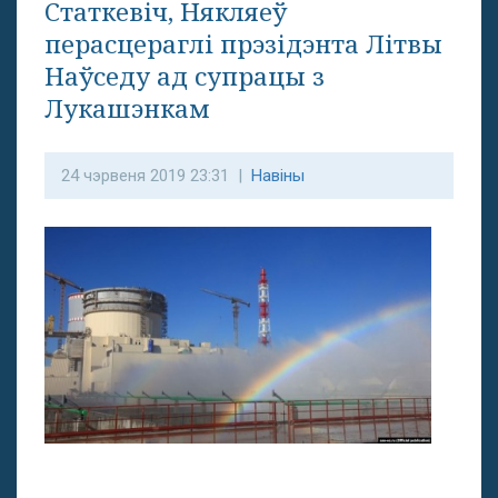
Статкевіч, Някляеў
перасцераглі прэзідэнта Літвы
Наўседу ад супрацы з
Лукашэнкам
24 чэрвеня 2019 23:31 |
Навіны