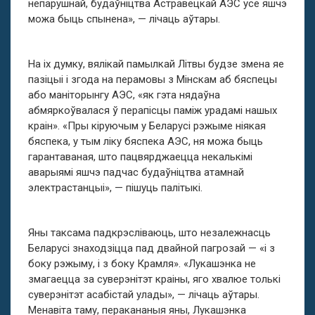
непарушнай, будаўніцтва Астравецкай АЭС усё яшчэ
можа быць спынена», — лічаць аўтары.
На іх думку, вялікай памылкай Літвы будзе змена яе
пазіцыі і згода на перамовы з Мінскам аб бяспецы
або маніторынгу АЭС, «як гэта нядаўна
абмяркоўвалася ў перапісцы паміж урадамі нашых
краін». «Пры кіруючым у Беларусі рэжыме ніякая
бяспека, у тым ліку бяспека АЭС, ня можа быць
гарантаваная, што пацвярджаецца некалькімі
аварыямі яшчэ падчас будаўніцтва атамнай
электрастанцыі», — пішуць палітыкі.
Яны таксама падкрэсліваюць, што незалежнасць
Беларусі знаходзіцца пад двайной пагрозай — «і з
боку рэжыму, і з боку Крамля». «Лукашэнка не
змагаецца за суверэнітэт краіны, яго хвалюе толькі
суверэнітэт асабістай улады», — лічаць аўтары.
Менавіта таму, перакананыя яны, Лукашэнка