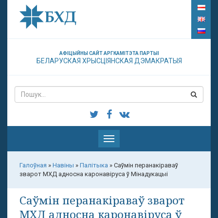
АФІЦЫЙНЫ САЙТ АРГКАМІТЭТА ПАРТЫІ
БЕЛАРУСКАЯ ХРЫСЦІЯНСКАЯ ДЭМАКРАТЫЯ
Паказаць
меню
Галоўная
»
Навіны
»
Палітыка
»
Саўмін перанакіраваў
зварот МХД адносна каронавіруса ў Мінадукацыі
Саўмін перанакіраваў зварот
МХД адносна каронавіруса ў