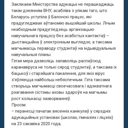
Заклікаем Міністэрства адукацыі не перашкаджаць
такім дзеянням ВНУ, асабліва з улікам таго, што
Беларусь уступіла ў Балонскі працэс, які
прадугледжвае аўтаномію вышэйшай школы. Лічым
неабходным прадугледзець арганізацыю
навучальнага працэсу без асабістых кантактаў –
дыстанцыйна ў электронным выглядзе, а таксама
магчымасць пераводу студэнтаў на індывідуальныя
навучальныя планы.
Гэтая мера дазволіць запаволіць распаўсюд
каранавіруса не толькі сярод студэнтаў, а таксама іх
бацькоў і старэйшага пакалення, для якіх вірус
з’яўляецца найбольш небяспечным. Гэта таксама
створыць магчымасці своечасовага і адэкватнага
рэагавання сістэмы аховы здароўя на магчымы
рост колькасці захворванняў.
Просім:
– перанесці пачатак вясенніх канікулаў у сярэдніх
адукацыйных установах (школах, гімназіях і ліцэях)
на 23 сакавіка 2020 года;