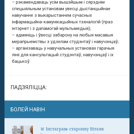
– рэкамендаваць усім вышэйшым і сярэднім
спецыяльным установам увесці дыстанцыйнае
навучанне з выкарыстаннем сучасных
інфармацыйна-камунікацыйных тэхналогій (праз
інтэрнет і з дапамогай мультымедыя);
– адмяніць і ўвесці забарону на любыя масавыя
мерапрыемствы з удзелам студэнтаў і навучэнцаў;
– арганізаваць у навучальных установах гарачыя
лініі для кансультацый студэнтаў, навучэнцаў і іх
бацькоў.
ПАДЗЯЛІЦЦА:
БОЛЕЙ НАВІН
🚨 Інстаграм-старонку Віталя