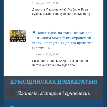
15 жніўня 2025, 15:30
Дэлегаты Парламенскай Асабмлеі Рады
Еўропы прынялі заяву на конт парушэнняў ...
🎥 Новае відэа на YouTube-канале
БХД: «Якім можа быць еўрапейскі
шлях Беларусі і як да яго прыйсці?
(частка 3)»
14 ліпеня 2025, 15:00
На канале «Навіны БХД» выйшла трэцяя
частка аналітычнага відэа пра ...