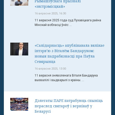
Рымашэўскага прызналі
«экстрэмісцкай»
16 верасня 2025, 16:30
11 верасня 2025 года суд Пухавіцкага раёна
Мінскай вобласці ўнёс ...
«Салідарнасць» апублікавала вялікае
інтэрв’ю з Віталём Бандаруком:
новыя падрабязнасці пра Паўла
Севярынца
16 верасня 2025, 13:00
11 верасня зняволенага Віталя Бандарука
вызвалілі і выдварылі з краіны. ...
Дэлегаты ПАРЕ патрабуюць спыніць
пераслед святароў і вернікаў у
Беларусі