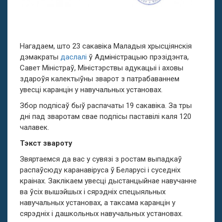
Нагадаем, што 23 сакавіка
Маладыя хрысціянскія
дэмакраты
даслалі
ў Адміністрацыю прэзідэнта,
Савет
Міністраў, Міністэрствы адукацыі і аховы
здароўя калектыўны зварот з патрабаваннем
увесці каранцін у навучальных установах.
Збор подпісаў быў распачаты 19 сакавіка. За тры
дні пад зваротам свае подпісы паставілі каля 120
чалавек.
Тэкст звароту
Звяртаемся да вас у сувязі з ростам выпадкаў
распаўсюду каранавіруса ў Беларусі і суседніх
краінах. Заклікаем увесці дыстанцыйнае навучанне
ва ўсіх вышэйшых і сярэдніх спецыяльных
навучальных установах, а таксама каранцін у
сярэдніх і дашкольных навучальных установах.