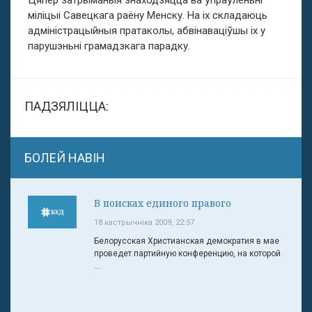
Цяпер затрыманыя знаходзяцца ва ўпраўленьні
міліцыі Савецкага раёну Менску. На іх складаюць
адміністрацыйныя пратаколы, абвінаваціўшы іх у
парушэньні грамадзкага парадку.
ПАДЗЯЛІЦЦА:
БОЛЕЙ НАВІН
В поисках единого правого
18 кастрычніка 2009, 22:57
Белорусская Христианская демократия в мае
проведет партийную конференцию, на которой
...