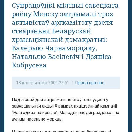
Супрацоўнкі міліцыі савецкага
раёну Менску затрымалі трох
актывістаў аргкамітэту дзеля
стварэньня Беларускай
хрысьціянскай дэмакратыі:
Валерыю Чарнаморцаву,
Натальлю Васілевіч і Дзяніса
Кобрусева
18 кастрычніка 2009 22:51 |
Прэса пра нас
Падставай для затрыманьня стаў іхны ўдзел у
завяршальнай акцыі ў рамках пяцідзённай кампаніі
“Наш адказ на крызіс”. Маладыя людзі раздавалі на
вуліцы насеньне морквы.