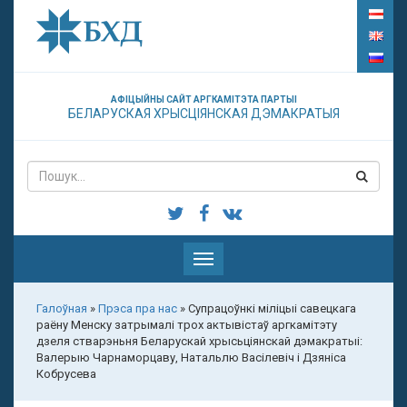
АФІЦЫЙНЫ САЙТ АРГКАМІТЭТА ПАРТЫІ
БЕЛАРУСКАЯ ХРЫСЦІЯНСКАЯ ДЭМАКРАТЫЯ
Паказаць
меню
Галоўная
»
Прэса пра нас
»
Супрацоўнкі міліцыі савецкага
раёну Менску затрымалі трох актывістаў аргкамітэту
дзеля стварэньня Беларускай хрысьціянскай дэмакратыі:
Валерыю Чарнаморцаву, Натальлю Васілевіч і Дзяніса
Кобрусева