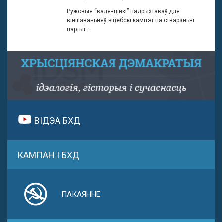
Ружовыя “валянцінкі” падрыхтаваў для
віншаваньняў віцебскі камітэт па стварэньні
партыі ...
ВІДЭА БХД
КАМПАНІІ БХД
ПАКАЯННЕ