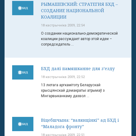
РЫМАШЕВСКИЙ: СТРАТЕГИЯ БХД –
СОЗДАНИЕ НАЦИОНАЛЬНОЙ
КОАЛИЦИИ
18 кастрычніка 2009, 22:54
О создании национально-демократической
коалиции рассуждает автор этой идеи –
сопредседатель ...
БХД далі памяшканне для з’езду
18 кастрычніка 2009, 22:52
13 лютага аргкамітэту Беларускай
хрысціянскай дэмакратыі атрымаў з
Мінгарвыканкаму дазвол ...
Віцебшчына: “валянцінкі” ад БХД і
“Маладога фронту”
18 кастрычніка 2009, 22:51