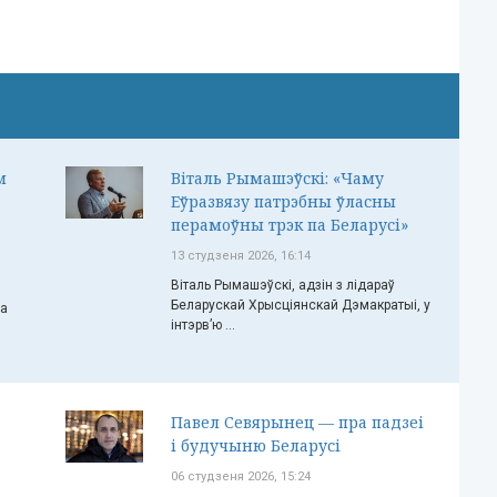
м
Віталь Рымашэўскі: «Чаму
Еўразвязу патрэбны ўласны
перамоўны трэк па Беларусі»
13 студзеня 2026, 16:14
Віталь Рымашэўскі, адзін з лідараў
Беларускай Хрысціянскай Дэмакратыі, у
ча
інтэрв’ю ...
Павел Севярынец — пра падзеі
і будучыню Беларусі
06 студзеня 2026, 15:24