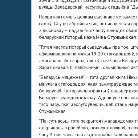
20-га стагодзьдзя. Прэзэнтацыя адбудзецца а 
вуліцы Валадарскай, насупраць стадыёна “Д
Назва кнігі амаль цалкам вызначае яе зьмест
гадоў: Слуцкі збройны чын, антысавецкая па
з высноваў – падзеі тых часоў паводле свай
беларускай гісторыі, кажа
Ніна Стужынская
:
“Гэтая частка гісторыі сьведчыць пра тое, шт
сфармавалася на мяжы 19-20 стагодзьдзяў, ян
змагалася. Як і зараз, так і ў тыя часы Бела
Зараз сказалі б: палітычныя і сацыяльныя а
“Беларусь мяцежная” – гэта другая кніга Нін
мінулага стагодзьдзя, якая зьняпраўджвае м
беларусаў. Гістарычныя факты ў пацьверджан
Беларусі і суседніх краінаў. Аднак усё напіса
таго часу, якія заслугоўваюць, каб стаць нац
Стужынская:
“Па-сутнасьці, гэта закрытая і малавядомая 
адкрываць з расейскіх, польскіх архіваў, з а
часу.У тыя часы тыя людзі зрабілі калясальн