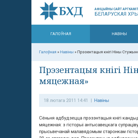
АФІЦЫЙНЫ САЙТ АРГКАМІТ
БЕЛАРУСКАЯ ХР
ГАЛОЎНАЯ
НАВІНЫ
Галоўная
»
Навіны
»
Прэзентацыя кнігі Ніны Стужын
Прэзентацыя кнігі Ні
мяцежная»
18 лютага 2011 14:41 |
Навіны
Сёньня адбудзецца прэзэнтацыя кнігі кандыд
мяцежная: з гісторыі антысавецкага супраціву 
прысьвечанай малавядомым старонкам гістор