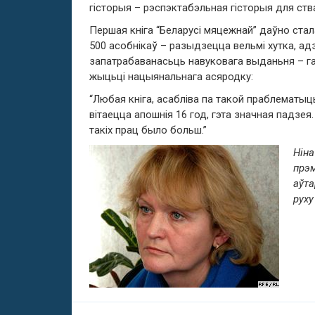
гісторыя – рэспэктабэльная гісторыя для ства
Першая кніга “Беларусі мяцежнай” даўно стала
500 асобнікаў – разыдзецца вельмі хутка, ад
запатрабаванасьць навуковага выданьня – га
жыцьці нацыянальнага асяродку:
“Любая кніга, асабліва па такой праблематыц
вітаецца апошнія 16 год, гэта значная падзея
такіх прац было больш.”
Ніна
прэм
аўт
руху