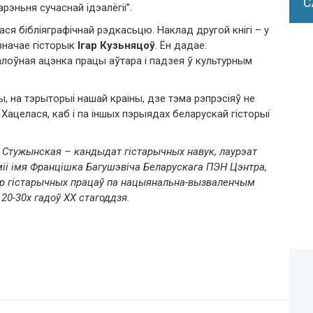
С
рэньня сучаснай ідэалёгіі”.
ся бібліяграфічнай рэдкасьцю. Наклад другой кнігі – у
значае гісторык
Ігар Кузьняцоў
. Ён дадае:
лоўная ацэнка працы аўтара і падзея ў культурным
ы, на тэрыторыі нашай краіны, дзе тэма рэпрэсіяў не
. Хацелася, каб і па іншых пэрыядах беларускай гісторыі
 Стужынская – кандыдат гістарычных навук, лаурэат
іі імя Францішка Багушэвіча Беларускага ПЭН Цэнтра,
ар гістарычных працаў па нацыянальна-вызваленчым
 20-30х гадоў ХХ стагоддзя.