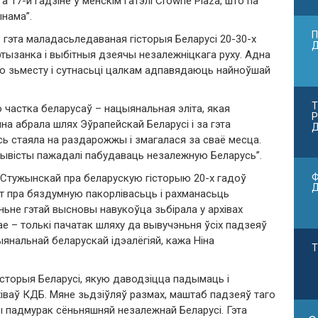
17-й гадзіне ў менскім гатэлі Crowne Plaza, што па
ынама”.
П
: гэта маладасьледаваная гісторыя Беларусі 20-30-х
ртызанка і выбітныя дзеячы незалежніцкага руху. Адна
го зьместу і сутнасьці цалкам адпавядаюць найноўшай
Т
о частка беларусаў – нацыянальная эліта, якая
Р
а абрала шлях Эўрапейскай Беларусі і за гэта
Д
русь стаяла на раздарожжы і змагалася за сваё месца.
ктывісты пажадалі пабудаваць незалежную Беларусь”.
Ф
ы Стужынскай пра беларускую гісторыю 20-х гадоў
іт пра бяздумную пакорлівасьць і рахманасьць
ьне гэтай высновы навукоўца зьбірала у архівах
нае – толькі пачатак шляху да вывучэньня ўсіх падзеяў
ыянальнай беларускай ідэалёгіяй, кажа Ніна
Т
гісторыя Беларусі, якую даводзіцца падымаць і
рхіваў КДБ. Мяне зьдзіўляў размах, маштаб падзеяў таго
ы падмурак сёньняшняй незалежнай Беларусі. Гэта