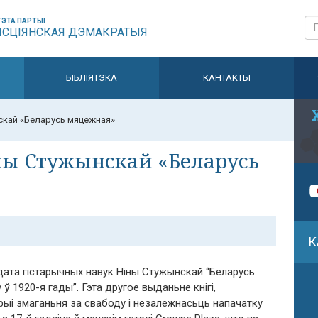
ЭТА ПАРТЫІ
ЫСЦІЯНСКАЯ ДЭМАКРАТЫЯ
БІБЛІЯТЭКА
КАНТАКТЫ
скай «Беларусь мяцежная»
ны Стужынскай «Беларусь
К
ата гістарычных навук Ніны Стужынскай “Беларусь
ў 1920-я гады”. Гэта другое выданьне кнігі,
ыі змаганьня за свабоду і незалежнасьць напачатку