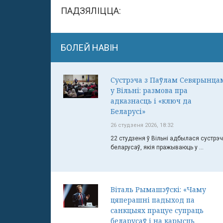
ПАДЗЯЛІЦЦА:
БОЛЕЙ НАВІН
Сустрэча з Паўлам Севярынца
у Вільні: размова пра
адказнасць і «ключ да
Беларусі»
26 студзеня 2026, 18:32
22 студзеня ў Вільні адбылася сустрэ
беларусаў, якія пражываюць у ...
Віталь Рымашэўскі: «Чаму
цяперашні падыход па
санкцыях працуе супраць
беларусаў і на карысць