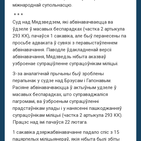
міжнароднай супольнасцю.
* * *
Суд над Мядзведзем, які абвінавачваецца ва
ўдзеле ў масавых беспарадках (частка 2 артыкула
293 КК), пачаўся 1 сакавіка, але быў перанесены па
просьбе адваката ў сувязі з перавыстаўленнем
абвінавачання. Паводле ўдакладненай версіі
абвінавачання, Мядзведзь нібыта аказваў
узброенае супраціўленне супрацоўнікам міліцыі.
З-за аналагічнай прычыны быў зроблены
перапынак у судзе над Брэусам і Гапонавым.
Расіяне абвінавачваюцца ў актыўным удзеле ў
масавых беспарадках, што суправаджаліся
пагромамі, ва ўзброеным супраціўленні
прадстаўнікам улады і у нанясенні пашкоджанняў
супрацоўнікам міліцыі (частка 2 артыкула 293 КК).
Працэс над імі пачаўся 22 лютага.
1 сакавіка дзяржабвінавачанне падало спіс з 15
пацярпелых міліцыянераў, якія нібыта былі збіты