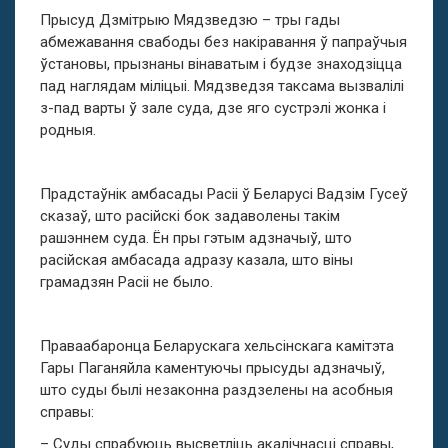
Прысуд Дзмітрыю Мядзведзю – тры гады
абмежавання свабоды без накіравання ў папраўчыя
ўстановы, прызнаны вінаватым і будзе знаходзіцца
пад наглядам міліцыі. Мядзведзя таксама вызвалілі
з-пад варты ў зале суда, дзе яго сустрэлі жонка і
родныя.
Прадстаўнік амбасады Расіі ў Беларусі Вадзім Гусеў
сказаў, што расійскі бок задаволены такім
рашэннем суда. Ён пры гэтым адзначыў, што
расійская амбасада адразу казала, што віны
грамадзян Расіі не было.
Праваабаронца Беларускага хельсінскага камітэта
Гары Паганяйла каментуючы прысуды адзначыў,
што суды былі незаконна раздзелены на асобныя
справы:
– Суды спрабуюць высветліць акалічнасці справы,