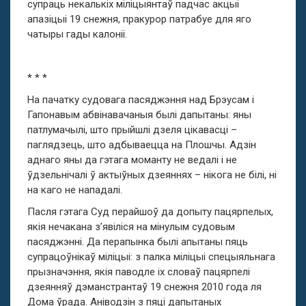
супраць некалькіх міліцыянтаў падчас акцыі
апазіцыі 19 снежня, пракурор патрабуе для яго
чатыры гады калоніі.
* * *
На пачатку судовага пасяджэння над Брэусам і
Гапонавым абвінавачаныя былі дапытаны: яны
патлумачылі, што прыйшлі дзеля цікавасці –
паглядзець, што адбываецца на Плошчы. Адзін
аднаго яны да гэтага моманту не ведалі і не
ўдзельнічалі ў актыўных дзеяннях – нікога не білі, ні
на каго не нападалі.
Пасля гэтага Суд перайшоў да допыту пацярпелых,
якія нечакана з’явіліся на мінулым судовым
пасяджэнні. Да перапынка былі апытаны пяць
супрацоўнікаў міліцыі: з палка міліцыі спецыяльнага
прызначэння, якія паводле іх словаў пацярпелі
дзеянняў дэманстрантаў 19 снежня 2010 года ля
Дома ўрада. Аніводзін з пяці дапытаных