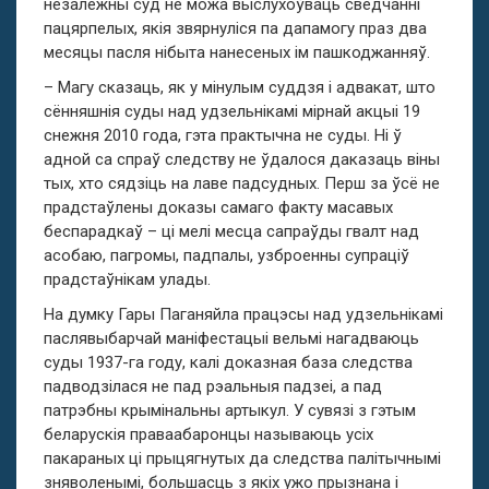
незалежны суд не можа выслухоўваць сведчанні
пацярпелых, якія звярнуліся па дапамогу праз два
месяцы пасля нібыта нанесеных ім пашкоджанняў.
– Магу сказаць, як у мінулым суддзя і адвакат, што
сённяшнія суды над удзельнікамі мірнай акцыі 19
снежня 2010 года, гэта практычна не суды. Ні ў
адной са спраў следству не ўдалося даказаць віны
тых, хто сядзіць на лаве падсудных. Перш за ўсё не
прадстаўлены доказы самаго факту масавых
беспарадкаў – ці мелі месца сапраўды гвалт над
асобаю, пагромы, падпалы, узброенны супраціў
прадстаўнікам улады.
На думку Гары Паганяйла працэсы над удзельнікамі
паслявыбарчай маніфестацыі вельмі нагадваюць
суды 1937-га году, калі доказная база следства
падводзілася не пад рэальныя падзеі, а пад
патрэбны крымінальны артыкул. У сувязі з гэтым
беларускія праваабаронцы называюць усіх
пакараных ці прыцягнутых да следства палітычнымі
зняволенымі, большасць з якіх ужо прызнана і