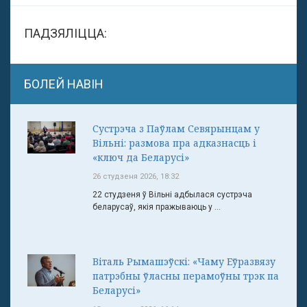
ПАДЗЯЛІЦЦА:
БОЛЕЙ НАВІН
Сустрэча з Паўлам Севярынцам у
Вільні: размова пра адказнасць і
«ключ да Беларусі»
26 студзеня 2026, 18:32
22 студзеня ў Вільні адбылася сустрэча
беларусаў, якія пражываюць у ...
Віталь Рымашэўскі: «Чаму Еўразвязу
патрэбны ўласны перамоўны трэк па
Беларусі»