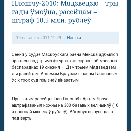
Плошчу-2010: Мядзведзю – тры
гады ўмоўна, расейцам –
штраф 10,5 млн. рублёў
10 сакавіка 2011 19:29 |
Навіны
Сёння ў судзе Маскоўскага раёна Менска адбыліся
працэсы над трыма фігурантамі справы аб масавых
беспарадках 19 снежня — Дзмітрыем Мядзведзем
ды расейцамі Арцёмам Брэусам і Іванам Гапонавым.
Усіх трох суд прызнаў вінаватымі.
Пры гэтым расейцы Іван Гапонаў і Арцём Брэус
аштрафаваныя кожны на 300 базавых велічыняў (10
з паловай мільёнаў рублёў). Абодвух выпусьцілі з-
пад варты.