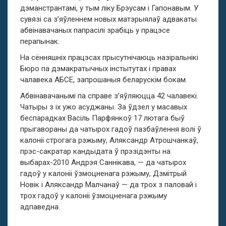
дэманстрантамі, у тым ліку Брэусам і Гапонавым. У
сувязі са з’яўленнем новых матэрыялаў адвакаты
абвінавачаных папрасілі зрабіць у працэсе
перапынак.
На сённяшніх працэсах прысутнічаюць назіральнікі
Бюро па дэмакратычных інстытутах і правах
чалавека АБСЕ, запрошаныя беларускім бокам.
Абвінавачанымі па справе з’яўляюцца 42 чалавекі.
Чатыры з іх ужо асуджаны. За ўдзел у масавых
беспарадках Васіль Парфянкоў 17 лютага быў
прыгавораны да чатырох гадоў пазбаўлення волі ў
калоніі строгага рэжыму, Аляксандр Атрошчанкаў,
прэс-сакратар кандыдата ў прэзідэнты на
выбарах-2010 Андрэя Саннікава, — да чатырох
гадоў у калоніі ўзмоцненага рэжыму, Дзмітрый
Новік і Аляксандр Малчанаў — да трох з паловай і
трох гадоў у калоніі ўзмоцненага рэжыму
адпаведна.