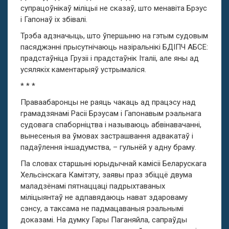
супрацоўнікаў міліцыі не сказаў, што менавіта Брэус
і Гапонаў іх збівалі.
Трэба адзначыць, што ўпершыню на гэтым судовым
пасяджэнні прысутнічаюць назіральнікі БДІПЧ АБСЕ:
прадстаўніца Грузіі і прадстаўнік Італіі, але яны ад
усялякіх каментарыяў устрымаліся.
* * *
Праваабаронцы не раяць чакаць ад працэсу над
грамадзянамі Расіі Брэусам і Гапонавым рэальнага
судовага спаборніцтва і называюць абвінавачанні,
вынесеныя ва ўмовах застрашвання адвакатаў і
падаўлення іншадумства, – гульнёй у адну браму.
Па словах старшыні юрыдычнай камісіі Беларускага
Хельсінскага Камітэту, заявы праз збіццё двума
маладзёнамі пятнаццаці падрыхтаваных
міліцыянтаў не адпавядаюць нават здароваму
сэнсу, а таксама не падмацаваныя рэальнымі
доказамі. На думку Гары Паганяйла, сапраўды