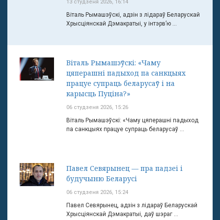
13 студзеня 2026, 16:14
Віталь Рымашэўскі, адзін з лідараў Беларускай
Хрысціянскай Дэмакратыі, у інтэрв’ю ...
Віталь Рымашэўскі: «Чаму
цяперашні падыход па санкцыях
працуе супраць беларусаў і на
карысць Пуціна?»
06 студзеня 2026, 15:26
Віталь Рымашэўскі: «Чаму цяперашні падыход
па санкцыях працуе супраць беларусаў ...
Павел Севярынец — пра падзеі і
будучыню Беларусі
06 студзеня 2026, 15:24
Павел Севярынец, адзін з лідараў Беларускай
Хрысціянскай Дэмакратыі, даў шэраг ...