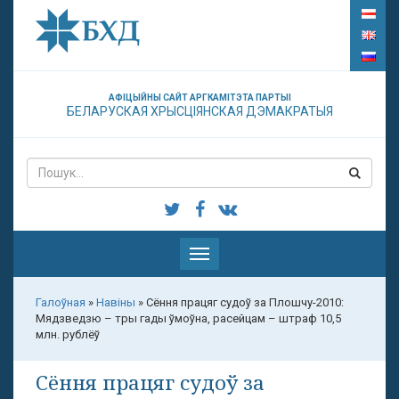
АФІЦЫЙНЫ САЙТ АРГКАМІТЭТА ПАРТЫІ
БЕЛАРУСКАЯ ХРЫСЦІЯНСКАЯ ДЭМАКРАТЫЯ
Паказаць
меню
Галоўная
»
Навіны
»
Сёння працяг судоў за Плошчу-2010:
Мядзведзю – тры гады ўмоўна, расейцам – штраф 10,5
млн. рублёў
Сёння працяг судоў за