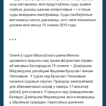
хоць матэрыялы, якія прадстаўлены суду, крайне
слабыя, доказы цалкам супярэчлівыя – і з гэтым
суды вымушаны манеўраваць. Суды пазбаўленыя
магчымасці наогул даказваць, што такія злачынныя
дзеянні мелі месца 19 снежня 2010 года.
* * *
Сёння ў судзе Маскоўскага раёна Менска
аднавіліся працэсы над трыма фігурантамі справы
аб масавых беспарадках 19 снежня — Дзмітрыем
Мядзведзем, расейцамі Арцёмам Брэусам і Іванам
Гапонавым. У судзе над Брэусам і Гапонавым
пачаліся судовыя спрэчкі. Пракурор запатрабаваў
для абвінавачаных штраф у памеры 17 мільёнаў
рублёў для кожнага. У працэсе над грамадзянінам
Беларусі Дзмітрыем Мядзведзем, якога вінавацяць
у збройным супраціве і гвалтоўных дзеяннях