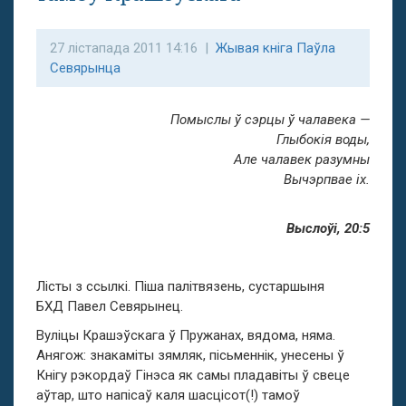
27 лістапада 2011 14:16 |
Жывая кніга Паўла
Севярынца
Помыслы ў сэрцы ў чалавека —
Глыбокія воды,
Але чалавек разумны
Вычэрпвае іх.
Выслоўі, 20:5
Лісты з ссылкі. Піша палітвязень, сустаршыня
БХД Павел Севярынец.
Вуліцы Крашэўскага ў Пружанах, вядома, няма.
Анягож: знакаміты зямляк, пісьменнік, унесены ў
Кнігу рэкордаў Гінэса як самы пладавіты ў свеце
аўтар, што напісаў каля шасцісот(!) тамоў