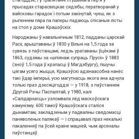
стагоддзе, і ў трапятанні птушынага пер’я у
прысадах старасвецкае сядзібы, ператворанай у
вайсковы гарадок і потым закінутай, чуеш, як з
рыпеннем пяра па паперы падаюць спісаныя лісты
на стол у доме Крашэўскіх.
Народжаны ў навальнічным 1812, падданы царскай
Расіі, арыштаваны ў 1830 у Вільні на 1,5 года за
сувязь з паўстанцамі, ледзь уратаваны ўцёкамі ў
1863, судзімы за «шпіянаж супраць Прусіі» ў 1883
(зноў 1,5 года ў крэпасці ў Магдэбургу), пішучы
цягам усяго жыцця, Крашэўскі адзінаасобна нанёс
такі ўдар імперыі, усю магутнасць якога яна адчула
толькі праз дзесяцігоддзі — у 1918, з паўстаннем
Другой Рэчы Паспалітай, у 1980, калі
«Салідарнасць» узломвала лёд маскоўскага
камунізму. 600 тамоў Крашэўскага сталіся
дынамітам, закладзеным у падваліны свядомасці
паняволеных палякаў — і спрацавалі праз некалькі
пакаленняў па ўсёй краіне мацней, чым арсеналы
паўстанцаў.