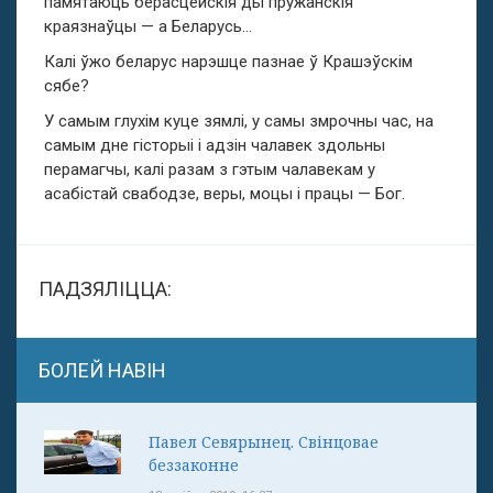
памятаюць берасцейскія ды пружанскія
краязнаўцы — а Беларусь…
Калі ўжо беларус нарэшце пазнае ў Крашэўскім
сябе?
У самым глухім куце зямлі, у самы змрочны час, на
самым дне гісторыі і адзін чалавек здольны
перамагчы, калі разам з гэтым чалавекам у
асабістай свабодзе, веры, моцы і працы — Бог.
ПАДЗЯЛІЦЦА:
БОЛЕЙ НАВІН
Павел Севярынец. Свінцовае
беззаконне