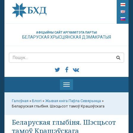
АФІЦЫЙНЫ САЙТ АРГКАМІТЭТА ПАРТЫІ
БЕЛАРУСКАЯ ХРЫСЦІЯНСКАЯ ДЭМАКРАТЫЯ
Паказаць
меню
Галоўная
»
Блогі
»
Жывая кніга Паўла Севярынца
»
Беларуская глыбіня. Шэсцьсот тамоў Крашэўскага
Беларуская глыбіня. Шэсцьсот
тамоў Крашэўскага