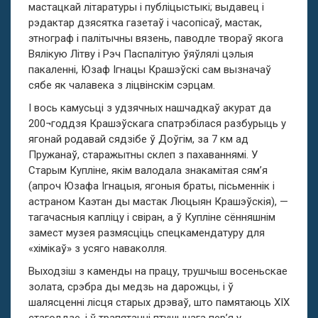
мастацкай літаратуры і публіцыстыкі; выдавец і
рэдактар дзясятка газетаў і часопісаў, мастак,
этнограф і палітычны вязень, паводле твораў якога
Вялікую Літву і Рэч Паспалітую ўяўлялі цэлыя
пакаленні, Юзаф Ігнацы Крашэўскі сам вызначаў
сябе як чалавека з ліцвінскім сэрцам.
І вось камусьці з удзячных нашчадкаў акурат да
200¬годдзя Крашэўскага спатрэбілася разбурыць у
ягонай родавай сядзібе ў Доўгім, за 7 км ад
Пружанаў, старажытны склеп з пахаваннямі. У
Старым Купліне, якім валодала знакамітая сям’я
(апроч Юзафа Ігнацыя, ягоныя браты, пісьменнік і
астраном Каэтан ды мастак Люцыян Крашэўскія), —
тагачасныя капліцу і свіран, а ў Купліне сённяшнім
замест музея размясціць спецкамендатуру для
«хімікаў» з усяго наваколля.
Выходзіш з каменды на працу, трушчыш восеньскае
золата, срэбра ды медзь на дарожцы, і ў
шалясценні лісця старых дрэваў, што памятаюць ХІХ