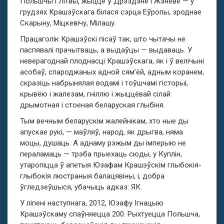
Польшчы і Літвы, жыццё ў Дрэздэне і Жэневе — у
грудзях Крашэўскага білася сэрца Еўропы, зроднае
Скарыну, Міцкевічу, Мілашу.
Працаголік Крашэўскі пісаў так, што чытачы не
паспявалі прачытваць, а выдаўцы — выдаваць. У
неверагоднай плоднасці Крашэўскага, як і ў велічыні
асобаў, спароджаных адной сям’ёй, адным коранем,
скразіць набрынялая водамі і тоўшчамі гісторыі,
крывёю і жалезам, гніллю і жыццёвай сілай
дрымотная і стоеная беларуская глыбіня.
Тым вечным беларускім жалейнікам, хто ные ды
апускае рукі, — маўляў, народ, як дрыгва, няма
моцы, душаць. А аднаму рэжым ды імперыю не
пераламаць — трэба прыехаць сюды, у Куплін,
утаропіцца ў апетыя Юзафам Крашэўскім глыбокія-
глыбокія люстраныя балацявіны, і, добра
ўгледзеўшыся, убачыць адказ: ЯК.
У ліпені наступнага, 2012, Юзафу Ігнацыю
Крашэўскаму спаўняецца 200. Рыхтуецца Польшча,