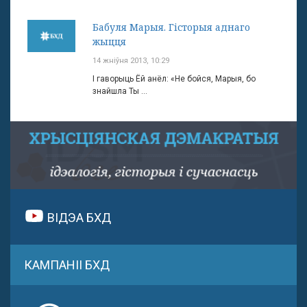
Бабуля Марыя. Гісторыя аднаго
жыцця
14 жніўня 2013, 10:29
І гаворыць Ёй анёл: «Не бойся, Марыя, бо
знайшла Ты ...
ВІДЭА БХД
КАМПАНІІ БХД