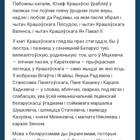
Пабожны каталік, Юзаф Крашэўскі ўрабляў у
паляках тое поўнае плёну ўроднае поле веры,
надзеі і любові да Радзімы, на якім пасля збіралі і
чытач Крашэўскага Пілсудскі, і чытач Крашэўскага
Валенса, і чытач Крашэўскага Ян Павал ІІ.
У кнігі Крашэўскага глядзіш праз стагоддзі, бы ў
люстра, і пазнаеш у сённяшняй Беларусі тую,
вялікалітоўскую, родненькую: тое, што ў Міцкевіча
— эпічная паэзія, у Караткевіча — прыўкрасная
легенда, у Крашэўскага — само жыццё як яно ёсць.
У вобразах Вітаўта і Ягайлы, Януша Радзівіла і
Станіслава Панятоўскага, Пане Каханку і Караля
Хадкевіча — у словах, абліччах, сварках, подзвігах і
слабасцях, ува ўсёй невынішчальнай ліцвінскай
беларускасці ўгадваем і соймавага маршалка
Шушкевіча, і шляхціца Статкевіча, і ваяводу
Казуліна, і князя Мілінкевіча, і магната Някляева, і
караля Зянона.
Мова з беларусізмамі ды ўкраінізмамі, гісторыя