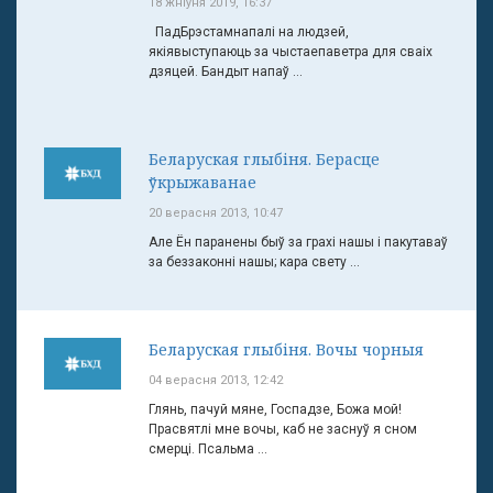
18 жніўня 2019, 16:37
ПадБрэстамнапалі на людзей,
якіявыступаюць за чыстаепаветра для сваіх
дзяцей. Бандыт напаў ...
Беларуская глыбіня. Берасце
ўкрыжаванае
20 верасня 2013, 10:47
Але Ён паранены быў за грахі нашы і пакутаваў
за беззаконні нашы; кара свету ...
Беларуская глыбіня. Вочы чорныя
04 верасня 2013, 12:42
Глянь, пачуй мяне, Госпадзе, Божа мой!
Прасвятлі мне вочы, каб не заснуў я сном
смерці. Псальма ...