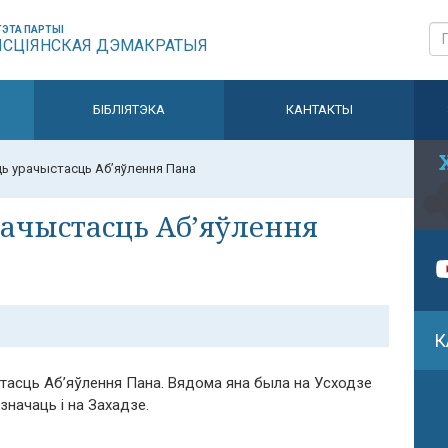
ЭТА ПАРТЫІ
ЫСЦІЯНСКАЯ ДЭМАКРАТЫЯ
БІБЛІЯТЭКА
КАНТАКТЫ
ць урачыстасць Аб’яўлення Пана
рачыстасць Аб’яўлення
К
стасць Аб’яўлення Пана. Вядома яна была на Усходзе
адзначаць і на Захадзе.