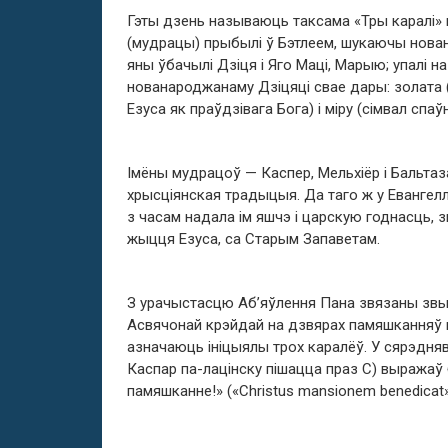
Гэты дзень называюць таксама «Тры каралі» на
(мудрацы) прыбылі ў Бэтлеем, шукаючы нова
яны ўбачылі Дзіця і Яго Маці, Марыю; упалі н
нованароджанаму Дзіцяці свае дары: золата (
Езуса як праўдзівага Бога) і міру (сімвал спа
Iмёны мудрацоў — Каспер, Мельхiёр i Бальтаз
хрысціянская традыцыя. Да таго ж у Евангелл
з часам надала iм яшчэ i царскую годнасць, з
жыцця Езуса, са Старым Запаветам.
З урачыстасцю Аб’яўлення Пана звязаны звыч
Асвячонай крэйдай на дзвярах памяшканняў п
азначаюць ініцыялы трох каралёў. У сярэдняв
Каспар па-лацінску пішацца праз С) выражаў
памяшканне!» («Christus mansionem benedicat»