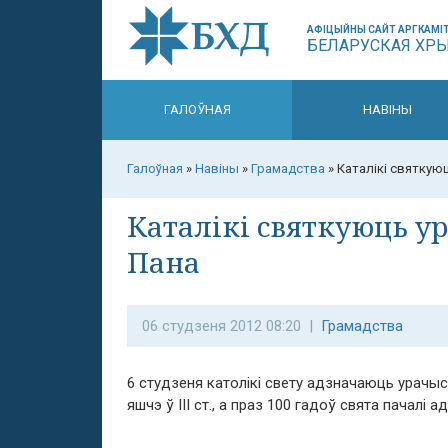
АФІЦЫЙНЫ САЙТ АРГКАМІТ
БЕЛАРУСКАЯ ХР
ГАЛОЎНАЯ
НАВІНЫ
Галоўная
»
Навіны
»
Грамадства
»
Каталікі святкую
Каталікі святкуюць у
Пана
06 студзеня 2012 08:20 |
Грамадства
6 студзеня католікі свету адзначаюць урачы
яшчэ ў ІІІ ст., а праз 100 гадоў свята пачалі 