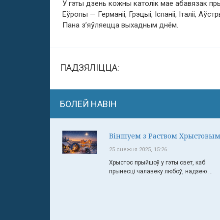
У гэты дзень кожны католік мае абавязак пры
Еўропы — Германіі, Грэцыі, Іспаніі, Італіі, А
Пана з’яўляецца выхадным днём.
ПАДЗЯЛІЦЦА:
БОЛЕЙ НАВІН
Віншуем з Раством Хрыстовым
25 снежня 2025, 15:26
Хрыстос прыйшоў у гэты свет, каб
прынесці чалавеку любоў, надзею ...