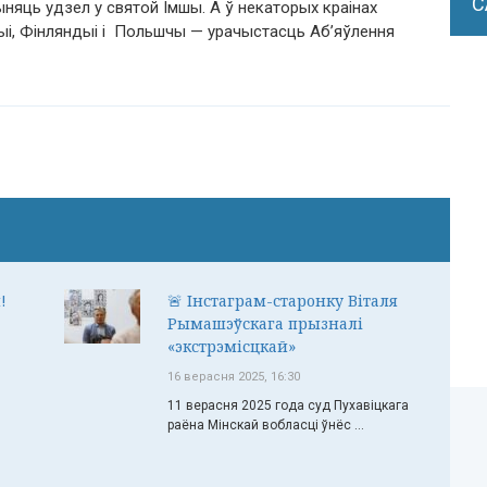
С
няць удзел у святой Імшы. А ў некаторых краінах
ўстрыі, Фінляндыі і Польшчы — урачыстасць Аб’яўлення
!
🚨 Інстаграм-старонку Віталя
Рымашэўскага прызналі
«экстрэмісцкай»
16 верасня 2025, 16:30
11 верасня 2025 года суд Пухавіцкага
раёна Мінскай вобласці ўнёс ...