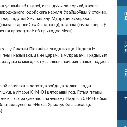
 ўспамін аб падзеі, калі, ідучы за зоркай, каралі
народжанага юдэйскага караля. Увайшоўшы ў стайню,
П
а твар і аддалі Яму пашану. Мудрацы ахвяравалі
сімвал каралеўскай годнасці), кадзіла (сімвал веры ў
ўнення прароцтваў аб прыходзе Месіі).
Т
Р
ар — у Святым Пісанні не згадваюцца. Надала іх
Д
i яны i называюцца не царамi, а мудрацамi. Традыцыя
вязаўшы iх мiсiю, як i ўсе iншыя найважнейшыя падзеi з
Ф
ай асвячэння золата, крэйды, кадзіла і вады.
ішуцца літары К+М+В і цяперашні год. Гэтыя літары
еччы гэта разумелася па-іншаму. Надпіс «С+М+В» (імя
Т
 благаслаўленне: «Няхай Хрыстус благаславіць
).