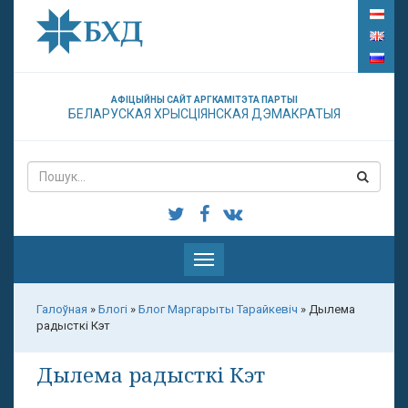
АФІЦЫЙНЫ САЙТ АРГКАМІТЭТА ПАРТЫІ
БЕЛАРУСКАЯ ХРЫСЦІЯНСКАЯ ДЭМАКРАТЫЯ
Паказаць
меню
Галоўная
»
Блогі
»
Блог Маргарыты Тарайкевіч
»
Дылема
радысткі Кэт
Дылема радысткі Кэт