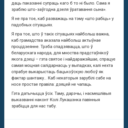
даць паказанні супраць каго б то ні было. Сама я
зраблю што-заўгодна дзеля ўратавання сына».
Я не пра тое, каб разважаць на тэму «што рабіць» у
падобных сітуацыях.
Я пра тое, што ў такіх сітуацыях найбольш важна,
каб грамадства аказала найбольш актыўнае
процідзеяннe. Трэба спадзявацца, што ў
беларускага народа, для мноства прадстаўнікоў
якога дзеці – гэта святое і найдаражэйшае, спрацуе
самая моцная салідарнасць у выпадках, калі нехта
спрабуе выкарыстаць бацькоўскую любоў як
фактар шантажу… Каб некаторыя зарубілі сабе на
носе простае правіла: дзяцей не чапаць.
Гэта датычыцца ўсіх. Таму, дарэчы, і насмешлівыя
выказванні наконт Колі Лукашэнка павінныя
зрабіцца для нас табу.