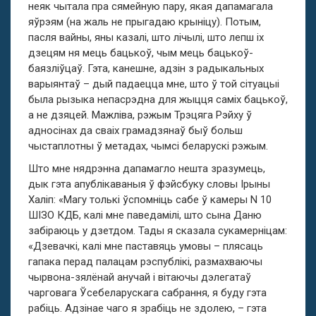
неяк чытала пра сямейную пару, якая дапамагала
яўрэям (на жаль не прыгадаю крыніцу). Потым,
пасля вайны, яны казалі, што лічылі, што лепш іх
дзецям ня мець бацькоў, чым мець бацькоў-
баязліўцаў. Гэта, канешне, адзін з радыкальных
варыянтаў – дый падаецца мне, што ў той сітуацыі
была рызыка непасрэдна для жыцця саміх бацькоў,
а не дзяцей. Мажліва, рэжым Трэцяга Рэйху ў
адносінах да сваіх грамадзянаў быў больш
чыстаплотны ў метадах, чымсі беларускі рэжым.
Што мне нядрэнна дапамагло нешта зразумець,
дык гэта апублікаваныя ў фэйсбуку словы Ірыны
Халіп: «Магу толькі ўспомніць сабе ў камеры N 10
ШІЗО КДБ, калі мне паведамілі, што сына Даню
забіраюць у дзетдом. Тады я сказала сукамерніцам:
«Дзевачкі, калі мне паставяць умовы – плясаць
гапака перад палацам рэспублікі, размахваючы
чырвона-зялёнай анучай і вітаючы дэлегатаў
чарговага Ўсебеларускага сабрання, я буду гэта
рабіць. Адзінае чаго я зрабіць не здолею, – гэта