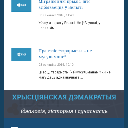
Міграцыйны крызіс: што
адбываецца ў Бельгіі
30 сакавіка 2016, 11:43
Жыву я зараз ў Бельгіі. Не ў Брусэлі, у
невялікім ...
Пра тэзіс “тэрарысты – не
мусульмане”
28 сакавіка 2016, 10:10
Ці ёсць тэрарысты (не)мусульманамі? - Я не
магу даць адназначнага ...