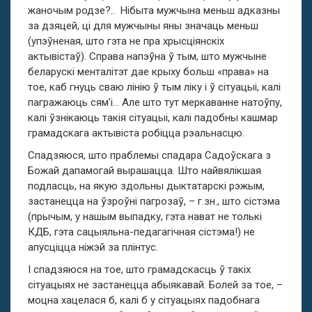
жаночым родзе?.. Нібыта мужчына меньш адказны
за дзяцей, ці для мужчыны яны значаць меньш
(упэўненая, што гэта не пра хрысціянскіх
актывістаў). Справа напэўна ў тым, што мужчыне
беларускі менталітэт дае крыху больш «права» на
тое, каб гнуць сваю лінію ў тым ліку і ў сітуацыі, калі
пагражаюць сям’і… Але што тут меркаванне натоўпу,
калі ўзнікаюць такія сітуацыі, калі падобны кашмар
грамадскага актывіста робіцца рэальнасцю.
Спадзяюся, што праблемы спадара Садоўскага з
Божай дапамогай вырашацца. Што найвялікшая
подласць, на якую здольны дыктатарскі рэжым,
застанецца на ўзроўні пагрозаў, – г.зн., што сістэма
(прычым, у нашым выпадку, гэта нават не толькі
КДБ, гэта сацыяльна-педагагічная сістэма!) не
апусціцца ніжэй за плінтус.
І спадзяюся на тое, што грамадскасць ў такіх
сітуацыях не застанецца абыякавай. Болей за тое, –
моцна хацелася б, калі б у сітуацыях падобнага