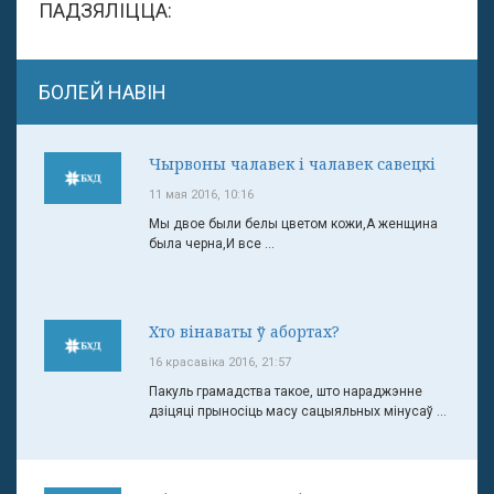
ПАДЗЯЛІЦЦА:
БОЛЕЙ НАВІН
Чырвоны чалавек і чалавек савецкі
11 мая 2016, 10:16
Мы двое были белы цветом кожи,А женщина
была черна,И все ...
Хто вінаваты ў абортах?
16 красавіка 2016, 21:57
Пакуль грамадства такое, што нараджэнне
дзіцяці прыносіць масу сацыяльных мінусаў ...