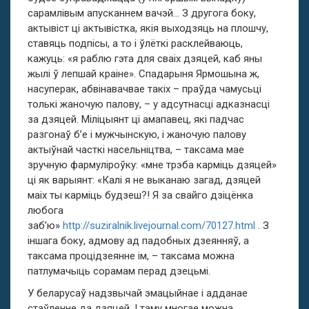
сарамлівым апусканнем вачэй… З другога боку,
актывіст ці актывістка, якія выходзяць на плошчу,
ставяць подпісы, а то і ўлёткі расклейваюць,
кажуць: «я раблю гэта для сваіх дзяцей, каб яны
жылі ў лепшай краіне». Спадарыня Ярмошына ж,
насуперак, абвінавачвае такіх – праўда чамусьці
толькі жаночую палову, – у адсутнасці адказнасці
за дзяцей. Міліцыянт ці амапавец, які падчас
разгонаў б’е і мужчынскую, і жаночую палову
актыўнай часткі насельніцтва, – таксама мае
зручную фармуліроўку: «мне трэба карміць дзяцей»
ці як варыянт: «Калі я не выканаю загад, дзяцей
маіх ты карміць будзеш?! Я за свайго дзіцёнка
любога
заб’ю»
http://suziralnik.livejournal.com/70127.html
. З
іншага боку, адмову ад падобных дзеянняў, а
таксама процідзеянне ім, – таксама можна
патлумачыць сорамам перад дзецьмі.
У беларусаў надзвычай эмацыйнае і адданае
стаўленне да дзяцей. І таму многае можна