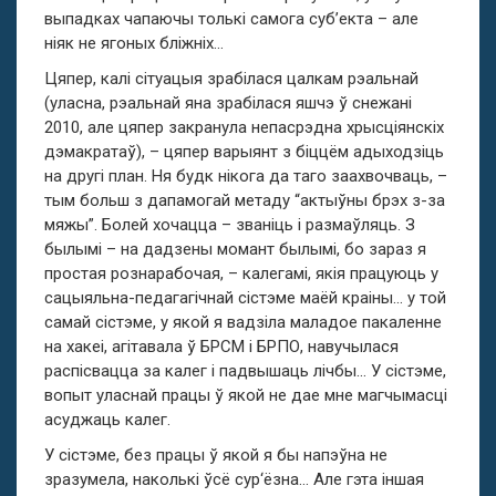
выпадках чапаючы толькі самога суб’екта – але
ніяк не ягоных бліжніх…
Цяпер, калі сітуацыя зрабілася цалкам рэальнай
(уласна, рэальнай яна зрабілася яшчэ ў снежані
2010, але цяпер закранула непасрэдна хрысціянскіх
дэмакратаў), – цяпер варыянт з біццём адыходзіць
на другі план. Ня будк нікога да таго заахвочваць, –
тым больш з дапамогай метаду “актыўны брэх з-за
мяжы”. Болей хочацца – званіць і размаўляць. З
былымі – на дадзены момант былымі, бо зараз я
простая рознарабочая, – калегамі, якія працуюць у
сацыяльна-педагагічнай сістэме маёй краіны… у той
самай сістэме, у якой я вадзіла маладое пакаленне
на хакеі, агітавала ў БРСМ і БРПО, навучылася
распісвацца за калег і падвышаць лічбы… У сістэме,
вопыт уласнай працы ў якой не дае мне магчымасці
асуджаць калег.
У сістэме, без працы ў якой я бы напэўна не
зразумела, наколькі ўсё сур‘ёзна… Але гэта іншая