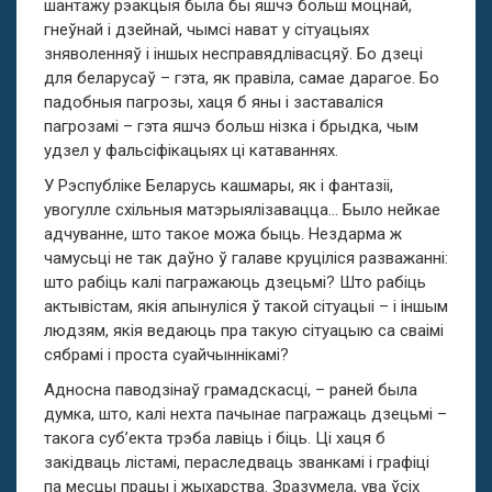
шантажу рэакцыя была бы яшчэ больш моцнай,
гнеўнай і дзейнай, чымсі нават у сітуацыях
зняволенняў і іншых несправядлівасцяў. Бо дзеці
для беларусаў – гэта, як правіла, самае дарагое. Бо
падобныя пагрозы, хаця б яны і заставаліся
пагрозамі – гэта яшчэ больш нізка і брыдка, чым
удзел у фальсіфікацыях ці катаваннях.
У Рэспубліке Беларусь кашмары, як і фантазіі,
увогулле схільныя матэрыялізавацца… Было нейкае
адчуванне, што такое можа быць. Нездарма ж
чамусьці не так даўно ў галаве круціліся разважанні:
што рабіць калі пагражаюць дзецьмі? Што рабіць
актывістам, якія апынуліся ў такой сітуацыі – і іншым
людзям, якія ведаюць пра такую сітуацыю са сваімі
сябрамі і проста суайчыннікамі?
Адносна паводзінаў грамадскасці, – раней была
думка, што, калі нехта пачынае пагражаць дзецьмі –
такога суб’екта трэба лавіць і біць. Ці хаця б
закідваць лістамі, пераследваць званкамі і графіці
па месцы працы і жыхарства. Зразумела, ува ўсіх