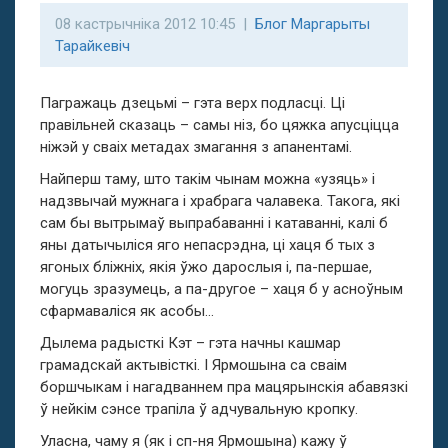
08 кастрычніка 2012 10:45 |
Блог Маргарыты
Тарайкевіч
Пагражаць дзецьмі – гэта верх подласці. Ці
правільней сказаць – самы ніз, бо цяжка апусціцца
ніжэй у сваіх метадах змагання з апанентамі.
Найперш таму, што такім чынам можна «узяць» і
надзвычай мужнага і храбрага чалавека. Такога, які
сам бы вытрымаў выпрабаванні і катаванні, калі б
яны датычыліся яго непасрэдна, ці хаця б тых з
ягоных бліжніх, якія ўжо дарослыя і, па-першае,
могуць зразумець, а па-другое – хаця б у асноўным
сфармаваліся як асобы…
Дылема радысткі Кэт – гэта начны кашмар
грамадскай актывісткі. І Ярмошына са сваім
боршчыкам і нагадваннем пра мацярынскія абавязкі
ў нейкім сэнсе трапіла ў адчувальную кропку.
Уласна, чаму я (як і сп-ня Ярмошына) кажу ў