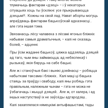
тлумачыць фактарам «дзеці» – і ў некаторых
сітуацыях хоць ты ўсклікні: усе прыкрываюцца
дзецьмі!!.. Кожны на свой лад. Нават аборты могуць
апраўдваць фактарам бацькоўскай адказнасці…
але гэта іншая тэма.
Звязанасць лёсу чалавека з лёсамі ягоных бліжніх
набывае самыя драматычныя, – калі не сказаць
болей, – адценні.
Пры ўсім жаданні бацькоў, цяжка аддзяліць дзяцей
ад таго, чым яны займаюцца; ад небяспекаў і
рызыкаў, якія бяруць на сабе бацькі.
Але ж і станоўчыя бакі і вынікі дзейнасці – робяцца
набыткамі таксама і бліжніх… Калі маці ці бацька
стаяць за праўду і свабоду, калі яны робяць гэта
правільным, належным чынам – гэта не можа не
ўзбагачаць і жыццё дзяцей… Але ж, от халера, і ад
іншых наступстваў іх не заўсёды адгародзіш…
Калі захаплялася нямецкімі антыфашыстамі, тады