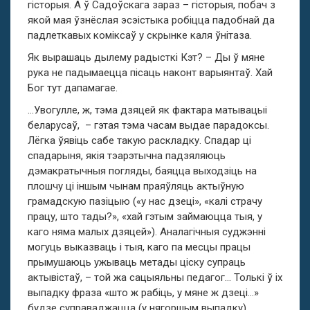
гісторыя. А ў Садоўскага зараз – гісторыя, побач з
якой мая ўзнёслая эсэістыка робіцца падобнай да
падлеткавых коміксаў у скрынке каля ўнітаза.
Як вырашаць дылему радысткі Кэт? – Ды ў мяне
рука не падымаецца пісаць наконт варыянтаў. Хай
Бог тут дапамагае.
…Увогулле, ж, тэма дзяцей як фактара матывацыі
беларусаў, – гэтая тэма часам выдае парадоксы.
Лёгка ўявіць сабе такую раскладку. Спадар ці
спадарыня, якія тэарэтычна падзяляюць
дэмакратычныя погляды, баяцца выходзіць на
плошчу ці іншым чынам праяўляць актыўную
грамадскую пазіцыю («у нас дзеці», «калі страчу
працу, што тады?», «хай гэтым займаюцца тыя, у
каго няма малых дзяцей»). Аналагічныя суджэнні
могуць выказваць і тыя, каго па месцы працы
прымушаюць ужываць метады ціску супраць
актывістаў, – той жа сацыяльны педагог… Толькі ў іх
выпадку фраза «што ж рабіць, у мяне ж дзеці…»
будзе суправаджацца (у нягоршым выпадку)