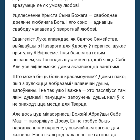
зразумець яе як умову любові.
Уцялесненне Хрыста Сына Божага — свабоднае
дзеянне любячага Бога. I яго сэнс — аднавіць
свабоду чалавека ў зваротнай любові.
Евангеліст Лука апавядае, як Святое Сямейства,
выйшаўшы з Назарэта для ўдзелу ў перапісе, шукае
прытулку ў Віфлееме. I мы бачым за гэтым
апісаннем, як Гасподзь шукае месца, каб явіць Сябе.
Але ўсе віфлеемскія дамы аказваюцца занятымі.
Што можа быць больш красамоўным? Дамы і пакоі,
якія з’яўляюцца вобразамі чалавечай душы,
запоўнены. I не так ужо і важна — хто пасяліўся там,
якімі думкамі і пачуццямі запоўнены душы, калі ў іх
не знаходзіцца месца для Тварца.
Але вось цуд міласэрнасці Божай! Абраўшы Сабе
Маці — пакорлівую Дзеву, Ён не грэбуе быць
народжаным у вярцепе, у звычайным загоне для
жывёлы. Нават калі род чалавечы не гатовы да