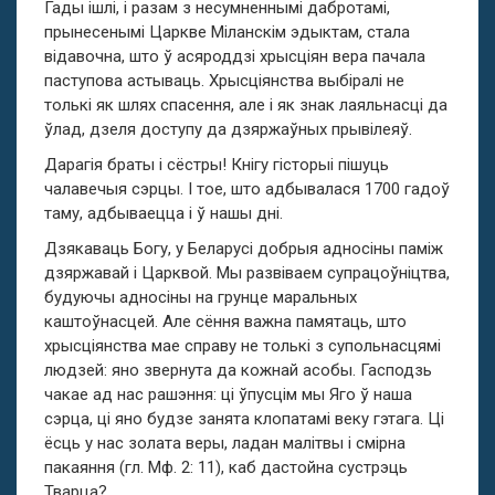
Гады ішлі, і разам з несумненнымі дабротамі,
прынесенымі Царкве Міланскім эдыктам, стала
відавочна, што ў асяроддзі хрысціян вера пачала
паступова астываць. Хрысціянства выбіралі не
толькі як шлях спасення, але і як знак лаяльнасці да
ўлад, дзеля доступу да дзяржаўных прывілеяў.
Дарагія браты і сёстры! Кнігу гісторыі пішуць
чалавечыя сэрцы. I тое, што адбывалася 1700 гадоў
таму, адбываецца і ў нашы дні.
Дзякаваць Богу, у Беларусі добрыя адносіны паміж
дзяржавай і Царквой. Мы развіваем супрацоўніцтва,
будуючы адносіны на грунце маральных
каштоўнасцей. Але сёння важна памятаць, што
хрысціянства мае справу не толькі з супольнасцямі
людзей: яно звернута да кожнай асобы. Гасподзь
чакае ад нас рашэння: ці ўпусцім мы Яго ў наша
сэрца, ці яно будзе занята клопатамі веку гэтага. Ці
ёсць у нас золата веры, ладан малітвы і смірна
пакаяння (гл. Мф. 2: 11), каб дастойна сустрэць
Тварца?