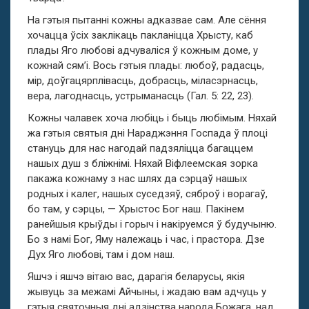
На гэтыя пытанні кожны адказвае сам. Але сёння
хочацца ўсіх заклікаць пакланіцца Хрысту, каб
плады Яго любові адчуваліся ў кожным доме, у
кожнай сям’і. Вось гэтыя плады: любоў, радасць,
мір, доўгацярплівасць, добрасць, міласэрнасць,
вера, лагоднасць, устрыманасць (Гал. 5: 22, 23).
Кожны чалавек хоча любіць і быць любімым. Няхай
жа гэтыя святыя дні Нараджэння Госпада ў плоці
стануць для нас нагодай падзяліцца багаццем
нашых душ з бліжнімі. Няхай Віфлеемская зорка
пакажа кожнаму з нас шлях да сэрцаў нашых
родных і калег, нашых суседзяў, сяброў і ворагаў,
бо там, у сэрцы, — Хрыстос Бог наш. Пакінем
ранейшыя крыўды і горыч і накіруемся ў будучыню.
Бо з намі Бог, Яму належаць і час, і прастора. Дзе
Дух Яго любові, там і дом наш.
Яшчэ і яшчэ вітаю вас, дарагія беларусы, якія
жывуць за межамі Айчыны, і жадаю вам адчуць у
гэтыя святочныя дні адзінства народа Божага, над