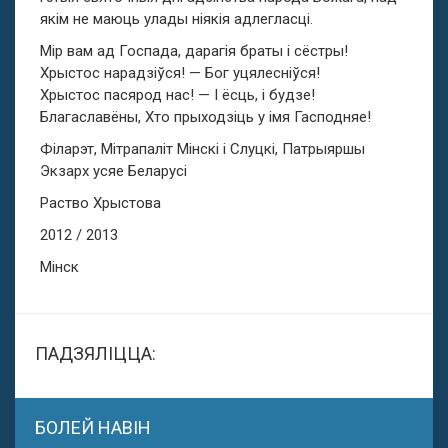
якім не маюць улады ніякія адлегласці.
Мір вам ад Госпада, дарагія браты і сёстры!
Хрыстос нарадзіўся! — Бог уцялесніўся!
Хрыстос пасярод нас! — I ёсць, і будзе!
Благаславёны, Хто прыходзіць у імя Гасподняе!
Філарэт, Мітрапаліт Мінскі і Слуцкі, Патрыяршы
Экзарх усяе Беларусі
Раство Хрыстова
2012 / 2013
Мінск
ПАДЗЯЛІЦЦА:
БОЛЕЙ НАВІН