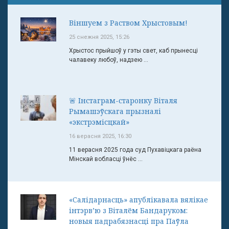
Віншуем з Раством Хрыстовым!
25 снежня 2025, 15:26
Хрыстос прыйшоў у гэты свет, каб прынесці
чалавеку любоў, надзею ...
🚨 Інстаграм-старонку Віталя
Рымашэўскага прызналі
«экстрэмісцкай»
16 верасня 2025, 16:30
11 верасня 2025 года суд Пухавіцкага раёна
Мінскай вобласці ўнёс ...
«Салідарнасць» апублікавала вялікае
інтэрв’ю з Віталём Бандаруком:
новыя падрабязнасці пра Паўла