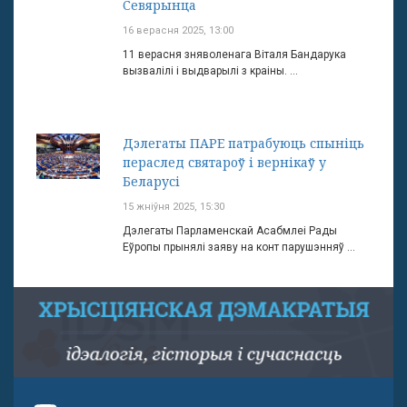
Севярынца
16 верасня 2025, 13:00
11 верасня зняволенага Віталя Бандарука
вызвалілі і выдварылі з краіны. ...
Дэлегаты ПАРЕ патрабуюць спыніць
пераслед святароў і вернікаў у
Беларусі
15 жніўня 2025, 15:30
Дэлегаты Парламенскай Асабмлеі Рады
Еўропы прынялі заяву на конт парушэнняў ...