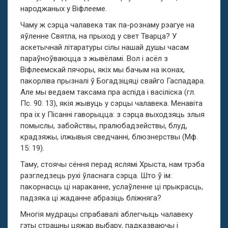
народжаных у Віфлееме.
Чаму ж сэрца чалавека так па-рознаму рэагуе на
яўленне Святла, на прыход у свет Тварца? У
аскетычнай літаратуры сілы нашай душы часам
параўноўваюцца з жывёламі. Вол і асёл з
Віфлеемскай пячоры, якіх мы бачым на іконах,
пакорліва прызналі ў Богадзіцяці свайго Гаспадара.
Але мы ведаем таксама пра аспіда і васіліска (гл.
Пс. 90: 13), якія жывуць у сэрцы чалавека. Менавіта
пра іх у Пісанні гаворыцца: з сэрца выходзяць злыя
помыслы, забойствы, пралюбадзействы, блуд,
крадзяжы, ілжывыя сведчанні, блюзнерствы (Мф.
15: 19).
Таму, стоячы сёння перад яслямі Хрыста, нам трэба
разгледзець рухі ўласнага сэрца. Што ў ім:
пакорнасць ці нараканне, услаўленне ці прыкрасць,
падзяка ці жаданне абразіць бліжняга?
Многія мудрацы спрабавалі аблегчыць чалавеку
гэты страшны цяжар выбару, падказваючы і