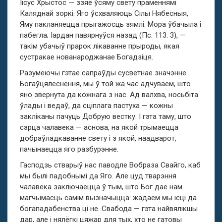
Іісус Хрыстос — ззяе ўсяму свету праменнямі
Каляднай зоркі. Яго ўсхваляюць Сілы Нябесныя,
Яму пакланяецца прыгажосць зямлі. Мора ўбачыла і
пабегла; Іардан павярнуўся назад (Пс. 113: 3), —
такім убачыў прарок лікаванне прыроды, якая
сустракае нованароджанае Богадзіця.
Разумеючы гэтае сапраўды сусветнае значэнне
Богаўцялеснення, мы ў той жа час адчуваем, што
яно звернута да кожнага з нас. Ад валхва, носьбіта
ўлады і ведаў, да сціплага пастуха — кожны
закліканы пачуць Добрую вестку. I гэта таму, што
сэрца чалавека — аснова, на якой трымаецца
добраўладкаванне свету і з якой, наадварот,
пачынаецца яго разбурэнне.
Гасподзь стварыў нас паводле Вобраза Свайго, каб
мы былі падобнымі да Яго. Але цуд тварэння
чалавека заключаецца ў тым, што Бог дае нам
магчымасць самім вызначыцца: жадаем мы ісці да
богападабенства ці не. Свабода — гэта найвялікшы
дар, але і нялёгкі цяжар для тых, хто не гатовы