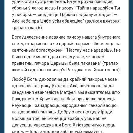
ўрачыстай сустрэчы Бога, Ён усё роўна прыйдзе,
убраны ў лагоднасць і пакору! “Тайна нарадзіўся Ты
ў пячоры, — сведчыць Царква і адразу ж дадае: —
Але неба пра Цябе ўсім абвясціла” (вялікая вячэрня,
трапар, глас 6).
Богаўцялесненне асвячае пячору нашага ўнутранага
свету, ствараючы з яе царскія хорамы. Як пяецца на
святочным богаслужэнні: “Настаў час нарадзіць, і не
было нідзе месца для начлегу; але, як хорам
прыветны, пячора Царыцы была паказана” (трапар
шостай гадзіны навячэр’я Ражджаства Хрыстовага).
Любоў Бога, даходзячы да крайняй пакоры, чакае
ад чалавека кроку ў адказ. Але, звяртаючыся да
сведчання евангеліста Матфея, мы высвятляем, што
Ражджаство Хрыстова не ўсім прынесла радасць.
Рэўнасць і зайздрасць, народжаныя ганарлівасцю,
не дазволілі прыняць Добрую вестку цару Іраду.
Больш за тое, ён імкнецца зрабіць усё, каб не
дапусціць уваходжання Бога ў гістарычную плоць
свету, — Ірад загадвае забіць усіх немаўлят,