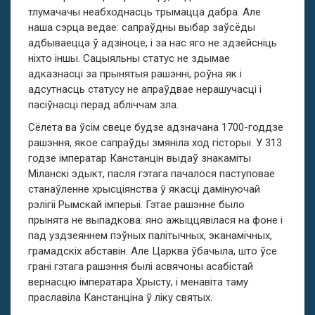
тлумачачы неабходнасць трымацца дабра. Але
наша сэрца ведае: сапраўдны выбар заўсёды
адбываецца ў адзіноце, і за нас яго не здзейсніць
ніхто іншы. Сацыяльны статус не здымае
адказнасці за прынятыя рашэнні, роўна як і
адсутнасць статусу не апраўдвае нерашучасці і
пасіўнасці перад абліччам зла.
Сёлета ва ўсім свеце будзе адзначана 1700-годдзе
рашэння, якое сапраўды змяніла ход гісторыі. У 313
годзе імператар Канстанцін выдаў знакаміты
Міланскі эдыкт, пасля гэтага пачалося паступовае
станаўленне хрысціянства ў якасці дамінуючай
рэлігіі Рымскай імперыі. Гэтае рашэнне было
прынята не выпадкова: яно ажыццявілася на фоне і
пад уздзеяннем пэўных палітычных, эканамічных,
грамадскіх абставін. Але Царква ўбачыла, што ўсе
грані гэтага рашэння былі асвячоны асабістай
вернасцю імператара Хрысту, і менавіта таму
праславіла Канстанціна ў ліку святых.