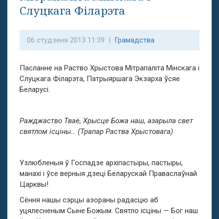
Слуцкага Філарэта
06 студзеня 2013 11:39 |
Грамадства
Пасланне на Раство Хрыстова Мітрапаліта Мінскага і
Слуцкага Філарэта, Патрыяршага Экзарха ўсяе
Беларусі.
Ражджаство Тваё, Хрысце Божа наш, азарыла свет
святлом ісціны… (Трапар Раства Хрыстовага)
Узлюбленыя ў Госпадзе архіпастыры, пастыры,
манахі і ўсе верныя дзеці Беларускай Праваслаўнай
Царквы!
Cёння нашы сэрцы азораны радасцю аб
уцялесненым Сыне Божым. Святло ісціны — Бог наш