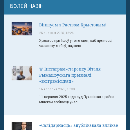
БОЛЕЙ НАВІН
Віншуем з Раством Хрыстовым!
25 снежня 2025, 15:26
Хрыстос прыйшоў у гэты свет, каб прынесці
чалавеку любоў, надзею ...
🚨 Інстаграм-старонку Віталя
Рымашэўскага прызналі
«экстрэмісцкай»
16 верасня 2025, 16:30
11 верасня 2025 года суд Пухавіцкага раёна
Мінскай вобласці ўнёс ...
«Салідарнасць» апублікавала вялікае