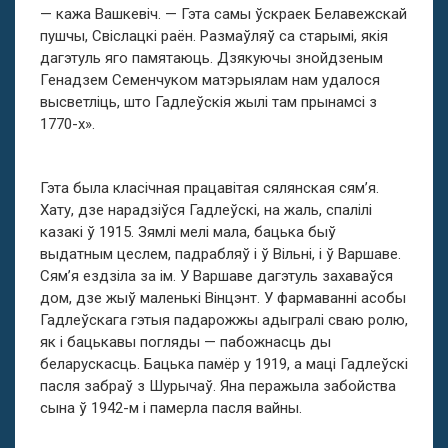
— кажа Вашкевіч. — Гэта самы ўскраек Белавежскай
пушчы, Свіслацкі раён. Размаўляў са старымі, якія
дагэтуль яго памятаюць. Дзякуючы знойдзеным
Генадзем Семенчуком матэрыялам нам удалося
высветліць, што Гадлеўскія жылі там прынамсі з
1770-х».
Гэта была класічная працавітая сялянская сям’я.
Хату, дзе нарадзіўся Гадлеўскі, на жаль, спалілі
казакі ў 1915. Зямлі мелі мала, бацька быў
выдатным цеслем, падрабляў і ў Вільні, і ў Варшаве.
Сям’я ездзіла за ім. У Варшаве дагэтуль захаваўся
дом, дзе жыў маленькі Вінцэнт. У фармаванні асобы
Гадлеўскага гэтыя падарожжы адыгралі сваю ролю,
як і бацькавы погляды — пабожнасць ды
беларускасць. Бацька памёр у 1919, а маці Гадлеўскі
пасля забраў з Шурычаў. Яна перажыла забойства
сына ў 1942-м і памерла пасля вайны.