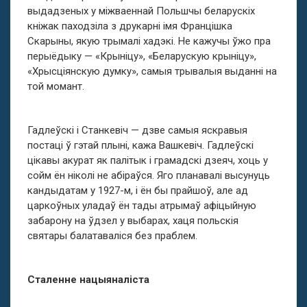
выдадзеных у міжваеннай Польшчы беларускіх
кніжак паходзіла з друкарні імя Францішка
Скарыны, якую трымалі хадэкі. Не кажучы ўжо пра
перыёдыку — «Крыніцу», «Беларускую крыніцу»,
«Хрысціянскую думку», самыя трывалыя выданні на
той момант.
Гадлеўскі і Станкевіч — дзве самыя яскравыя
постаці ў гэтай плыні, кажа Вашкевіч. Гадлеўскі
цікавы акурат як палітык і грамадскі дзеяч, хоць у
сойм ён ніколі не абіраўся. Яго планавалі высунуць
кандыдатам у 1927-м, і ён бы прайшоў, але ад
царкоўных уладаў ён тады атрымаў афіцыйную
забарону на ўдзел у выбарах, хаця польскія
святары балатаваліся без праблем.
Сталенне нацыяналіста