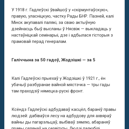
У 1918 г. Гадлеўскі ўвайшоў у «скірмунтаўскую»,
правую, уласніцкую, частку Рады БНР. Пазней, калі
Мінск акупавалі палякі, за сваю актыўную
дзейнасць быў высланы ў Нясвіж — выкладаць у
настаўніцкай семінарыі, дзе і адбылася гісторыя з
прамовай перад генералам.
Галіччына за 50 гадоў, Жодзішкі — за 5
Калі Гадлеўскі прыехаў у Жодзішкі ў 1921 г., ён
убачыў разбуранае вайной мястэчка — тры гады
там праходзіў нямецка-рускі фронт.
Ксёндз Гадлеўскі адбудаваў касцёл, бараніў правы
людзей: дабіваўся лесу на адбудову для ахвяраў
вайны ды пагарэльцаў, выбіваў зямлю, абараняў
правы сялянаў на сервітуты. Людзі палюбілі