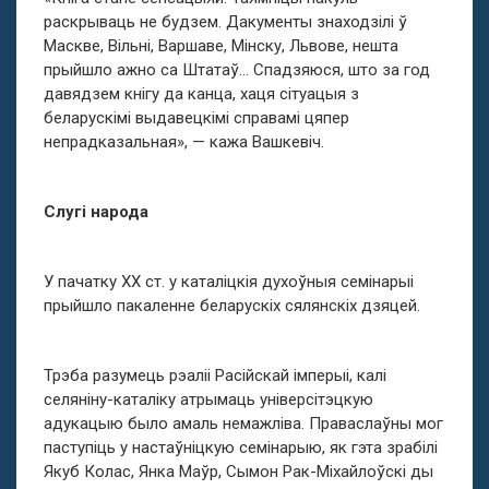
раскрываць не будзем. Дакументы знаходзілі ў
Маскве, Вільні, Варшаве, Мінску, Львове, нешта
прыйшло ажно са Штатаў… Спадзяюся, што за год
давядзем кнігу да канца, хаця сітуацыя з
беларускімі выдавецкімі справамі цяпер
непрадказальная», — кажа Вашкевіч.
Слугі народа
У пачатку ХХ ст. у каталіцкія духоўныя семінарыі
прыйшло пакаленне беларускіх сялянскіх дзяцей.
Трэба разумець рэаліі Расійскай імперыі, калі
селяніну-каталіку атрымаць універсітэцкую
адукацыю было амаль немажліва. Праваслаўны мог
паступіць у настаўніцкую семінарыю, як гэта зрабілі
Якуб Колас, Янка Маўр, Сымон Рак-Міхайлоўскі ды