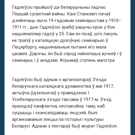
Гадлеўскі прыйшоў да беларушчыны падчас
Першай сусветнай вайны. Калі Станкевіч пачаў
дзейнічаць яшчэ 19-гадовым семінарыстам у 1910–
1911 гг., дык Гадлеўскі зрабіў рашучы крок у бок
нацыяналізму гадоў у 25. Сам ён пісаў, што пакуль
не трапіў у каталіцкую духоўную семінарыю ў
Пецярбургу, нацыянальныя пытанні яго мала
цікавілі. Дарэчы, ён быў сярод найлепшых вучняў і ў
семінарыі, і ў акадэміі. Атрымаў ступень магістра.
Гадлеўскі быў адным з арганізатараў З’езда
беларускага каталіцкага духавенства ў маі 1917,
актыўна ўдзельнічаў у правядзенні І
Усебеларускага з’езда таксама ў 1917-м. З’езд
праходзіў канфліктна, неспакойна, таму, каб
суцішыць і скансалідаваць людзей, былі
арганізаваныя лекцыі па гісторыі і культуры
Беларусі. Адным з лектараў быў акурат Гадлеўскі.