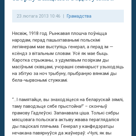
23 лютага 2013 10:46 |
Грамадства
Нясвіж, 1918 год. Рынкавая плошча поўніцца
народам, перад пашыхтаванымі польскімі
легіянерамі мае выступіць генерал, а перад ім —
ксёндз з вітальным словам. Усё як мае быць.
Каротка стрыжаны, з удумлівым позіркам ды
масіўнымі сківіцамі, учорашні семінарыст узыходзіць
на збітую за ноч трыбуну, прыбраную вянкамі ды
бела-чырвонымі стужкамі.
“…І памятайце, вы знаходзіцеся на беларускай зямлі,
таму паводзьце сябе прыстойна!” – скончыў
прамову Гадлеўскі. Запанавала ціша. Толькі сябры
мясцовага польскага актыву жвава пераглядаліся
ды паціскалі плячыма. Генерал у канфедэратцы
нечакана павярнуўся да жаўнераў: «Чулі, як вы