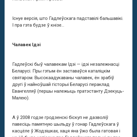
Існуе версія, што Гадлеўскага падставілі бальшавікі.
І пра гэта будзе ў кнізе…
Чалавек Ідэі
Гадлеўскі быў чалавекам Ідэі — ідэі незалежнасці
Беларусі. Пры гэтым ён заставаўся каталіцкім
святаром. Высокаадукаваны чалавек, ён зрабіў
другі ў найноўшай гісторыі Беларусі пераклад
Евангелляў (першы належыць пратэстанту Дзекуць-
Малею).
А ў 2008 годзе гродзенскі біскуп не дазволіў
павесіць памятную шыльду ў гонар Гадлеўскага ў
касцёле ў Жодзішках, хаця яна ўжо была гатовая і