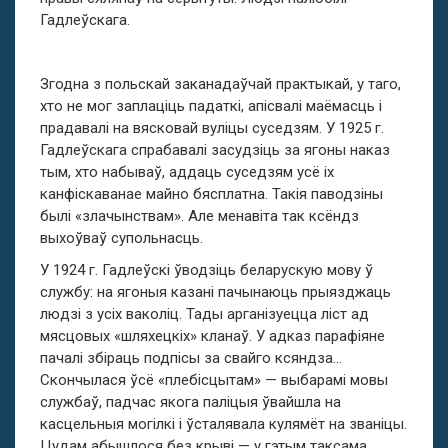
Гадлеўскага.
Згодна з польскай заканадаўчай практыкай, у таго,
хто не мог заплаціць падаткі, апісвалі маёмасць і
прадавалі на вясковай вуліцы суседзям. У 1925 г.
Гадлеўскага спрабавалі засудзіць за ягоны наказ
тым, хто набываў, аддаць суседзям усё іх
канфіскаванае майно бясплатна. Такія паводзіны
былі «злачынствам». Але менавіта так ксёндз
выхоўваў супольнасць.
У 1924 г. Гадлеўскі ўводзіць беларускую мову ў
службу: на ягоныя казані пачынаюць прыязджаць
людзі з усіх ваколіц. Тады арганізуецца ліст ад
мясцовых «шляхецкіх» кланаў. У адказ парафіяне
пачалі збіраць подпісы за свайго ксяндза…
Скончылася ўсё «плебісцытам» — выбарамі мовы
службаў, падчас якога паліцыя ўвайшла на
касцельныя могілкі і ўсталявала кулямёт на званіцы.
Цудам абышлося без крыві — у гэтым таксама