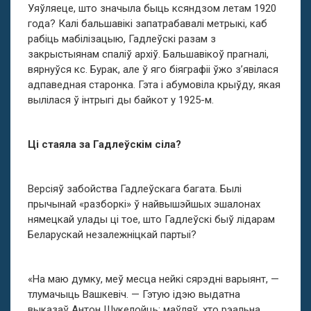
Уяўляеце, што значыла быць ксяндзом летам 1920
года? Калі бальшавікі запатрабавалі метрыкі, каб
рабіць мабілізацыю, Гадлеўскі разам з
закрыстыянам спаліў архіў. Бальшавікоў прагналі,
вярнуўся кс. Бурак, але ў яго біяграфіі ўжо з’явілася
адпаведная старонка. Гэта і абумовіла крыўду, якая
вылілася ў інтрыгі ды байкот у 1925-м.
Ці стаяла за Гадлеўскім сіла?
Версіяў забойства Гадлеўскага багата. Былі
прычынай «разборкі» ў найвышэйшых эшалонах
нямецкай улады ці тое, што Гадлеўскі быў лідарам
Беларускай незалежніцкай партыі?
«На маю думку, меў месца нейкі сярэдні варыянт, —
тлумачыць Вашкевіч. — Гэтую ідэю выдатна
выказаў Антон Шукелойць: маўляў, хто рэальна