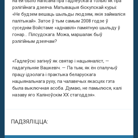
на ёй было напісана пра Гадлеўскага толькі як пра
рэлігійнага дзеяча. Матывацыя біскупскай курыі:
«Не будзем вешаць шыльды людзям, якія займаліся
палітыкай». Затое ў тым самым 2008 годзе ў
суседнім Войстаме «аднавілі» памятную шыльду ў
гонар… Пілсудскага. Можа, маршалак быў
рэлігійным дзеячам?
«Гадлеўскі загінуў як святар і нацыяналіст, —
падагульняе Вашкевіч. — Па тым, як ён спалучыў
працу ідэолага і практыка беларускага
нацыянальнага руху, па чалавечых якасцях гэта
была выключная асоба. Думаю, не памылюся, калі
назаву яго Каліноўскім ХХ стагоддзя».
ПАДЗЯЛІЦЦА: