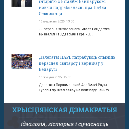
інтэрв’ю з Віталём Бандаруком:
новыя падрабязнасці пра Паўла
Севярынца
16 верасня 2025, 13:00
11 верасня зняволенага Віталя Бандарука
вызвалілі і выдварылі з краіны. ...
Дэлегаты ПАРЕ патрабуюць спыніць
пераслед святароў і вернікаў у
Беларусі
15 жніўня 2025, 15:30
Дэлегаты Парламенскай Асабмлеі Рады
Еўропы прынялі заяву на конт парушэнняў ...