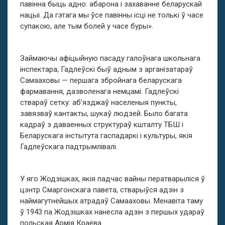
павінна быць адно: абарона і захаванне беларускай
нацыі. Да гэтага мы ўсе павінны ісці не толькі ў часе
супакою, але тым болей у часе буры».
Займаючы афіцыйную пасаду галоўнага школьнага
інспектара, Гадлеўскі быў адным з арганізатараў
Самааховы — першага збройнага беларускага
фармавання, дазволенага немцамі. Гадлеўскі
ствараў сетку: аб’язджаў населеныя пункты,
завязваў кантакты, шукаў людзей. Было багата
кадраў з даваенных структураў кшталту ТБШ і
Беларускага інстытута гаспадаркі і культуры, якія
Гадлеўскага падтрымлівалі.
У яго Жодзішках, якія падчас вайны ператварыліся ў
цэнтр Смаргонскага павета, стварыўся адзін з
наймагутнейшых атрадаў Самааховы. Менавіта таму
ў 1943 па Жодзішках нанесла адзін з першых удараў
польская Армія Краёва.