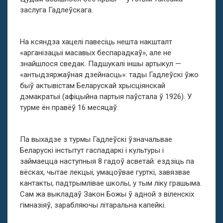
заслуга Гадлеўскага.
На ксяндза хацелі павесіць нешта накшталт
«арганізацыі масавых беспарадкаў», але не
знайшлося сведак. Падшукалі іншы артыкул —
«антыдзяржаўная дзейнасць»: тады Гадлеўскі ўжо
быў актывістам Беларускай хрысціянскай
дэмакратыі (афіцыйна партыя паўстала ў 1926). У
турме ён правёў 16 месяцаў.
Па выхадзе з турмы Гадлеўскі ўзначальвае
Беларускі інстытут гаспадаркі і культуры і
займаецца наступныя 8 гадоў асветай: ездзіць па
вёсках, чытае лекцыі, умацоўвае гурткі, завязвае
кантакты, падтрымлівае школы, у тым ліку грашыма.
Сам жа выкладаў Закон Божы ў адной з віленскіх
гімназіяў, зарабляючы літаральна капейкі.