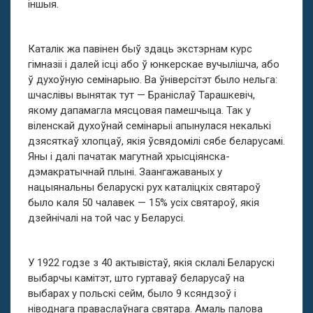
іншыя.
Каталік жа павінен быў здаць экстэрнам курс
гімназіі і далей ісці або ў юнкерскае вучылішча, або
ў духоўную семінарыю. Ва ўніверсітэт было нельга:
шчаслівы вынятак тут — Браніслаў Тарашкевіч,
якому дапамагла мясцовая памешчыца. Так у
віленскай духоўнай семінарыі апынулася некалькі
дзясяткаў хлопцаў, якія ўсвядомілі сябе беларусамі.
Яны і далі пачатак магутнай хрысціянска-
дэмакратычнай плыні. Заангажаваных у
нацыянальны беларускі рух каталіцкіх святароў
было каля 50 чалавек — 15% усіх святароў, якія
дзейнічалі на той час у Беларусі.
У 1922 годзе з 40 актывістаў, якія склалі Беларускі
выбарчы камітэт, што гуртаваў беларусаў на
выбарах у польскі сейм, было 9 ксяндзоў і
ніводнага праваслаўнага святара. Амаль палова