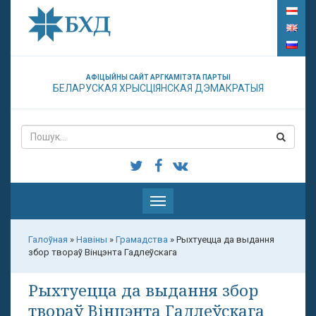
АФІЦЫЙНЫ САЙТ АРГКАМІТЭТА ПАРТЫІ
БЕЛАРУСКАЯ ХРЫСЦІЯНСКАЯ ДЭМАКРАТЫЯ
Паказаць
меню
Галоўная
»
Навіны
»
Грамадства
»
Рыхтуецца да выдання
збор твораў Вінцэнта Гадлеўскага
Рыхтуецца да выдання збор
твораў Вінцэнта Гадлеўскага