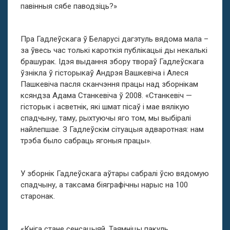
павінныя сябе паводзіць?»
Пра Гадлеўскага ў Беларусі дагэтуль вядома мала –
за ўвесь час толькі кароткія публікацыі ды некалькі
брашурак. Ідэя выдання збору твораў Гадлеўскага
ўзнікла ў гісторыкаў Андрэя Вашкевіча і Алеся
Пашкевіча пасля сканчэння працы над зборнікам
ксяндза Адама Станкевіча ў 2008. «Станкевіч —
гісторык і асветнік, які шмат пісаў і мае вялікую
спадчыну, таму, рыхтуючы яго том, мы выбіралі
найлепшае. З Гадлеўскім сітуацыя адваротная: нам
трэба было сабраць ягоныя працы».
У зборнік Гадлеўскага аўтары сабралі ўсю вядомую
спадчыну, а таксама біяграфічны нарыс на 100
старонак.
«Кніга стане сенсацыяй. Таямніцы пакуль