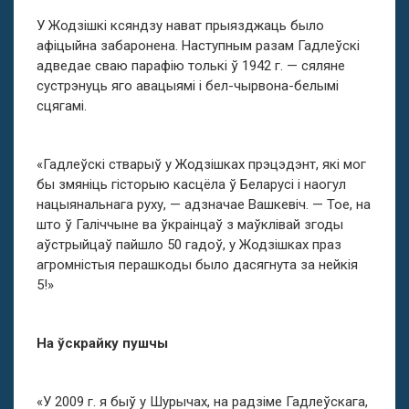
У Жодзішкі ксяндзу нават прыязджаць было
афіцыйна забаронена. Наступным разам Гадлеўскі
адведае сваю парафію толькі ў 1942 г. — сяляне
сустрэнуць яго авацыямі і бел-чырвона-белымі
сцягамі.
«Гадлеўскі стварыў у Жодзішках прэцэдэнт, які мог
бы змяніць гісторыю касцёла ў Беларусі і наогул
нацыянальнага руху, — адзначае Вашкевіч. — Тое, на
што ў Галіччыне ва ўкраінцаў з маўклівай згоды
аўстрыйцаў пайшло 50 гадоў, у Жодзішках праз
агромністыя перашкоды было дасягнута за нейкія
5!»
На ўскрайку пушчы
«У 2009 г. я быў у Шурычах, на радзіме Гадлеўскага,