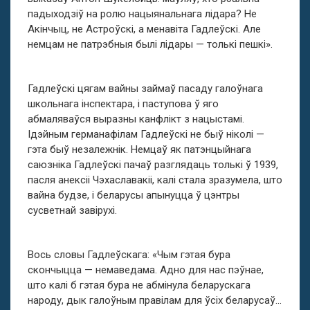
падыходзіў на ролю нацыянальнага лідара? Не
Акінчыц, не Астроўскі, а менавіта Гадлеўскі. Але
немцам не патрэбныя былі лідары — толькі пешкі».
Гадлеўскі цягам вайны займаў пасаду галоўнага
школьнага інспектара, і паступова ў яго
абмаляваўся выразны канфлікт з нацыстамі.
Ідэйным германафілам Гадлеўскі не быў ніколі —
гэта быў незалежнік. Немцаў як патэнцыйнага
саюзніка Гадлеўскі пачаў разглядаць толькі ў 1939,
пасля анексіі Чэхаславакіі, калі стала зразумела, што
вайна будзе, і беларусы апынуцца ў цэнтры
сусветнай завірухі.
Вось словы Гадлеўскага: «Чым гэтая бура
скончыцца — немаведама. Адно для нас пэўнае,
што калі б гэтая бура не абмінула беларускага
народу, дык галоўным правілам для ўсіх беларусаў…