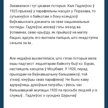
Захавалася і тут цікавая гісторыя. Калі Гадлеўскі ў
1925 прыехаў у парафіяльны касцёл у Поразава, то
сутыкнуўся з байкотам з боку ксяндзоў
Ваўкавыскага дэканата за свае нацыянальныя
погляды. Гадлеўскі апісваў гэты эпізод ва
ўспамінах, сваю крыўду, як прыйшоў на магілу
бацькі, адкуль яго выгнала паліцыя, што неадступна
сачыла за ім…
Але нядаўна высветлілася, што гэтая гісторыя мела
іншы падтэкст: ініцыятарам байкоту быў кс. Бурак,
настаяцель касцёла ў Мсцібаве. У 1920, перад
прыходам на Ваўкавышчыну бальшавікоў, той
з’ехаў, кінуўшы сваіх парафіянаў. Не было каму
адпраўляць духоўныя патрэбы, і ўвесь час
бальшавіцкай акупацыі 1920 па просьбе людзей у іх
служыў… Гадлеўскі з суседніх Шурычаў.