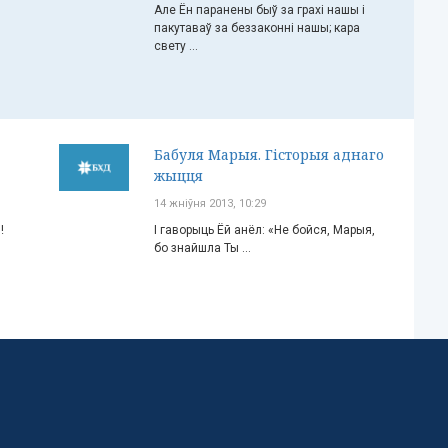
Але Ён паранены быў за грахі нашы і
пакутаваў за беззаконні нашы; кара
свету ...
Бабуля Марыя. Гісторыя аднаго
жыцця
14 жніўня 2013, 10:29
!
І гаворыць Ёй анёл: «Не бойся, Марыя,
бо знайшла Ты ...