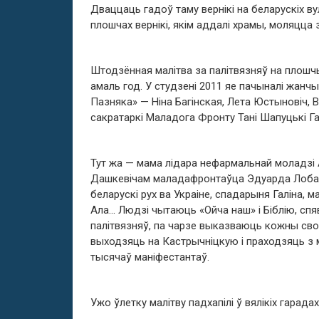
Дваццаць гадоў таму вернікі на беларускіх ву
плошчах вернікі, якім аддалі храмы, моляцца 
Штодзённая малітва за палітвязняў на плошч
амаль год. У студзені 2011 яе пачыналі жанч
Пазняка» — Ніна Багінская, Лета Юстыновіч, 
сакратаркі Маладога Фронту Тані Шапуцькі Г
Тут жа — мама лідара нефармальнай моладзі 
Дашкевічам маладафронтаўца Эдуарда Лобава
беларускі рух ва Украіне, спадарыня Галіна, 
Ала… Людзі чытаюць «Ойча наш» і Біблію, с
палітвязняў, па чарзе выказваюць кожны сво
выходзяць на Кастрычніцкую і праходзяць з ма
тысячаў маніфестантаў.
Ужо ўлетку малітву падхапілі ў вялікіх гарадах