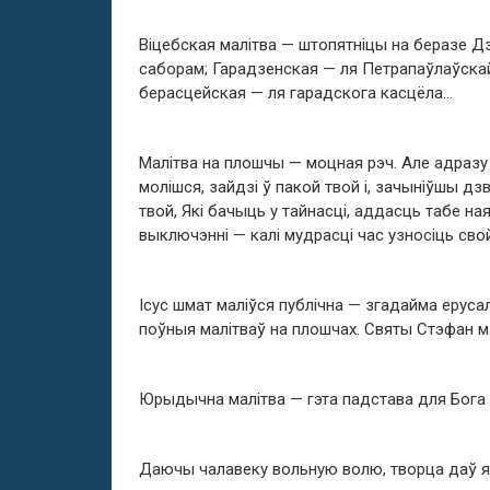
Віцебская малітва — штопятніцы на беразе Д
саборам; Гарадзенская — ля Петрапаўлаўскай
берасцейская — ля гарадскога касцёла…
Малітва на плошчы — моцная рэч. Але адразу ў
молішся, зайдзі ў пакой твой і, зачыніўшы дзв
твой, Які бачыць у тайнасці, аддасць табе наяв
выключэнні — калі мудрасці час узносіць сво
Ісус шмат маліўся публічна — згадайма ерусалі
поўныя малітваў на плошчах. Святы Стэфан ма
Юрыдычна малітва — гэта падстава для Бога
Даючы чалавеку вольную волю, творца даў ям