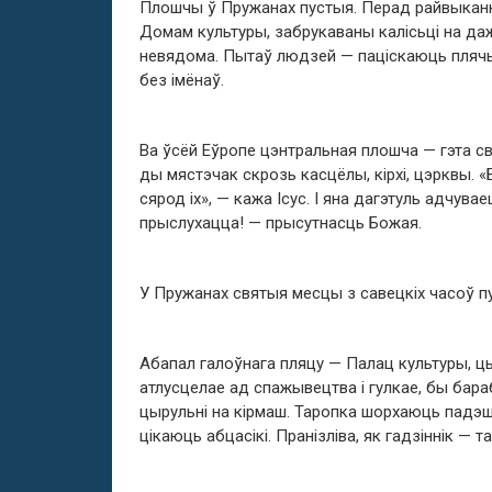
Плошчы ў Пружанах пустыя. Перад райвыканк
Домам культуры, забрукаваны калісьці на да
невядома. Пытаў людзей — паціскаюць плячы
без імёнаў.
Ва ўсёй Еўропе цэнтральная плошча — гэта св
ды мястэчак скрозь касцёлы, кірхі, цэрквы. «Б
сярод іх», — кажа Ісус. І яна дагэтуль адчува
прыслухацца! — прысутнасць Божая.
У Пружанах святыя месцы з савецкіх часоў п
Абапал галоўнага пляцу — Палац культуры, цы
атлусцелае ад спажывецтва і гулкае, бы бараб
цырульні на кірмаш. Таропка шорхаюць падэшв
цікаюць абцасікі. Пранізліва, як гадзіннік — 