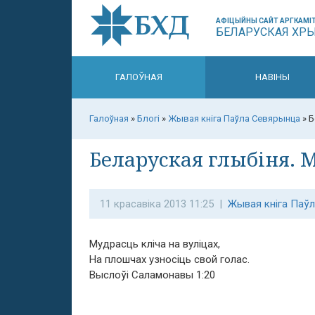
АФІЦЫЙНЫ САЙТ АРГКАМІТ
БЕЛАРУСКАЯ ХР
ГАЛОЎНАЯ
НАВІНЫ
Галоўная
»
Блогі
»
Жывая кніга Паўла Севярынца
»
Б
Беларуская глыбіня. 
11 красавіка 2013 11:25 |
Жывая кніга Паў
Мудрасць кліча на вуліцах,
На плошчах узносіць свой голас.
Выслоўі Саламонавы 1:20