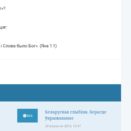
т»?
цяг:
і Слова было Бог». (Яна 1:1)
Беларуская глыбіня. Берасце
ўкрыжаванае
20 верасня 2013, 10:47