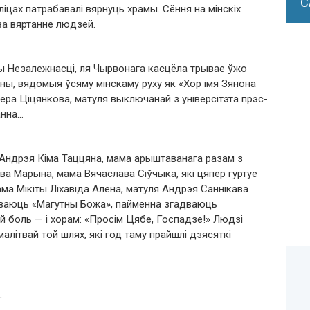
С
ліцах патрабавалі вярнуць храмы. Сёння на мінскіх
за вяртанне людзей.
ы Незалежнасці, ля Чырвонага касцёла трывае ўжо
ыны, вядомыя ўсяму мінскаму руху як «Хор імя Зянона
Вера Ціцянкова, матуля выключанай з універсітэта прэс-
анна…
Андрэя Кіма Таццяна, мама арыштаванага разам з
 Марына, мама Вячаслава Сіўчыка, які цяпер гуртуе
мама Мікіты Ліхавіда Алена, матуля Андрэя Саннікава
пяваюць «Магутны Божа», пайменна згадваюць
й боль — і хорам: «Просім Цябе, Госпадзе!» Людзі
літвай той шлях, які год таму прайшлі дзясяткі
.