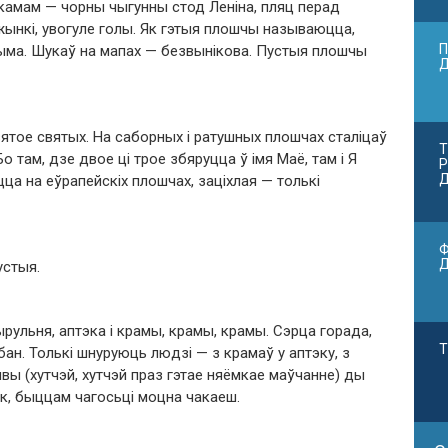
амам — чорны чыгунны стод Леніна, пляц перад
жынкі, увогуле голы. Як гэтыя плошчы называюцца,
П
ма. Шукаў на мапах — безвынікова. Пустыя плошчы
ятое святых. На саборных і ратушных плошчах сталіцаў
Т
о там, дзе двое ці трое збяруцца ў імя Маё, там і Я
Р
Д
ецца на еўрапейскіх плошчах, заціхлая — толькі
Ф
устыя.
рульня, аптэка і крамы, крамы, крамы. Сэрца горада,
Т
ан. Толькі шнуруюць людзі — з крамаў у аптэку, з
ы (хутчэй, хутчэй праз гэтае няёмкае маўчанне) ды
так, быццам чагосьці моцна чакаеш.