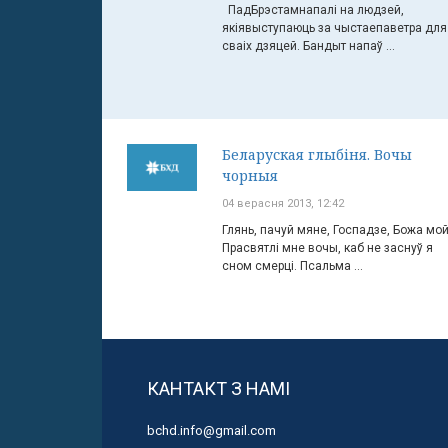
ПадБрэстамнапалі на людзей,
якіявыступаюць за чыстаепаветра для
сваіх дзяцей. Бандыт напаў ...
Беларуская глыбіня. Вочы
чорныя
04 верасня 2013, 12:42
Глянь, пачуй мяне, Госпадзе, Божа мой
Прасвятлі мне вочы, каб не заснуў я
сном смерці. Псальма ...
КАНТАКТ З НАМІ
bchd.info@gmail.com