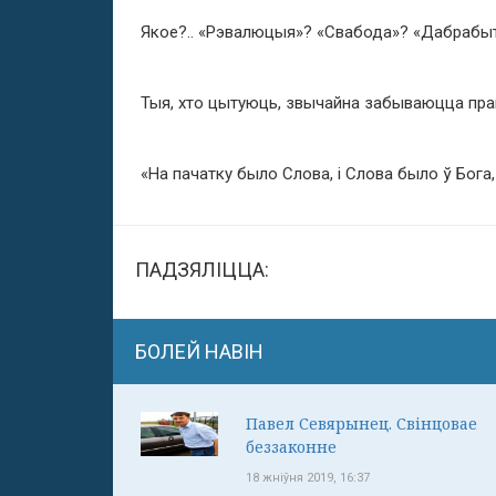
Якое?.. «Рэвалюцыя»? «Свабода»? «Дабрабы
Тыя, хто цытуюць, звычайна забываюцца пра
«На пачатку было Слова, і Слова было ў Бога, 
ПАДЗЯЛІЦЦА:
БОЛЕЙ НАВІН
Павел Севярынец. Свінцовае
беззаконне
18 жніўня 2019, 16:37