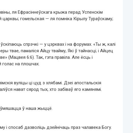
звіны, ля Ефрасіннеўскага крыжа перад Успенскім
 царквы; гомельская — ля помніка Кірылу Тураўскаму;
скіпаюць спрэчкі — у цэрквах і на форумах. «Ты ж, калі
еры твае, памаліся Айцу твайму, Які ў тайнасці; і Айцец
е» (Мацвея 6:6). Так, гэта правіла. Але ёсць і
й голас на плошчах.
мскія вуліцы ці цуд з хлябамі. Дзеі апостальскія
ліўся нават сярод тых, хто забіваў яго камянямі.
 ўмяшацца ў наша жыццё.
у і спосаб дазволіць дзейнічаць праз чалавека Богу.