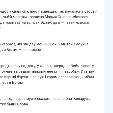
оў у сваю спальню памаліцца. Так пачалася гісторыя
ст., чыёй малітвы каралева Марыя Сцюарт «баялася
д да малітваў на вуліцах Эдынбурга — і евангельская
.
 хворага, які зведаў моцны шок. Калі той змоўкне —
ь з Богам — ён памірае.
роджана, у падлогу, у далоні, «перад сабой». Нават у
 поўная, за рэдкімі выключэннямі — паасобку. У гэтым
 вернікі бяруцца за рукі і хорам пералічваюць імёны
ў перад Богам.
на год, зараз мусім сказаць сваё слова. Беларусь
атку было Слова…