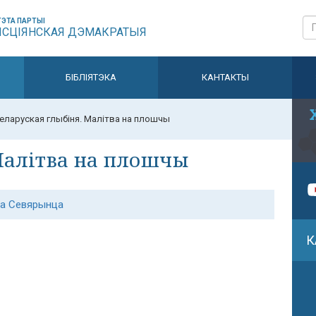
ЭТА ПАРТЫІ
ЫСЦІЯНСКАЯ ДЭМАКРАТЫЯ
БІБЛІЯТЭКА
КАНТАКТЫ
еларуская глыбіня. Малітва на плошчы
Малітва на плошчы
ла Севярынца
К