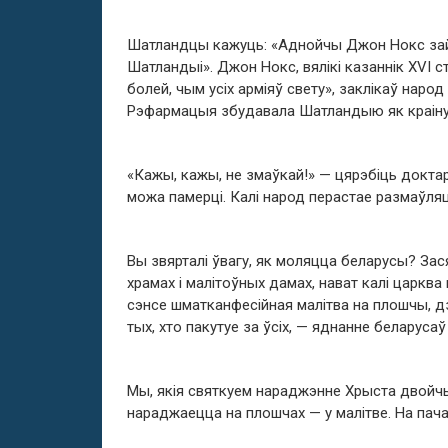
Шатландцы кажуць: «Аднойчы Джон Нокс зайш
Шатландыі». Джон Нокс, вялікі казаннік ХVI 
болей, чым усіх арміяў свету», заклікаў наро
Рэфармацыя збудавала Шатландыю як краіну
«Кажы, кажы, не змаўкай!» — цярэбіць доктар
можа памерці. Калі народ перастае размаўляц
Вы звярталі ўвагу, як моляцца беларусы? Зася
храмах і малітоўных дамах, нават калі царква
сэнсе шматканфесійная малітва на плошчы, дзе
тых, хто пакутуе за ўсіх, — яднанне беларуса
Мы, якія святкуем нараджэнне Хрыста двойчы 
нараджаецца на плошчах — у малітве. На пач