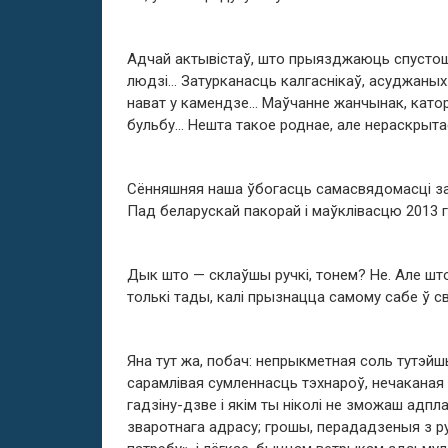
Адчай актывістаў, што прыязджаюць спустоша
людзі… Затурканасць калгаснікаў, асуджаных з
нават у камендзе… Маўчанне жанчынак, катор
бульбу… Нешта такое роднае, але нераскрыта
Сённяшняя наша ўбогасць самасвядомасці зах
Пад беларускай пакорай і маўклівасцю 2013 
Дык што — склаўшы ручкі, тонем? Не. Але што 
толькі тады, калі прызнацца самому сабе ў с
Яна тут жа, побач: непрыкметная соль тутэйшы
сарамлівая сумленнасць тэхнароў, нечаканая 
гадзіну-дзве і якім ты ніколі не зможаш адпл
зваротнага адрасу; грошы, перададзеныя з ру