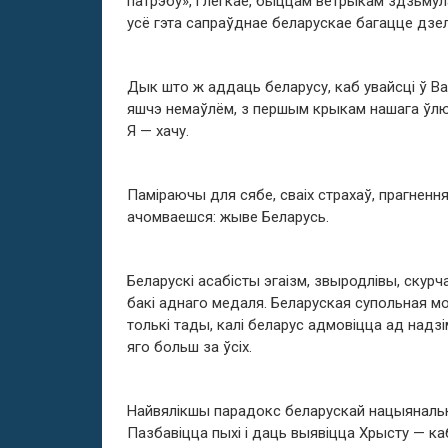
патрэбу», і лёгкае, быццам ветрыкам здзьмул
усё гэта сапраўднае беларускае багацце дзе
Дык што ж аддаць беларусу, каб увайсці ў В
яшчэ немаўлём, з першым крыкам нашага ўлюбё
Я — хачу.
Паміраючы для сябе, сваіх страхаў, прагнення
ачомваешся: жыве Беларусь.
Беларускі асабісты эгаізм, звыродлівы, скур
бакі аднаго медаля. Беларуская супольная м
толькі тады, калі беларус адмовіцца ад надзі
яго больш за ўсіх.
Найвялікшы парадокс беларускай нацыянальна
Пазбавіцца пыхі і даць выявіцца Хрысту — ка