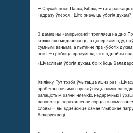
— Слухай, вось Пасха, Біблія, — гэта раскаці
і адразу ўпёрся… Што значыць убогія духам?
З дамавіны «амерыканкі» трапляеш на дно Пр
колішнюю медсанчасць, а цяпер каменду, поў
сумнымі вачыма, а пытанне пра «ўбогіх духам
пост — і робіцца зразумела, што аднойчы пра 
«Шчаслівыя ўбогія духам, бо іх ёсць Валадар
Хвілінку. Тут трэба ўчытацца яшчэ раз. «Шчас
прабегчы вачыма і пракаўтнуць паміж салодк
залацістым ззянні няёмкіх, недарэчных і ўрэш
запаволіце перахопленае сэрца і з намаганне
словы — вы здзейсніце самае глыбокае пагруж
беларускасці.