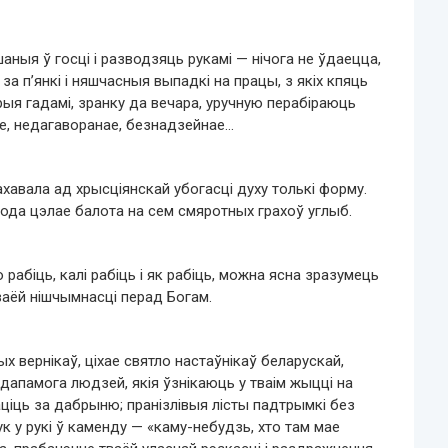
ныя ў госці і разводзяць рукамі — нічога не ўдаецца,
а п’янкі і няшчасныя выпадкі на працы, з якіх кпяць
ыя гадамі, зранку да вечара, уручную перабіраюць
е, недагаворанае, безнадзейнае…
авала ад хрысціянскай убогасці духу толькі форму.
года цэлае балота на сем смяротных грахоў углыб.
рабіць, калі рабіць і як рабіць, можна ясна зразумець
ваёй нішчымнасці перад Богам.
х вернікаў, ціхае святло настаўнікаў беларускай,
дапамога людзей, якія ўзнікаюць у тваім жыцці на
аціць за дабрыню; пранізлівыя лісты падтрымкі без
к у рукі ў каменду — «каму-небудзь, хто там мае