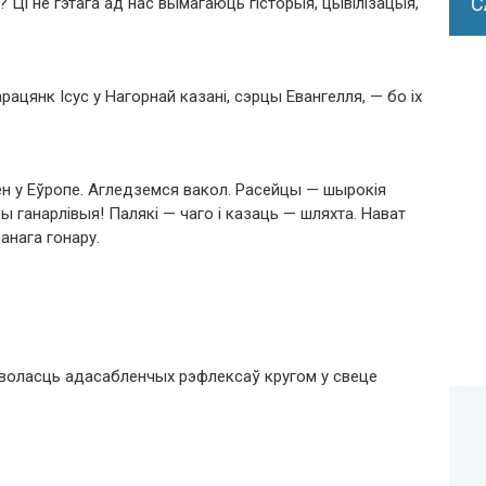
С
 Ці не гэтага ад нас вымагаюць гісторыя, цывілізацыя,
ацянк Ісус у Нагорнай казані, сэрцы Евангелля, — бо іх
 у Еўропе. Агледземся вакол. Расейцы — шырокія
ды ганарлівыя! Палякі — чаго і казаць — шляхта. Нават
анага гонару.
воласць адасабленчых рэфлексаў кругом у свеце