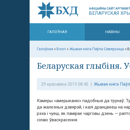
АФІЦЫЙНЫ САЙТ АРГКАМІТ
БЕЛАРУСКАЯ ХР
ГАЛОЎНАЯ
НАВІНЫ
Галоўная
»
Блогі
»
Жывая кніга Паўла Севярынца
»
Б
Беларуская глыбіня. У
29 красавіка 2013 08:42 |
Жывая кніга Паў
Камеры «амерыканкі» падобныя да трунаў. Тур
да жалезных дзвярэй, і калі дранцвееш на нар
рэха і чуеш, як памірае чарговы дзень — рап
сілаю ўваскрасення.