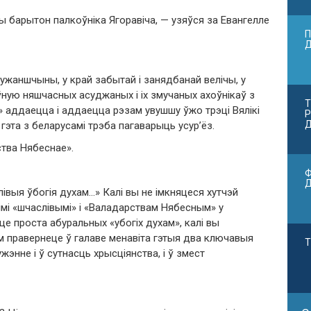
сты барытон палкоўніка Ягоравіча, — узяўся за Евангелле
П
ужаншчыны, у край забытай і занядбанай велічы, у
ную няшчасных асуджаных і іх змучаных ахоўнікаў з
Т
» аддаецца і аддаецца рэзам увушшу ўжо трэці Вялікі
Р
Д
гэта з беларусамі трэба пагаварыць усур’ёз.
ства Нябеснае».
Ф
лівыя ўбогія духам…» Калі вы не імкняцеся хутчэй
імі «шчаслівымі» і «Валадарствам Нябесным» у
це проста абуральных «убогіх духам», калі вы
м правернеце ў галаве менавіта гэтыя два ключавыя
Т
энне і ў сутнасць хрысціянства, і ў змест