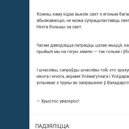
Кожны, каму кідае выклік свет з ягоным бага
абыякавасцю, не можа супрацьпаставіць свет
Нехта большы за свет.
Часам даводзіцца патраціць цэлае жыццё, ка
прыйшлі мы на гэтую зямлю — так голымі і ўбо
І шчаслівы, сапраўды шчаслівы той, хто зразу
нікога і нічога, акрамя Усёмагутнага і Усёд
успыхвае з труны як запрашэнне ў Валадарст
— Хрыстос уваскрос!
ПАДЗЯЛІЦЦА: