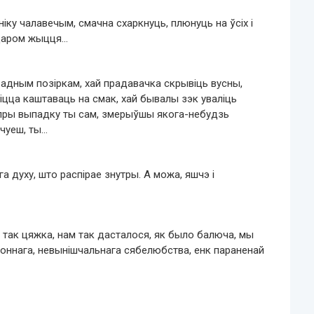
тніку чалавечым, смачна схаркнуць, плюнуць на ўсіх і
адаром жыцця…
 адным позіркам, хай прадавачка скрывіць вусны,
ца каштаваць на смак, хай бывалы зэк уваліць
 пры выпадку ты сам, змерыўшы якога-небудзь
чуеш, ты…
га духу, што распірае знутры. А можа, яшчэ і
 так цяжка, нам так дасталося, як было балюча, мы
доннага, невынішчальнага сябелюбства, енк параненай