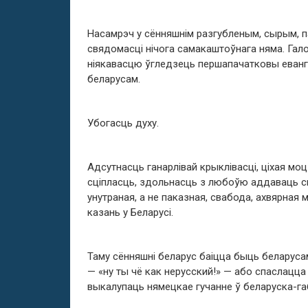
Насамрэч у сённяшнім разгубленым, сырым, 
свядомасці нічога самакаштоўнага няма. Гал
ніякавасцю ўгледзець першапачатковы еванге
беларусам.
Убогасць духу.
Адсутнасць ганарлівай крыклівасці, ціхая мо
сціпласць, здольнасць з любоўю аддаваць сва
унутраная, а не паказная, свабода, ахвярная
казань у Беларусі.
Таму сённяшні беларус баіцца быць беларусам
— «ну ты чё как нерусский!» — або спаслацца
выкалупаць нямецкае гучанне ў беларуска-габ