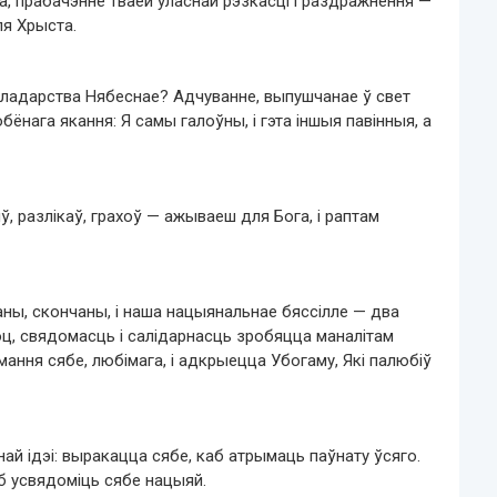
а, прабачэнне тваёй уласнай рэзкасці і раздражнення —
ля Хрыста.
аладарства Нябеснае? Адчуванне, выпушчанае ў свет
нага якання: Я самы галоўны, і гэта іншыя павінныя, а
ў, разлікаў, грахоў — ажываеш для Бога, і раптам
чаны, скончаны, і наша нацыянальнае бяссілле — два
оц, свядомасць і салідарнасць зробяцца маналітам
мання сябе, любімага, і адкрыецца Убогаму, Які палюбіў
й ідэі: выракацца сябе, каб атрымаць паўнату ўсяго.
б усвядоміць сябе нацыяй.