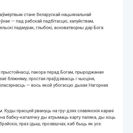
паўмёртвым стане беларускай нацыянальнай
оўнае — пад рабскай падбітасцю, халуйствам,
льскі падмурак, глыбокі, асноватворны дар Бога
ц прыстойнасці, пакора перад Богам, прыроджаная
ё бліжняму, простая праўдзівасць і чысціня,
 міласэрнасць — вось якой убогасцю дыхае Нагорная
. Куды прасцей рвануць на гру-дзях славянскія карані
 на бабку-каталічку ды атрымаць карту паляка, ды хоць
рэйскіх, праз ідыш, прозвішчах, каб быць як усе.