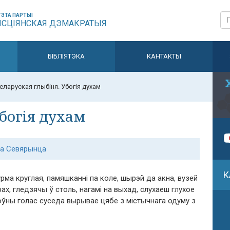
ЭТА ПАРТЫІ
ЫСЦІЯНСКАЯ ДЭМАКРАТЫЯ
БІБЛІЯТЭКА
КАНТАКТЫ
еларуская глыбіня. Убогія духам
богія духам
ла Севярынца
К
ма круглая, памяшканні па коле, шырэй да акна, вузей
ах, гледзячы ў столь, нагамі на выхад, слухаеш глухое
тоўны голас суседа вырывае цябе з містычнага одуму з