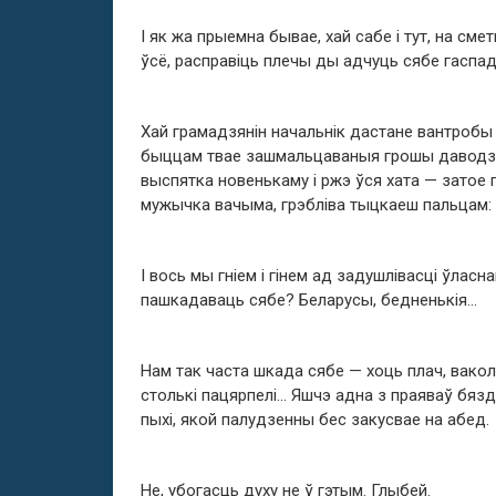
І як жа прыемна бывае, хай сабе і тут, на сме
ўсё, расправіць плечы ды адчуць сябе гасп
Хай грамадзянін начальнік дастане вантробы
быццам твае зашмальцаваныя грошы даводзіц
выспятка новенькаму і ржэ ўся хата — затое
мужычка вачыма, грэбліва тыцкаеш пальцам: 
І вось мы гніем і гінем ад задушлівасці ўласна
пашкадаваць сябе? Беларусы, бедненькія…
Нам так часта шкада сябе — хоць плач, вакол
столькі пацярпелі… Яшчэ адна з праяваў бяз
пыхі, якой палудзенны бес закусвае на абед.
Не, убогасць духу не ў гэтым. Глыбей.