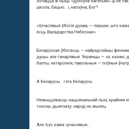
Хочацца ж быць «духоўна багатым», ці не так?
школа, бацькі… і, напэўна, Бог?
«Шчаслівыя ўбогія духам, — першае, што кажар
ёсць Валадарства Нябеснае».
Беларуская ўбогасць — найрадчэйшы феномен
душы, але ганарлівыя. Украінцы — эх, казакі, 
балты, нетаропкія, павольныя — поўныя ўнутр
А беларусы… гэта беларусы.
Нежыццёвасць нацыянальнай пыхі, крайняя к
тоесны дыягназу: народ не жылец.
Але Ісус кажа: шчаслівыя…