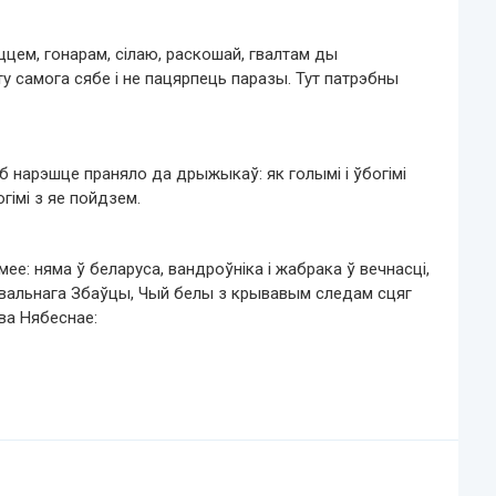
ццем, гонарам, сілаю, раскошай, гвалтам ды
у самога сябе і не пацярпець паразы. Тут патрэбны
б нарэшце праняло да дрыжыкаў: як голымі і ўбогімі
гімі з яе пойдзем.
мее: няма ў беларуса, вандроўніка і жабрака ў вечнасці,
аравальнага Збаўцы, Чый белы з крывавым следам сцяг
ва Нябеснае: