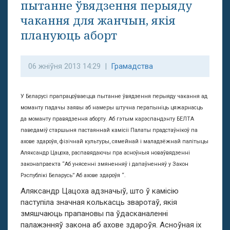
пытанне ўвядзення перыяду
чакання для жанчын, якія
плануюць аборт
06 жніўня 2013 14:29 |
Грамадства
У Беларусі прапрацоўваецца пытанне ўвядзення перыяду чакання ад
моманту падачы заявы аб намеры штучна перапыніць цяжарнасць
да моманту правядзення аборту. Аб гэтым карэспандэнту БЕЛТА
паведаміў старшыня пастаяннай камісіі Палаты прадстаўнікоў па
ахове здароўя, фізічнай культуры, сямейнай і маладзёжнай палітыцы
Аляксандр Цацоха, распавядаючы пра асноўныя новаўвядзенні
законапраекта “Аб унясенні змяненняў і дапаўненняў у Закон
Рэспублікі Беларусь” Аб ахове здароўя “.
Аляксандр Цацоха адзначыў, што ў камісію
паступіла значная колькасць зваротаў, якія
змяшчаюць прапановы па ўдасканаленні
палажэнняў закона аб ахове здароўя. Асноўная іх