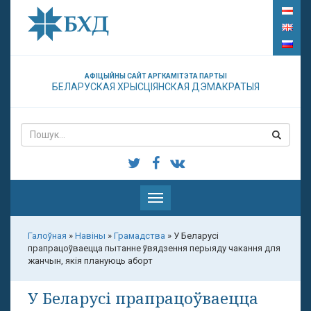
АФІЦЫЙНЫ САЙТ АРГКАМІТЭТА ПАРТЫІ
БЕЛАРУСКАЯ ХРЫСЦІЯНСКАЯ ДЭМАКРАТЫЯ
Паказаць
меню
Галоўная
»
Навіны
»
Грамадства
»
У Беларусі
прапрацоўваецца пытанне ўвядзення перыяду чакання для
жанчын, якія плануюць аборт
У Беларусі прапрацоўваецца