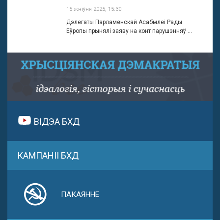
15 жніўня 2025, 15:30
Дэлегаты Парламенскай Асабмлеі Рады
Еўропы прынялі заяву на конт парушэнняў ...
ВІДЭА БХД
КАМПАНІІ БХД
ПАКАЯННЕ