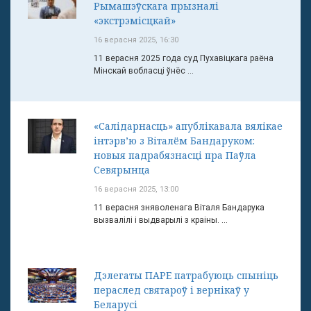
Рымашэўскага прызналі
«экстрэмісцкай»
16 верасня 2025, 16:30
11 верасня 2025 года суд Пухавіцкага раёна
Мінскай вобласці ўнёс ...
«Салідарнасць» апублікавала вялікае
інтэрв’ю з Віталём Бандаруком:
новыя падрабязнасці пра Паўла
Севярынца
16 верасня 2025, 13:00
11 верасня зняволенага Віталя Бандарука
вызвалілі і выдварылі з краіны. ...
Дэлегаты ПАРЕ патрабуюць спыніць
пераслед святароў і вернікаў у
Беларусі