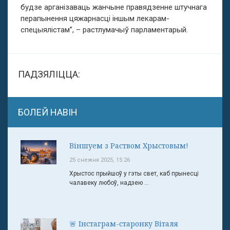
будзе арганізаваць жанчыне правядзенне штучнага
перапынення цяжарнасці іншым лекарам-
спецыялістам”, – растлумачыў парламентарый.
ПАДЗЯЛІЦЦА:
БОЛЕЙ НАВІН
Віншуем з Раством Хрыстовым!
25 снежня 2025, 15:26
Хрыстос прыйшоў у гэты свет, каб прынесці
чалавеку любоў, надзею ...
🚨 Інстаграм-старонку Віталя