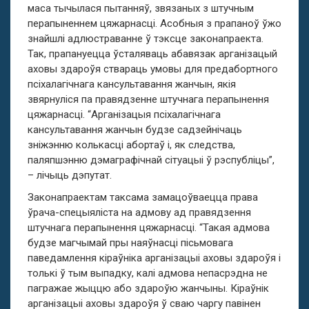
маса тычылася пытанняў, звязаных з штучным
перапыненнем цяжарнасці. Асобныя з прапаноў ўжо
знайшлі адлюстраванне ў тэксце законапраекта.
Так, прапануецца ўсталяваць абавязак арганізацый
аховы здароўя ствараць умовы для предабортного
псіхалагічнага кансультавання жанчын, якія
звярнуліся па правядзенне штучнага перапынення
цяжарнасці. “Арганізацыя псіхалагічнага
кансультавання жанчын будзе садзейнічаць
зніжэнню колькасці абортаў і, як следства,
паляпшэнню дэмаграфічнай сітуацыі ў рэспубліцы”,
– лічыць дэпутат.
Законапраектам таксама замацоўваецца права
ўрача-спецыяліста на адмову ад правядзення
штучнага перапынення цяжарнасці. “Такая адмова
будзе магчымай пры наяўнасці пісьмовага
паведамлення кіраўніка арганізацыі аховы здароўя і
толькі ў тым выпадку, калі адмова непасрэдна не
пагражае жыццю або здароўю жанчыны. Кіраўнік
арганізацыі аховы здароўя ў сваю чаргу павінен