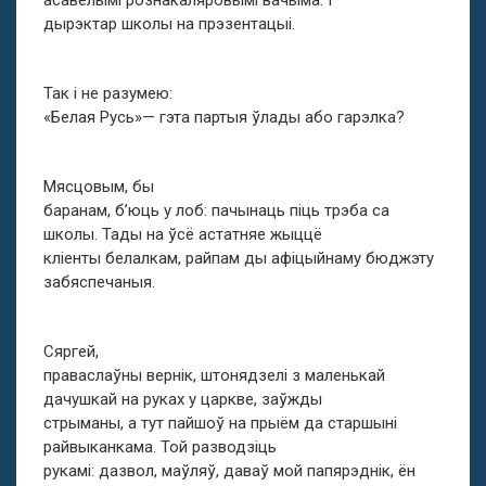
асавелымі рознакаляровымі вачыма. І
дырэктар школы на прэзентацыі.
Так і не разумею:
«Белая Русь»— гэта партыя ўлады або гарэлка?
Мясцовым, бы
баранам, б’юць у лоб: пачынаць піць трэба са
школы. Тады на ўсё астатняе жыццё
кліенты белалкам, райпам ды афіцыйнаму бюджэту
забяспечаныя.
Сяргей,
праваслаўны вернік, штонядзелі з маленькай
дачушкай на руках у царкве, заўжды
стрыманы, а тут пайшоў на прыём да старшыні
райвыканкама. Той разводзіць
рукамі: дазвол, маўляў, даваў мой папярэднік, ён