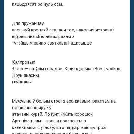
пяцьдзясят за нуль сем.
Для пружанцаў
апошняй кропляй сталася тое, наколькі яскрава і
відовішчна «Белалка» разам з
тутэйшым райпо святкавалі адкрыццё.
Каляровыя
ўлёткі— па ўсім горадзе. Каляндарыкі «Brest vodka».
Друк якасны,
глянцавы.
Мужчына ў белым строі з аранжавым іракезам на
галаве шпацыруе ў
атачэнні курэй. Лозунг: «Жить хорошо».
Арганізацыям— цэлыя праспекты з
калекцыямі фугасаў, што падміргваюць трохі