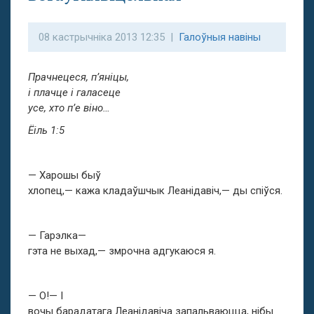
08 кастрычніка 2013 12:35 |
Галоўныя навіны
Прачнецеся, п’яніцы,
і плачце і галасеце
усе, хто п’е віно…
Ёіль 1:5
— Харошы быў
хлопец,— кажа кладаўшчык Леанідавіч,— ды спіўся.
— Гарэлка—
гэта не выхад,— змрочна адгукаюся я.
— О!— І
вочы барадатага Леанідавіча запальваюцца, нібы