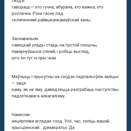
Людзі
гавораць— хто гучна, абурана, хто важка, хто
роспачна. Рэха гасне пад
скляпеннямі райвыканкамаўскай залы.
Заснавальнік
савецкай улады стаіць на пустой плошчы,
павярнуўшыся спінай, і робіць выгляд,
што ён тут ні пры чым.
Маўчыць і прысутны на сходзе падпалкоўнік міліцыі
— хаця
каму, як не яму, давядзецца разграбаць наступствы
падлеткавага алкагалізму.
Намеснік
нецярпліва аглядае сход. Усё, час, хопіць вашай…
хрысціянскай… дэмакратыі. Да