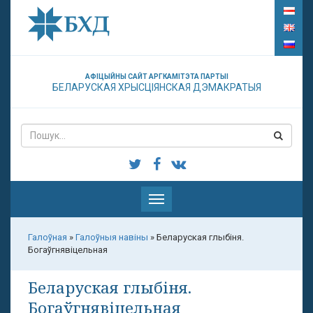
АФІЦЫЙНЫ САЙТ АРГКАМІТЭТА ПАРТЫІ
БЕЛАРУСКАЯ ХРЫСЦІЯНСКАЯ ДЭМАКРАТЫЯ
Паказаць
меню
Галоўная
»
Галоўныя навіны
»
Беларуская глыбіня.
Богаўгнявіцельная
Беларуская глыбіня.
Богаўгнявіцельная