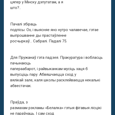
цяпер у Мінску дэпутатам, а я
што?..
Пачалі збіраць
подпісы. Ох, і выясняе яно нутро чалавечае, гэтае
выпрошванне ды прастаўленне
росчыркаў… Сабралі. Падалі 75.
Для Пружанаў гэта падзея. Пракуратура і вобласць
пачынаюць
папераабарот, і райвыканкам мусіць хаця б
выпусціць пару. Абвяшчаецца сход у
вялікай зале, каля школы расклейваецца некалькі
абвестачак.
Праўда, з
размахам рэкламы «Белалка» гэтыя фігавыя лісцікі
не параўнаць. І сам сход