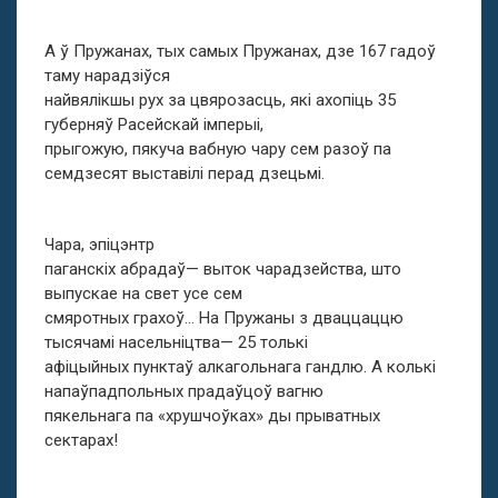
А ў Пружанах, тых самых Пружанах, дзе 167 гадоў
таму нарадзіўся
найвялікшы рух за цвярозасць, які ахопіць 35
губерняў Расейскай імперыі,
прыгожую, пякуча вабную чару сем разоў па
семдзесят выставілі перад дзецьмі.
Чара, эпіцэнтр
паганскіх абрадаў— выток чарадзейства, што
выпускае на свет усе сем
смяротных грахоў… На Пружаны з дваццаццю
тысячамі насельніцтва— 25 толькі
афіцыйных пунктаў алкагольнага гандлю. А колькі
напаўпадпольных прадаўцоў вагню
пякельнага па «хрушчоўках» ды прыватных
сектарах!