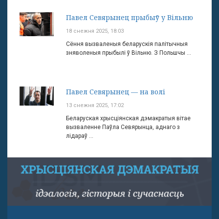
Павел Севярынец прыбыў у Вільню
18 снежня 2025, 18:03
Сёння вызваленыя беларускія палітычныя
зняволеныя прыбылі ў Вільню. З Польшчы ...
Павел Севярынец — на волі
13 снежня 2025, 17:02
Беларуская хрысціянская дэмакратыя вітае
вызваленне Паўла Севярынца, аднаго з
лідараў ...