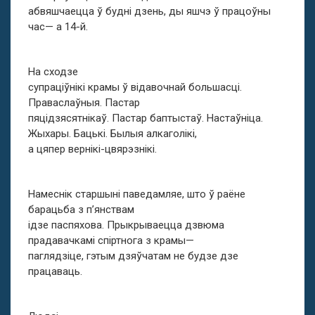
абвяшчаецца ў будні дзень, ды яшчэ ў працоўны
час— а 14-й.
На сходзе
супраціўнікі крамы ў відавочнай большасці.
Праваслаўныя. Пастар
пяцідзясятнікаў. Пастар баптыстаў. Настаўніца.
Жыхары. Бацькі. Былыя алкаголікі,
а цяпер вернікі-цвярэзнікі.
Намеснік старшыні паведамляе, што ў раёне
барацьба з п’янствам
ідзе паспяхова. Прыкрываецца дзвюма
прадавачкамі спіртнога з крамы—
паглядзіце, гэтым дзяўчатам не будзе дзе
працаваць.