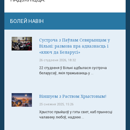
БОЛЕЙ НАВІН
Сустрэча з Паўлам Севярынцам у
Вільні: размова пра адказнасць і
«ключ да Беларусі»
26 студзеня 2026, 18:32
22 студзеня ў Вільні адбылася сустрэча
беларусаў, якія пражываюць у ...
Віншуем з Раством Хрыстовым!
25 снежня 2025, 15:26
Хрыстос прыйшоў у гэты свет, каб прынесці
чалавеку любоў, надзею ...