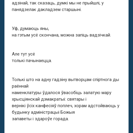
адзінай, так сказаць, думкі мы не прыйшлі, у
панядзелак дакладзем старшыні.
Уф, думаюць яны,
на гэтым усё скончана, можна запіць вадзічкай.
Але тут усё
толькі пачынаецца.
Толькі што на адну гадзіну вытворцам спіртнога ды
раённай
наменклатуры ўдалося ўвасобіць залатую мару
хрысціянскай дэмакратыі: святары і
вернікі ўсіх канфесіяў поплеч, хорам адстойваюць у
будынку адміністрацыі Божыя
запаветы і здароўе горада.