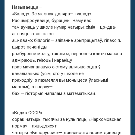
Называецца—
«Sклад». Эс як знак даляра— і «клад».
Расшыфроўвайце, бураціны. Чаму вас
там вучаць у школе нумар чатыры: хімія— цэ-два-
аш-пяць-о-аш плюс
аш-два-о; біялогія— зліпанне эрытрацытаў, гіпаксія,
цыроз печані ды
разбурэнне мозгу, таксікоз, нервовыя клеткі масава
адміраюць, гніюць і нараніцу
праз мачапалавую сістэму вымываюцца ў
каналізацыю (усім, хто ў школе не
праходзіў: з пахмелля вы мочыцеся ўласнымі
мазгамі), а зверху—
бах!— гісторыя напалам з матэматыкай.
«Водка СССР»
сорак чатыры тысячы за нуль пяць, «Наркомовская
норма»— пяцьдзясят
чатыры. «Белоруссия»— дзевяноста восем дзвесце