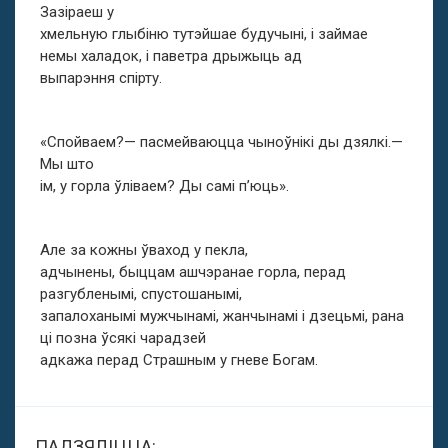
Зазіраеш у
хмельную глыбіню тутэйшае будучыні, і займае
немы халадок, і паветра дрыжыць ад
выпарэння спірту.
«Спойваем?— пасмейваюцца чыноўнікі ды дзялкі.—
Мы што
ім, у горла ўліваем? Ды самі п’юць».
Але за кожны ўваход у пекла,
адчынены, быццам ашчэранае горла, перад
разгубленымі, спустошанымі,
запалоханымі мужчынамі, жанчынамі і дзецьмі, рана
ці позна ўсякі чарадзей
адкажа перад Страшным у гневе Богам.
ПАДЗЯЛІЦЦА: