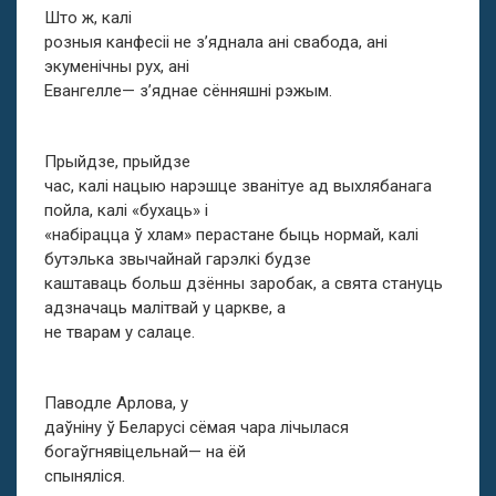
Што ж, калі
розныя канфесіі не з’яднала ані свабода, ані
экуменічны рух, ані
Евангелле— з’яднае сённяшні рэжым.
Прыйдзе, прыйдзе
час, калі нацыю нарэшце званітуе ад выхлябанага
пойла, калі «бухаць» і
«набірацца ў хлам» перастане быць нормай, калі
бутэлька звычайнай гарэлкі будзе
каштаваць больш дзённы заробак, а свята стануць
адзначаць малітвай у царкве, а
не тварам у салаце.
Паводле Арлова, у
даўніну ў Беларусі сёмая чара лічылася
богаўгнявіцельнай— на ёй
спыняліся.