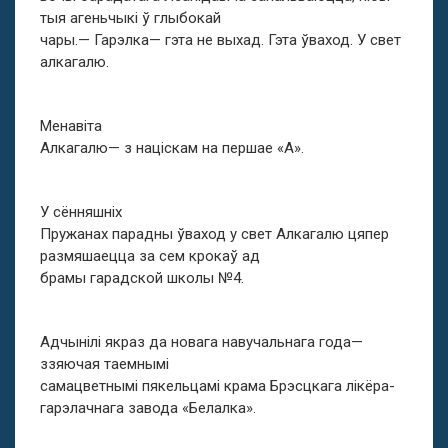
тыя агеньчыкі ў глыбокай
чары.— Гарэлка— гэта не выхад. Гэта ўваход. У свет
алкагалю.
Менавіта
Алкагалю— з націскам на першае «А».
У сённяшніх
Пружанах парадны ўваход у свет Алкагалю цяпер
размяшаецца за сем крокаў ад
брамы гарадской школы №4.
Адчынілі якраз да новага навучальнага года—
ззяючая таемнымі
самацветнымі пякельцамі крама Брэсцкага лікёра-
гарэлачнага завода «Белалка».