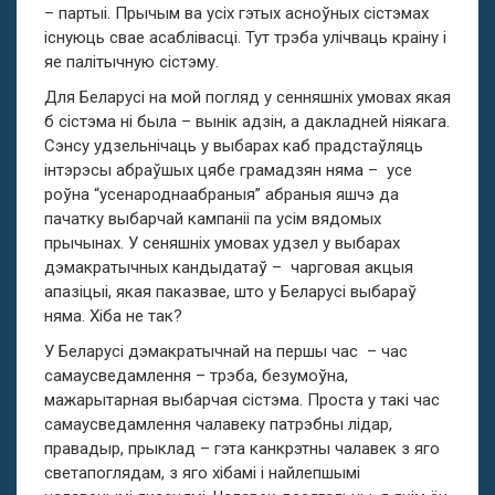
– партыі. Прычым ва усіх гэтых асноўных сістэмах
існуюць свае асаблівасці. Тут трэба улічваць краіну і
яе палітычную сістэму.
Для Беларусі на мой погляд у сенняшніх умовах якая
б сістэма ні была – вынік адзін, а дакладней ніякага.
Сэнсу удзельнічаць у выбарах каб прадстаўляць
інтэрэсы абраўшых цябе грамадзян няма – усе
роўна “усенароднаабраныя” абраныя яшчэ да
пачатку выбарчай кампаніі па усім вядомых
прычынах. У сеняшніх умовах удзел у выбарах
дэмакратычных кандыдатаў – чарговая акцыя
апазіцыі, якая паказвае, што у Беларусі выбараў
няма. Хіба не так?
У Беларусі дэмакратычнай на першы час – час
самаусведамлення – трэба, безумоўна,
мажарытарная выбарчая сістэма. Проста у такі час
самаусведамлення чалавеку патрэбны лідар,
правадыр, прыклад – гэта канкрэтны чалавек з яго
светапоглядам, з яго хібамі і найлепшымі