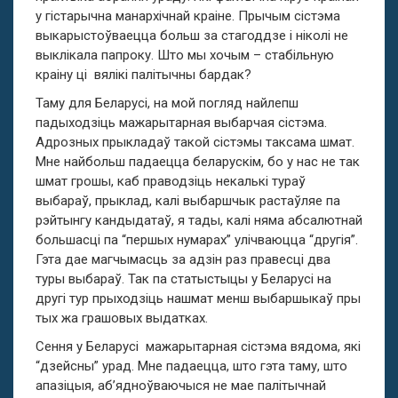
у гістарычна манархічнай краіне. Прычым сістэма
выкарыстоўваецца больш за стагоддзе і ніколі не
выклікала папроку. Што мы хочым – стабільную
краіну ці вялікі палітычны бардак?
Таму для Беларусі, на мой погляд найлепш
падыходзіць мажарытарная выбарчая сістэма.
Адрозных прыкладаў такой сістэмы таксама шмат.
Мне найбольш падаецца беларускім, бо у нас не так
шмат грошы, каб праводзіць некалькі тураў
выбараў, прыклад, калі выбаршчык растаўляе па
рэйтынгу кандыдатаў, я тады, калі няма абсалютнай
большасці па “першых нумарах” улічваюцца “другія”.
Гэта дае магчымасць за адзін раз правесці два
туры выбараў. Так па статыстыцы у Беларусі на
другі тур прыходзіць нашмат менш выбаршыкаў пры
тых жа грашовых выдатках.
Сення у Беларусі мажарытарная сістэма вядома, які
“дзейсны” урад. Мне падаецца, што гэта таму, што
апазіцыя, аб’ядноўваючыся не мае палітычнай