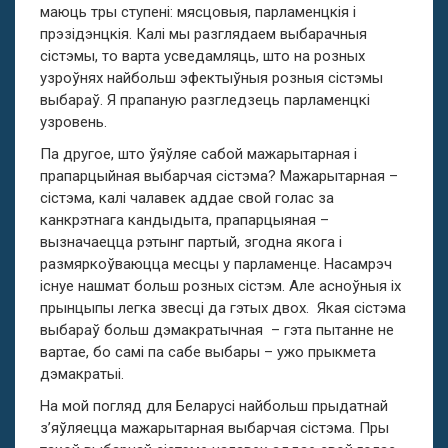
маюць тры ступені: мясцовыя, парламенцкія і
прэзідэнцкія. Калі мы разглядаем выбарачныя
сістэмы, то варта усведамляць, што на розных
узроўнях найбольш эфектыўныя розныя сістэмы
выбараў. Я прапаную разгледзець парламенцкі
узровень.
Па другое, што ўяўляе сабой мажарытарная і
прапарцыйная выбарчая сістэма? Мажарытарная –
сістэма, калі чалавек аддае свой голас за
канкрэтнага кандыдыта, прапарцыяная –
вызначаецца рэтынг партый, згодна якога і
размяркоўваюцца месцы у парламенце. Насамрэч
існуе нашмат больш розных сістэм. Але асноўныя іх
прынцыпы легка звесці да гэтых двох. Якая сістэма
выбараў больш дэмакратычная – гэта пытанне не
вартае, бо самі па сабе выбары – ужо прыкмета
дэмакратыі.
На мой погляд для Беларусі найбольш прыдатнай
з’яўляецца мажарытарная выбарчая сістэма. Пры