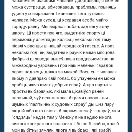
чалавечымі якасцямі. Чалавек дасягальны, я якім ён
можа сустрэцца, абмеркаваць праблемы, прыняць
удзел у іх вырашэнні. І канешне, гэта тутэйшы
чалавек. Можа сусед, ці яскравая асоба майго
гораду, раёну. Мы выраслі побач, хадзілі у адну
школу. Ці проста пра яго, выдатніка спорту ці
пераможцу алімпіяды калісьці некалькі год таму
пісалі у раенцы ці нашай гарадской газеце. А праз
некалькі год ён, выдатны кіраунік нашай мясцова
фабрыкі ці завода вывеў наша прадпрыемства на
міжнародны узровень і пра наш маленькі гарадок
зараз ведаюць далка за мяжой. Вось ен – чалавек
якому я давяраю свій голас, бо упэўнены ен можа
зрабіць яшчэ шмат добрых спраў. А пра партыі я,
просты выбаршчык, які мала цікавіўся раней
палітыкай, чуў вельмі мала. Акрамя назовы ды
шумных “палітычных судовых спраў” ды шчэ пару
акцый хіба што нічога. А акрамя іменаў лідэраў, якія
“сядзяць” недзе там у Менску я не ведаю нікога,
ніякага канкрэтнага чалавека. І было б файна, калі б
мой выбітны зямляк, якога я выбраю і які зрабіў