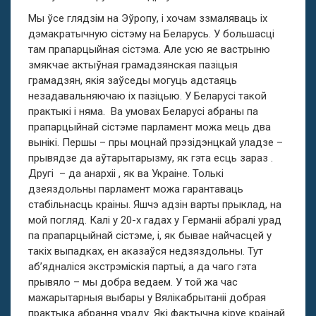
Мы ўсе глядзім на Эўропу, і хочам ззмаляваць іх
дэмакратычную сістэму на Беларусь. У большасці
там прапарцыйная сістэма. Але усю яе вастрыню
змякчае актыўная грамадзянская пазіцыя
грамадзян, якія заўседы могуць адстаяць
незадавальняючаю іх пазіцыю. У Беларусі такой
практыкі і няма. Ва умовах Беларусі абраны па
прапарцыйнай сістэме парламент можа мець два
вынікі. Першы – пры моцнай прэзідэнцкай уладзе –
прывядзе да аўтарытарызму, як гэта есць зараз .
Другі – да анархіі , як ва Украіне. Толькі
дзеяздольны парламент можа гарантаваць
стабільнасць краіны. Яшчэ адзін варты прыклад, на
мой погляд. Калі у 20-х гадах у Германіі абралі урад
па прапарцыйнай сістэме, і, як бывае найчасцей у
такіх выпадках, ен аказаўся недзяздольны. Тут
аб’ядналіся экстрэміскія партыі, а да чаго гэта
прывяло – мы добра ведаем. У той жа час
мажарытарныя выбары у Вялікабрытаніі добрая
практыка абрання ураду. Які фактычна кіруе краінай