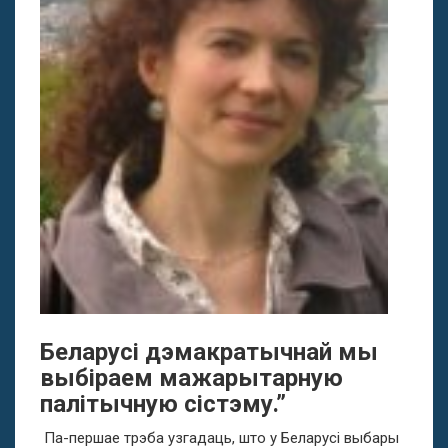
Беларусі дэмакратычнай мы
выбіраем мажарытарную
палітычную сістэму.”
Па-першае трэба узгадаць, што у Беларусі выбары