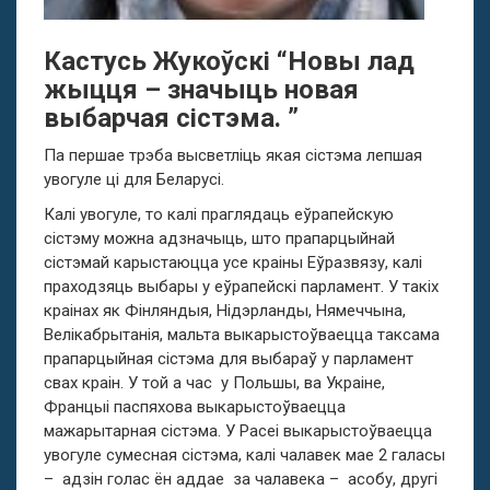
Кастусь Жукоўскі “Новы лад
жыцця – значыць новая
выбарчая сістэма. ”
Па першае трэба высветліць якая сістэма лепшая
увогуле ці для Беларусі.
Калі увогуле, то калі праглядаць еўрапейскую
сістэму можна адзначыць, што прапарцыйнай
сістэмай карыстаюцца усе краіны Еўразвязу, калі
праходзяць выбары у еўрапейскі парламент. У такіх
краінах як Фінляндыя, Нідэрланды, Нямеччына,
Велікабрытанія, мальта выкарыстоўваецца таксама
прапарцыйная сістэма для выбараў у парламент
свах краін. У той а час у Польшы, ва Украіне,
Францыі паспяхова выкарыстоўваецца
мажарытарная сістэма. У Расеі выкарыстоўваецца
увогуле сумесная сістэма, калі чалавек мае 2 галасы
– адзін голас ён аддае за чалавека – асобу, другі