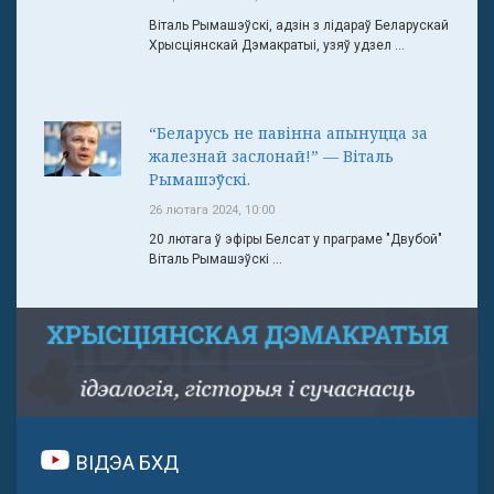
Віталь Рымашэўскі, адзін з лідараў Беларускай
Хрысціянскай Дэмакратыі, узяў удзел ...
“Беларусь не павінна апынуцца за
жалезнай заслонай!” — Віталь
Рымашэўскі.
26 лютага 2024, 10:00
20 лютага ў эфіры Белсат у праграме "Двубой"
Віталь Рымашэўскі ...
ВІДЭА БХД