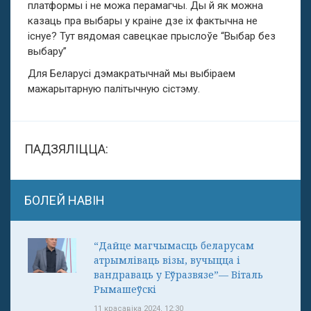
платформы і не можа перамагчы. Ды й як можна
казаць пра выбары у краіне дзе іх фактычна не
існуе? Тут вядомая савецкае прыслоўе “Выбар без
выбару”
Для Беларусі дэмакратычнай мы выбіраем
мажарытарную палітычную сістэму.
ПАДЗЯЛІЦЦА:
БОЛЕЙ НАВІН
“Дайце магчымасць беларусам
атрымліваць візы, вучыцца і
вандраваць у Еўразвязе”— Віталь
Рымашеўскі
11 красавіка 2024, 12:30