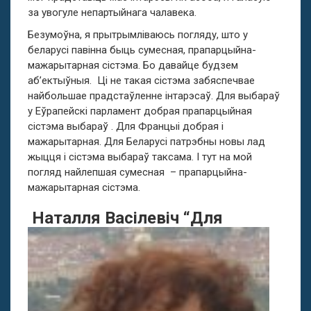
за увогуле непартыйнага чалавека.
Безумоўна, я прытрымліваюсь погляду, што у
беларусі павінна быць сумесная, прапарцыйна-
мажарытарная сістэма. Бо давайце будзем
аб’ектыўныя. Ці не такая сістэма забяспечвае
найбольшае прадстаўленне інтарэсаў. Для выбараў
у Еўрапейскі парламент добрая прапарцыйная
сістэма выбараў . Для Францыі добрая і
мажарытарная. Для Беларусі патрэбны новы лад
жыцця і сістэма выбараў таксама. І тут на мой
погляд найлепшая сумесная – прапарцыйна-
мажарытарная сістэма.
Наталля Васілевіч
“Для