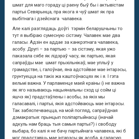
шмат для маго гораду ці раену быў бы і актывістам
партыі Севярынца, пра якога я чуў шмат як пра
выбітнага і дзейснага чалавека.
Але калі разглядаць доўгі тэрмін беларушчыны то
тут я выбіраю сумесную сістэму. Чалавек мае два
галасы. Адзін ен аддае за канкрэтнага чалавека,
асобу. Другі – за партыю – за сістэму, якая ужо
паказала сябе як лідэраў часу, як партыю, якая
сапраўды мае шмат прыхільнікаў, мае уплыў у
грамадстве, і, галоўнае, яна адстойвае мае інтарэсы,
грунтуецца на такіх жа каштоўнасцях як і я. І гэта
вельмі важна. У парламенце маей краіны (і не важна
як яго называюць нацыянальны сход ці сойм ці
яшчэ як) прадстаўлены і асобы, за якіх мы
галасавалі, і партыі, якія адстойваюць мае інтарэсы.
Так забяспечваецца, на мой погляд, сапраўдная
дэмакратыя: прынцып поліпартыйнасці (іначай
адкуль нам браць тыя самыя партыі?) і свободу
выбара, бо калі я не бачу партыйнага чалавека, які б
мог прадставіць мае інтарэсы як асоба, я галасую