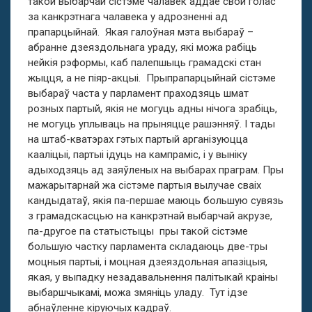
такой выбарчай сістэме чалавек аддае свой голас
за канкрэтнага чалавека у адрозненні ад
прапарцыйнай. Якая галоўная мэта выбараў –
абранне дзеяздольнага ураду, які можа рабіць
нейкія рэформы, каб палепшыць грамадскі стан
жыцця, а не піяр-акцыі. Прыпрапарцыйнай сістэме
выбараў часта у парламент праходзяць шмат
розных партый, якія не могуць адны нічога зрабіць,
не могуць уплываць на прыняцце рашэнняў. І тады
на штаб-кватэрах гэтых партый арганізуюцца
кааліцыі, партыі ідуць на кампраміс, і у выніку
адыходзяць ад заяўленых на выбарах праграм. Пры
мажарытарнай жа сістэме партыя вылучае сваіх
кандыдатаў, якія па-першае маюць большую сувязь
з грамадскасцью на канкрэтнай выбарчай акрузе,
па-другое па статыстыцы пры такой сістэме
большую частку парламента складаюць две-тры
моцныя партыі, і моцная дзеяздольная апазіцыя,
якая, у выпадку незадавальнення палітыкай краіны
выбаршчыкамі, можа змяніць уладу. Тут ідзе
абнаўленне кіруючых кадраў.