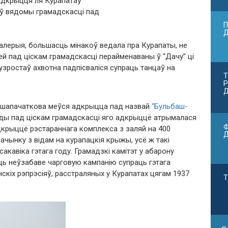
адкрыцця ля Курапатаў
аў вядомы грамадскасці пад
П
лерыя, большасць мінакоў ведала пра Курапаты, не
ней пад ціскам грамадскасці перайменаваны ў “Дачу” ці
узростаў ахвотна падпісваліся супраць танцаў на
Т
Р
Д
ершапачаткова меўся адкрыцца пад назвай
“Бульбаш-
ады пад ціскам грамадскасці яго адкрыццё атрымалася
Ф
дкрыццё рэстараннага комплекса з заляй на 400
чынку з відам на курапацкія крыжы, усё ж такі
кавіка гэтага году. Грамадзкі камітэт у абарону
ць неўзабаве чарговую кампанію супраць гэтага
інскіх рэпрэсіяў, расстраляных у Курапатах цягам 1937
Т