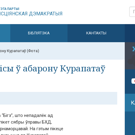
ЭТА ПАРТЫІ
ЫСЦІЯНСКАЯ ДЭМАКРАТЫЯ
БІБЛІЯТЭКА
КАНТАКТЫ
рону Курапатаў (Фота)
ісы ў абарону Курапатаў
К
 “Бігз”, што непадалёк ад
ікет сябры ўправы БХД,
арнаморцавай. На гэтым пікеце