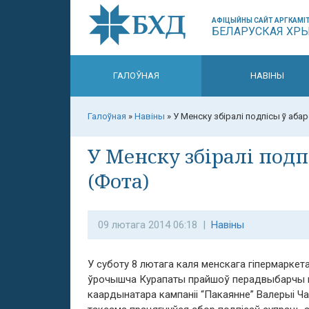
АФІЦЫЙНЫ САЙТ АРГКАМІТ
БЕЛАРУСКАЯ ХР
ГАЛОЎНАЯ
НАВІНЫ
Галоўная
»
Навіны
»
У Менску збіралі подпісы ў аба
У Менску збіралі подп
(Фота)
09 лютага 2014 06:18 |
Навіны
У суботу 8 лютага каля менскага гіпермаркета
ўрочышча Курапаты прайшоў перадвыбарчы п
каардынатара кампаніі “Пакаянне” Валерыі Ч