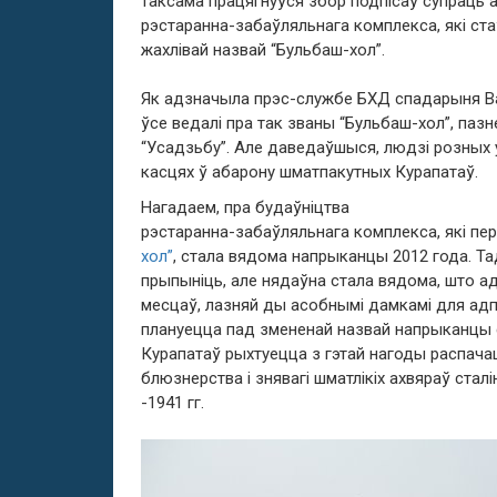
таксама працягнуўся збор подпісаў супраць 
рэстаранна-забаўляльнага комплекса, які ст
жахлівай назвай “Бульбаш-хол”.
Як адзначыла прэс-службе БХД спадарыня Ва
ўсе ведалі пра так званы “Бульбаш-хол”, паз
“Усадзьбу”. Але даведаўшыся, людзі розных 
касцях ў абарону шматпакутных Курапатаў.
Нагадаем, пра будаўніцтва
рэстаранна-забаўляльнага комплекса, які п
хол”
, стала вядома напрыканцы 2012 года. Т
прыпыніць, але нядаўна стала вядома, што а
месцаў, лазняй ды асобнымі дамкамі для адпа
плануецца пад змененай назвай напрыканцы са
Курапатаў рыхтуецца з гэтай нагоды распача
блюзнерства і знявагі шматлікіх ахвяраў стал
-1941 гг.