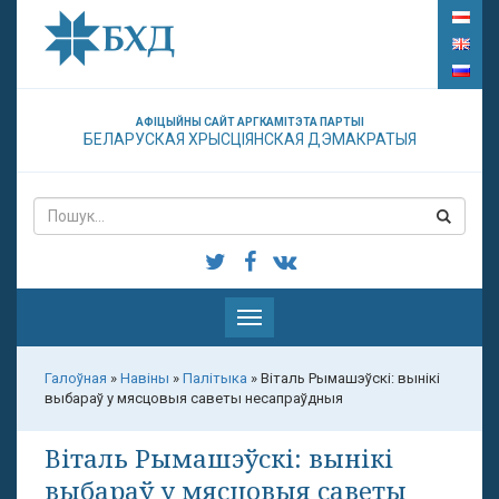
АФІЦЫЙНЫ САЙТ АРГКАМІТЭТА ПАРТЫІ
БЕЛАРУСКАЯ ХРЫСЦІЯНСКАЯ ДЭМАКРАТЫЯ
Паказаць
меню
Галоўная
»
Навіны
»
Палітыка
»
Віталь Рымашэўскі: вынікі
выбараў у мясцовыя саветы несапраўдныя
Віталь Рымашэўскі: вынікі
выбараў у мясцовыя саветы