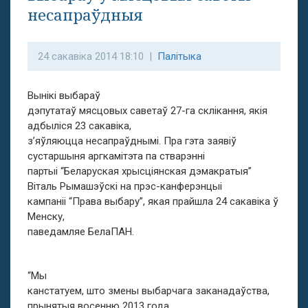
несапраўдныя
24 сакавіка 2014 18:10 |
Палітыка
Вынікі выбараў
дэпутатаў мясцовых саветаў 27-га склікання, якія
адбыліся 23 сакавіка,
з’яўляюцца несапраўднымі. Пра гэта заявіў
сустаршыня аргкамітэта па стварэнні
партыі “Беларуская хрысціянская дэмакратыя”
Віталь Рымашэўскі на прэс-канферэнцыі
кампаніі “Права выбару”, якая прайшла 24 сакавіка ў
Менску,
паведамляе БелаПАН.
“Мы
канстатуем, што змены выбарчага заканадаўства,
прынятыя восенню 2013 года,