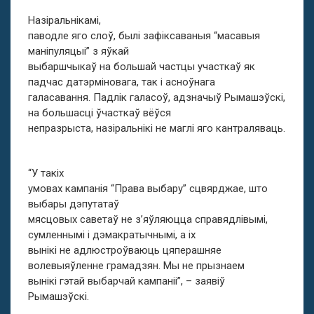
Назіральнікамі,
паводле яго слоў, былі зафіксаваныя “масавыя
маніпуляцыі” з яўкай
выбаршчыкаў на большай частцы участкаў як
падчас датэрміновага, так і асноўнага
галасавання. Падлік галасоў, адзначыў Рымашэўскі,
на большасці ўчасткаў вёўся
непразрыста, назіральнікі не маглі яго кантраляваць.
“У такіх
умовах кампанія “Права выбару” сцвярджае, што
выбары дэпутатаў
мясцовых саветаў не з’яўляюцца справядлівымі,
сумленнымі і дэмакратычнымі, а іх
вынікі не адлюстроўваюць цяперашняе
волевыяўленне грамадзян. Мы не прызнаем
вынікі гэтай выбарчай кампаніі”, – заявіў
Рымашэўскі.