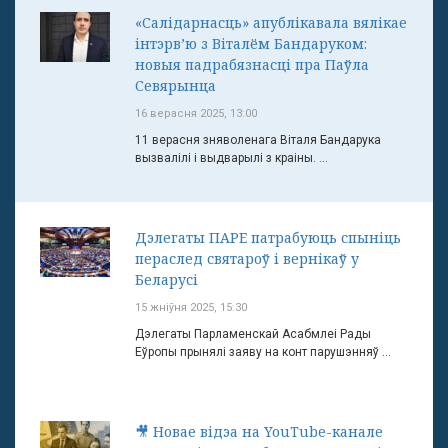
«Салідарнасць» апублікавала вялікае
інтэрв’ю з Віталём Бандаруком:
новыя падрабязнасці пра Паўла
Севярынца
16 верасня 2025, 13:00
11 верасня зняволенага Віталя Бандарука
вызвалілі і выдварылі з краіны. ...
Дэлегаты ПАРЕ патрабуюць спыніць
пераслед святароў і вернікаў у
Беларусі
15 жніўня 2025, 15:30
Дэлегаты Парламенскай Асабмлеі Рады
Еўропы прынялі заяву на конт парушэнняў ...
🎥 Новае відэа на YouTube-канале