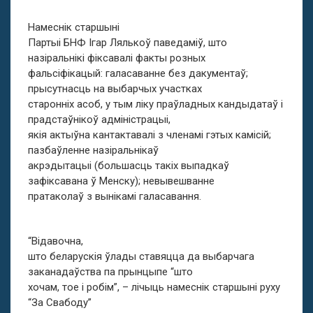
Намеснік старшыні
Партыі БНФ Ігар Лялькоў паведаміў, што
назіральнікі фіксавалі факты розных
фальсіфікацый: галасаванне без дакументаў;
прысутнасць на выбарчых участках
старонніх асоб, у тым ліку праўладных кандыдатаў і
прадстаўнікоў адміністрацыі,
якія актыўна кантактавалі з членамі гэтых камісій;
пазбаўленне назіральнікаў
акрэдытацыі (большасць такіх выпадкаў
зафіксавана ў Менску); невывешванне
пратаколаў з вынікамі галасавання.
“Відавочна,
што беларускія ўлады ставяцца да выбарчага
заканадаўства па прынцыпе “што
хочам, тое і робім”, – лічыць намеснік старшыні руху
“За Свабоду”