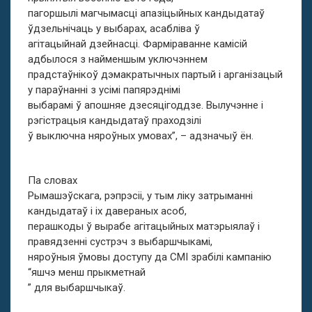
пагоршылі магчымасці апазіцыйных кандыдатаў
ўдзельнічаць у выбарах, асабліва ў
агітацыйнай дзейнасці. Фарміраванне камісій
адбылося з найменшым уключэннем
прадстаўнікоў дэмакратычных партый і арганізацый
у параўнанні з усімі папярэднімі
выбарамі ў апошняе дзесяцігоддзе. Вылучэнне і
рэгістрацыя кандыдатаў праходзілі
ў выключна няроўных умовах”, – адзначыў ён.
Па словах
Рымашэўскага, рэпрэсіі, у тым ліку затрыманні
кандыдатаў і іх давераных асоб,
перашкоды ў вырабе агітацыйных матэрыялаў і
правядзенні сустрэч з выбаршчыкамі,
няроўныя ўмовы доступу да СМІ зрабілі кампанію
“яшчэ менш прыкметнай
” для выбаршчыкаў.