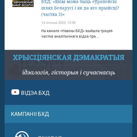
БХД: «Якім можа быць еўрапейскі
шлях Беларусі і як да яго прыйсці?
(частка 3)»
14 ліпеня 2025, 15:00
На канале «Навіны БХД» выйшла трэцяя
частка аналітычнага відэа пра ...
ВІДЭА БХД
КАМПАНІІ БХД