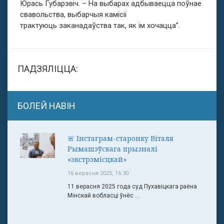
Юрась Губарэвіч. – На выбарах адбываецца поўнае
свавольства, выбарчыя камісіі
трактуюць заканадаўства так, як ім хочацца”.
ПАДЗЯЛІЦЦА:
БОЛЕЙ НАВІН
🚨 Інстаграм-старонку Віталя
Рымашэўскага прызналі
«экстрэмісцкай»
16 верасня 2025, 16:30
11 верасня 2025 года суд Пухавіцкага раёна
Мінскай вобласці ўнёс ...