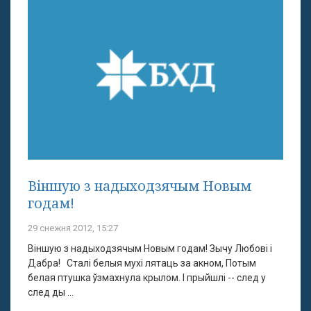
Віншую з надыходзячым Новым
годам!
29 снежня 2012, 15:27
Віншую з надыходзячым Новым годам! Зычу Любові і
Дабра! Сталі белыя мухі лятаць за акном, Потым
белая птушка ўзмахнула крылом. І прыйшлі -- след у
след ды ...