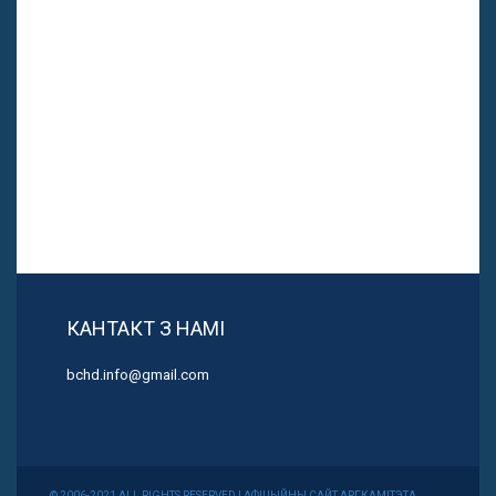
КАНТАКТ З НАМІ
bchd.info@gmail.com
© 2006-2021 ALL RIGHTS RESERVED | АФІЦЫЙНЫ САЙТ АРГКАМІТЭТА