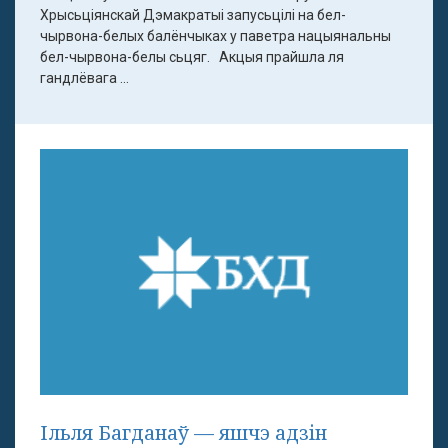
Хрысьціянскай Дэмакратыі запусьцілі на бел-
чырвона-белых балёнчыках у паветра нацыянальны
бел-чырвона-белы сьцяг. Акцыя прайшла ля
гандлёвага ...
Ільля Багданаў — яшчэ адзін