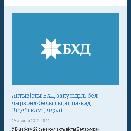
Актывісты БХД запусьцілі бел-
чырвона-белы сьцяг па-над
Віцебскам (відэа)
29 снежня 2012, 15:22
У Віцебску 29 сьнежня актывісты Беларускай