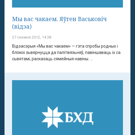
Мы вас чакаем. Яўген Васьковіч
(відэа)
27 снежня 2012, 14:38
Відэасэрыя «Мы вас чакаем» — гэта спробы родных і
блізкіх зьвярнуцца да палітвязьняў, павіншаваць іх са
сьвятамі, расказаць сямейныя навіны. ...