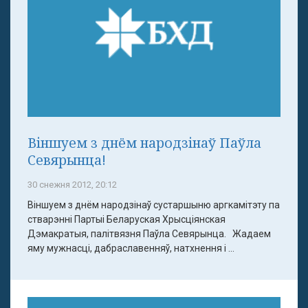
Віншуем з днём народзінаў Паўла
Севярынца!
30 снежня 2012, 20:12
Віншуем з днём народзінаў сустаршыню аргкамітэту па
стварэнні Партыі Беларуская Хрысціянская
Дэмакратыя, палітвязня Паўла Севярынца. Жадаем
яму мужнасці, дабраславенняў, натхнення і ...