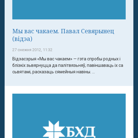
Мы вас чакаем. Павал Севярынец
(відэа)
27 снежня 2012, 11:32
Відэасэрыя «Мы вас чакаем» — гэта спробы родных і
блізкіх зьвярнуцца да палітвязьняў, павіншаваць іх са
сьвятамі, расказаць сямейныя навіны. ...