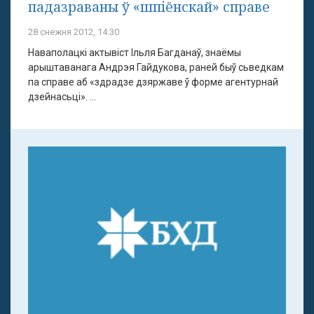
падазраваны ў «шпіёнскай» справе
28 снежня 2012, 14:30
Наваполацкі актывіст Ільля Багданаў, знаёмы
арыштаванага Андрэя Гайдукова, раней быў сьведкам
па справе аб «здрадзе дзяржаве ў форме агентурнай
дзейнасьці». ...