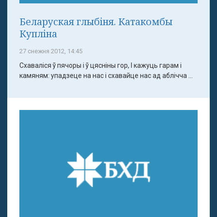
Беларуская глыбіня. Катакомбы
Купліна
27 снежня 2012, 14:45
Схаваліся ў пячоры і ў цясніны гор, І кажуць гарам і
камяням: упадзеце на нас і схавайце нас ад аблічча ...