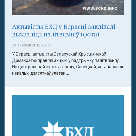
Актывісты БХД у Берасці заклікалі
вызваліць палітвязняў (фота)
31 снежня 2012, 09:17
У Берасці актывісты Беларускай Хрысціянскай
Дэмакратыі правялі акцыю ў падтрымку палітвязняў.
На цэнтральнай вуліцы гораду, Савецкай, яны наляпілі
некалькі дзясяткаў улётак ...