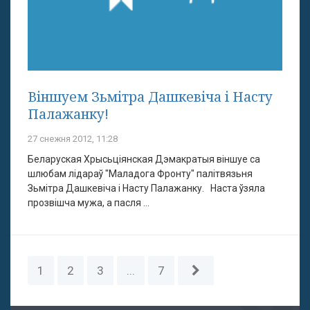
Віншуем Зьмітра Дашкевіча і Насту
Палажанку!
27 снежня 2012, 11:28
Беларуская Хрысьціянская Дэмакратыя віншуе са
шлюбам лідараў "Маладога Фронту" палітвязьня
Зьмітра Дашкевіча і Насту Палажанку. Наста ўзяла
прозвішча мужа, а пасля ...
1
2
3
...
7