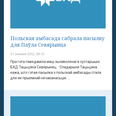
Польская амбасада сабрала пасылку
для Паўла Севярынца
31 снежня 2012, 09:10
Пра гэта паведаміла маці зьняволенага сустаршыні
БХД Тацьцяна Севярынец. Спадарыня Тацьцяна
кажа, што гэтая пасылка з польскай амбасады стала
для яе прыемнай нечаканасьцю: ...