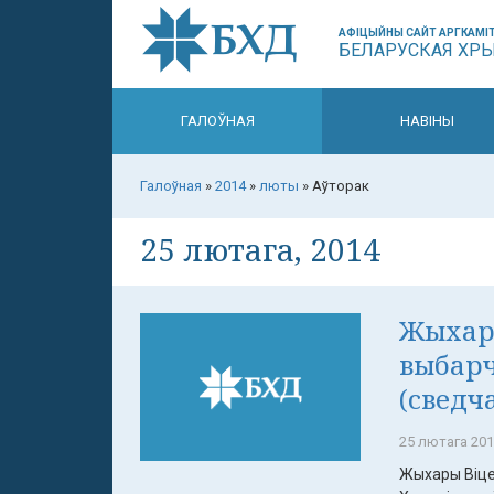
АФІЦЫЙНЫ САЙТ АРГКАМІТ
БЕЛАРУСКАЯ ХР
ГАЛОЎНАЯ
НАВІНЫ
Галоўная
»
2014
»
люты
»
Аўторак
25 лютага, 2014
Жыхары
выбарч
(сведч
25 лютага 201
Жыхары Віцеб