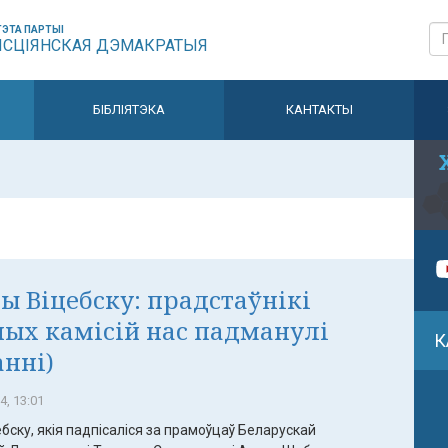
ЭТА ПАРТЫІ
ЫСЦІЯНСКАЯ ДЭМАКРАТЫЯ
БІБЛІЯТЭКА
КАНТАКТЫ
 Віцебску: прадстаўнікі
ых камісій нас падманулі
К
анні)
4, 13:01
ску, якія падпісаліся за прамоўцаў Беларускай