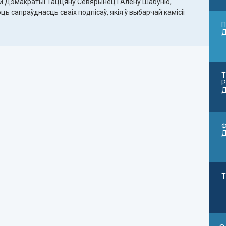
й Дэмакратыі Таццяну Севярынец і Алену Шабуню,
 сапраўднасць сваіх подпісаў, якія ў выбарчай камісіі
П
Т
Р
Д
Ф
Т