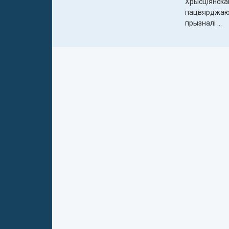
Хрысціянска
пацвярджаюць
прызналі ...