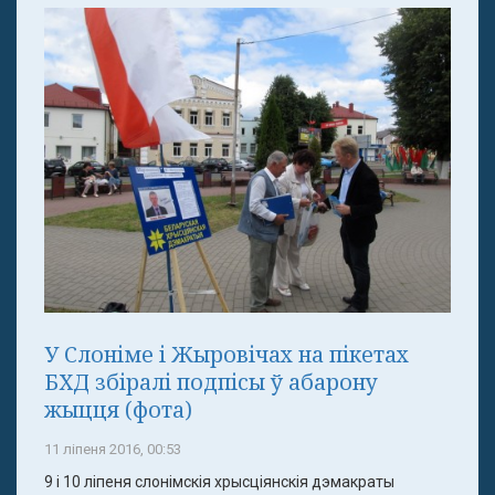
У Слоніме і Жыровічах на пікетах
БХД збіралі подпісы ў абарону
жыцця (фота)
11 ліпеня 2016, 00:53
9 і 10 ліпеня слонімскія хрысціянскія дэмакраты