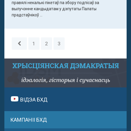
правялі некалькі пікетаў па збору подпісаў за
вылучэнне кандыдатам у дэпутаты Палаты
прадстаўнікоў ...
1
2
3
ВІДЭА БХД
КАМПАНІІ БХД