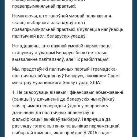
правапрымяняльнай практыкі;
Намагаючы, што галоўнай умовай паляпшэння
якасці выбарчага заканадаўства і
правапрымяняльнай практыкі з’яўляецца наяўнасць
палітычнай волі беларускіх уладаў;
Нагадваючы, што важнай умовай нармалізацыі
стасункаў з уладамі Беларусі было не толькі
вызваленне палітвязняў, але і іх рэабілітацыя;
Мы, прадстаўнікі палітычных партый і грамадска-
палітычных аб’яднанняў Беларусі, заклікаем Савет
міністраў Еўрапейскага Звязу і ўрад ЗША:
1. Не скасоўваць візавыя і фінансавыя абмежаванні
(санкцыі) у дачыненні да беларускіх чыноўнікаў,
якія прымалі непасрэдны ўдзел у рэпрэсіях у
дачыненні да палітычных апанентаў ці
фальсіфікацыі вынікаў выбараў, і вярнуцца да
разгляду гэтага пытання па выніках парламенцкай
выбарчай кампаніі, якая пройдзе ў 2016 годзе.