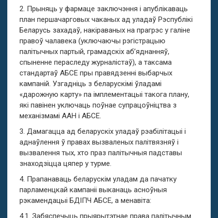
2. Прыняць у фармаце заключэння і апублікаваць
план першачарговых чаканых ад уладаў Рэспублікі
Беларусь захадаў, накіраваных на прагрэс у галіне
правоў чалавека (уключаючы рэгістрацыю
палітычных партый, грамадскіх аб’яднанняў,
спыненне пераследу журналістаў), а таксама
стандартаў АБСЕ пры правядзенні выбарчых
кампаній. Узгадніць з беларускімі ўладамі
«дарожную карту» па імплементацыі такога плану,
які павінен уключаць поўнае супрацоўніцтва з
механізмамі ААН і АБСЕ.
3. Дамагацца ад беларускіх уладаў рэабілітацыі і
аднаўлення ў правах вызваленых палітвязняў і
вызвалення тых, хто праз палітычныя падставы
знаходзіцца цяпер у турме.
4. Прапанаваць беларускім уладам да пачатку
парламенцкай кампаніі выканаць асноўныя
рэкамендацыі БДІПЧ АБСЕ, а менавіта:
4.1. Забяспечыць прыярытэтнае права палітычным