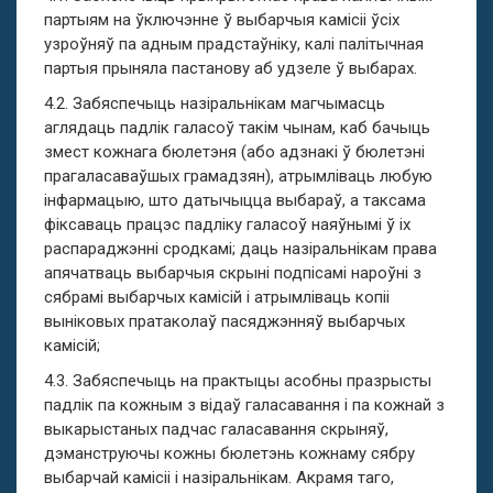
партыям на ўключэнне ў выбарчыя камісіі ўсіх
узроўняў па адным прадстаўніку, калі палітычная
партыя прыняла пастанову аб удзеле ў выбарах.
4.2. Забяспечыць назіральнікам магчымасць
аглядаць падлік галасоў такім чынам, каб бачыць
змест кожнага бюлетэня (або адзнакі ў бюлетэні
прагаласаваўшых грамадзян), атрымліваць любую
інфармацыю, што датычыцца выбараў, а таксама
фіксаваць працэс падліку галасоў наяўнымі ў іх
распараджэнні сродкамі; даць назіральнікам права
апячатваць выбарчыя скрыні подпісамі нароўні з
сябрамі выбарчых камісій і атрымліваць копіі
выніковых пратаколаў пасяджэнняў выбарчых
камісій;
4.3. Забяспечыць на практыцы асобны празрысты
падлік па кожным з відаў галасавання і па кожнай з
выкарыстаных падчас галасавання скрыняў,
дэманструючы кожны бюлетэнь кожнаму сябру
выбарчай камісіі і назіральнікам. Акрамя таго,