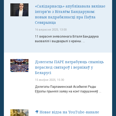
«Салідарнасць» апублікавала вялікае
інтэрв’ю з Віталём Бандаруком:
новыя падрабязнасці пра Паўла
Севярынца
16 верасня 2025, 13:00
11 верасня зняволенага Віталя Бандарука
вызвалілі і выдварылі з краіны. ...
Дэлегаты ПАРЕ патрабуюць спыніць
пераслед святароў і вернікаў у
Беларусі
15 жніўня 2025, 15:30
Дэлегаты Парламенскай Асабмлеі Рады
Еўропы прынялі заяву на конт парушэнняў ...
🎥 Новае відэа на YouTube-канале