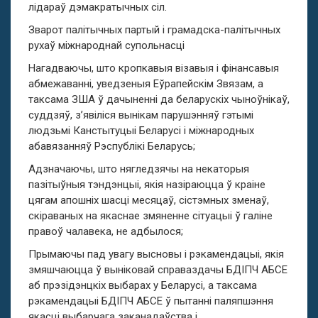
лідараў дэмакратычных сіл.
Зварот палітычных партый і грамадска-палітычных
рухаў міжнароднай супольнасці
Нагадваючы, што кропкавыя візавыя і фінансавыя
абмежаванні, уведзеныя Еўрапейскім Звязам, а
таксама ЗША ў дачыненні да беларускіх чыноўнікаў,
суддзяў, з’явіліся вынікам парушэнняў гэтымі
людзьмі Канстытуцыі Беларусі і міжнародных
абавязанняў Рэспублікі Беларусь;
Адзначаючы, што нягледзячы на некаторыя
пазітыўныя тэндэнцыі, якія назіраюцца ў краіне
цягам апошніх шасці месяцаў, сістэмных зменаў,
скіраваных на якаснае змяненне сітуацыі ў галіне
правоў чалавека, не адбылося;
Прымаючы пад увагу высновы і рэкамендацыі, якія
змяшчаюцца ў выніковай справаздачы БДІПЧ АБСЕ
аб прэзідэнцкіх выбарах у Беларусі, а таксама
рэкамендацыі БДІПЧ АБСЕ ў пытанні паляпшэння
якасці выбарчага заканадаўства і