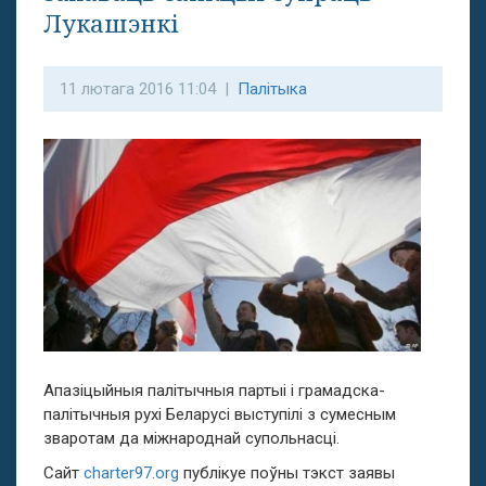
Лукашэнкі
11 лютага 2016 11:04 |
Палітыка
Апазіцыйныя палітычныя партыі і грамадска-
палітычныя рухі Беларусі выступілі з сумесным
зваротам да міжнароднай супольнасці.
Сайт
charter97.org
публікуе поўны тэкст заявы