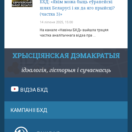
БХД: «Якім можа быць еўрапейскі
шлях Беларусі і як да яго прыйсці?
(частка 3)»
14 ліпеня 2025, 15:00
На канале «Навіны БХД» выйшла трэцяя
частка аналітычнага відэа пра ...
ВІДЭА БХД
КАМПАНІІ БХД