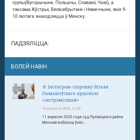
групы(Вугоршчыне, Польшчы, Славакіі, Чэхіі), а
таксама Аўстрыі, Вялікабрытаніі і Нямеччыне, якія 9-
10 лютага знаходзяцца ў Менску.
ПАДЗЯЛІЦЦА:
БОЛЕЙ НАВІН
🚨 Інстаграм-старонку Віталя
Рымашэўскага прызналі
«экстрэмісцкай»
16 верасня 2025, 16:30
11 верасня 2025 года суд Пухавіцкага раёна
Мінскай вобласці ўнёс ...