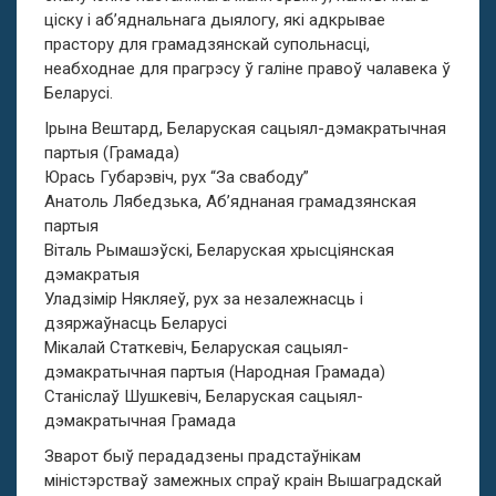
ціску і аб’яднальнага дыялогу, які адкрывае
прастору для грамадзянскай супольнасці,
неабходнае для прагрэсу ў галіне правоў чалавека ў
Беларусі.
Ірына Вештард, Беларуская сацыял-дэмакратычная
партыя (Грамада)
Юрась Губарэвіч, рух “За свабоду”
Анатоль Лябедзька, Аб’яднаная грамадзянская
партыя
Віталь Рымашэўскі, Беларуская хрысціянская
дэмакратыя
Уладзімір Някляеў, рух за незалежнасць і
дзяржаўнасць Беларусі
Мікалай Статкевіч, Беларуская сацыял-
дэмакратычная партыя (Народная Грамада)
Станіслаў Шушкевіч, Беларуская сацыял-
дэмакратычная Грамада
Зварот быў перададзены прадстаўнікам
міністэрстваў замежных спраў краін Вышаградскай