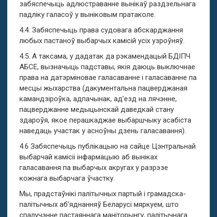
забяспечыць адлюстраванне вынікаў раздзельнага
падліку галасоў у выніковым пратаколе.
4.4. Забяспечыць права судовага абскарджання
любых пастаноў выбарчых камісій усіх узроўняў.
4.5. А таксама, у дадатак да рэкамендацый БДІПЧ
АБСЕ, вызначыць падставы, якія даюць выключнае
права на датэрміновае галасаванне і галасаванне па
месцы жыхарства (дакументальна пацверджаная
камандзіроўка, адпачынак, ад’езд на лячэнне,
пацверджанне медыцынскай даведкай стану
здароўя, якое перашкаджае выбаршчыку асабіста
наведаць участак у асноўны дзень галасавання).
4.6 Забяспечыць публікацыю на сайце Цэнтральнай
выбарчай камісіі інфармацыю аб выніках
галасавання па выбарчых акругах у разрэзе
кожнага выбарчага ўчастку.
Мы, прадстаўнікі палітычных партый і грамадска-
палітычных аб’яднанняў Беларусі мяркуем, што
спалучэнне пастаяннага маніторынгу, палітычнага