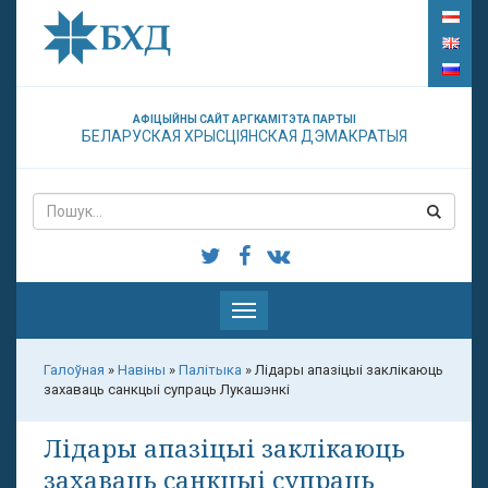
АФІЦЫЙНЫ САЙТ АРГКАМІТЭТА ПАРТЫІ
БЕЛАРУСКАЯ ХРЫСЦІЯНСКАЯ ДЭМАКРАТЫЯ
Паказаць
меню
Галоўная
»
Навіны
»
Палітыка
»
Лідары апазіцыі заклікаюць
захаваць санкцыі супраць Лукашэнкі
Лідары апазіцыі заклікаюць
захаваць санкцыі супраць