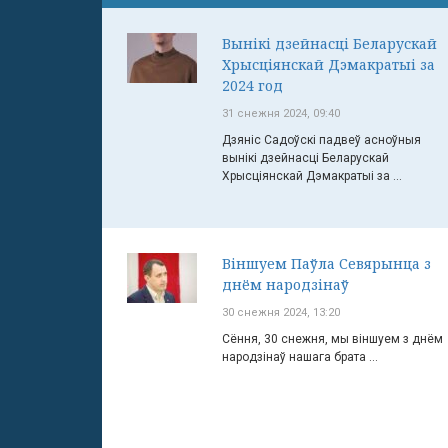
Вынікі дзейнасці Беларускай
Хрысціянскай Дэмакратыі за
2024 год
31 снежня 2024, 09:40
Дзяніс Садоўскі падвеў асноўныя
вынікі дзейнасці Беларускай
Хрысціянскай Дэмакратыі за ...
Віншуем Паўла Севярынца з
днём народзінаў
30 снежня 2024, 13:20
Сёння, 30 снежня, мы віншуем з днём
народзінаў нашага брата ...