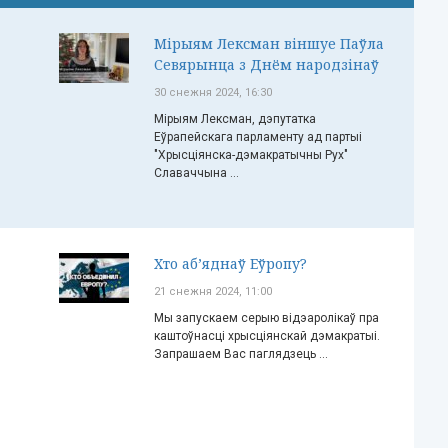
Мірыям Лексман віншуе Паўла
Севярынца з Днём народзінаў
30 снежня 2024, 16:30
Мірыям Лексман, дэпутатка
Еўрапейскага парламенту ад партыі
"Хрысціянска-дэмакратычны Рух"
Славаччына ...
Хто аб’яднаў Еўропу?
21 снежня 2024, 11:00
Мы запускаем серыю відэаролікаў пра
каштоўнасці хрысціянскай дэмакратыі.
Запрашаем Вас паглядзець ...