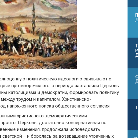
П
Т
Р
Д
Ф
полноценную политическую идеологию связывают с
стрые противоречия этого периода заставляли Церковь
ины католицизма и демократии, формировать политику
 между трудом и капиталом. Христианско-
од напряженного поиска общественного согласия.
Т
ванными христианско-демократическими
просто. Церковь, достаточно консервативная по
твенные изменения, продолжала исповедовать
д светской – и боролась за возвращение утраченных