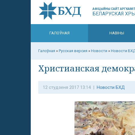
АФІЦЫЙНЫ САЙТ АРГКАМІТ
БЕЛАРУСКАЯ ХР
ГАЛОЎНАЯ
НАВІНЫ
Галоўная
»
Русская версия
»
Новости
»
Новости БХ
Христианская демокра
12 студзеня 2017 13:14 |
Новости БХД