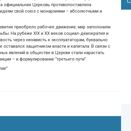
С
ека официальная Церковь противопоставляла
идеям свой союз с монархиями – абсолютными и
азвитие приобрело рабочее движение, мир заполонили
ьбы. На рубеже XIX и ХХ веков социал-демократия и
вость через ненависть к эксплуататорам, буквально
е оставался защитником власти и капитала. В связи с
ных явлений в обществе в Церкви стали нарастать
иции – и формулирование “третьего пути”.
тия”