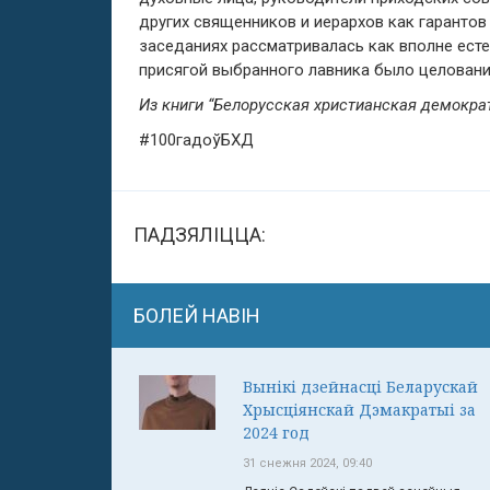
других священников и иерархов как гарантов
заседаниях рассматривалась как вполне есте
присягой выбранного лавника было целовани
Из книги “Белорусская христианская демокра
#100гадоўБХД
ПАДЗЯЛІЦЦА:
БОЛЕЙ НАВІН
Вынікі дзейнасці Беларускай
Хрысціянскай Дэмакратыі за
2024 год
31 снежня 2024, 09:40