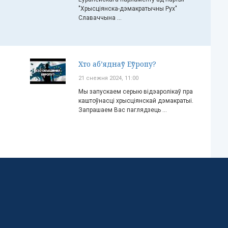
"Хрысціянска-дэмакратычны Рух"
Славаччына ...
Хто аб’яднаў Еўропу?
21 снежня 2024, 11:00
Мы запускаем серыю відэаролікаў пра
каштоўнасці хрысціянскай дэмакратыі.
Запрашаем Вас паглядзець ...