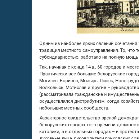
Одним из наиболее ярких явлений сочетания
традиция местного самоуправления. То, что 
субсидиарностью, работало на полную мощь 
Так, начиная с конца 14 в., 60 городов и мес
Практически все большие белорусские города 
Могилев, Борисов, Мозырь, Пинск, Новогрудо
Волковыск, Мстислав и другие – руководств
(рассматривала гражданские и имущественные
осуществлялся дистрибутизм, когда хозяйств
небольших местных сообществ.
Характерное свидетельство зрелой демократи
белорусских городах того времени должност
католики, а в отдельных городах – и протес
духовные лица, руководители приходских сов