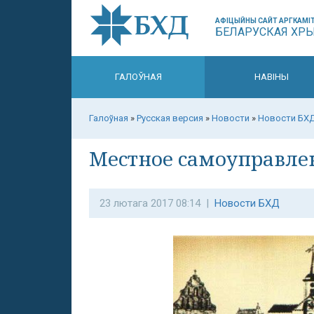
АФІЦЫЙНЫ САЙТ АРГКАМІТ
БЕЛАРУСКАЯ ХР
ГАЛОЎНАЯ
НАВІНЫ
Галоўная
»
Русская версия
»
Новости
»
Новости БХ
Местное самоуправле
23 лютага 2017 08:14 |
Новости БХД