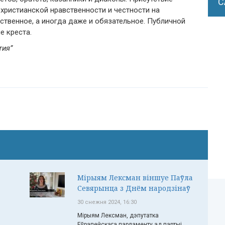
С
 христианской нравственности и честности на
ственное, а иногда даже и обязательное. Публичной
е креста.
тия”
Мірыям Лексман віншуе Паўла
Севярынца з Днём народзінаў
30 снежня 2024, 16:30
Мірыям Лексман, дэпутатка
Еўрапейскага парламенту ад партыі