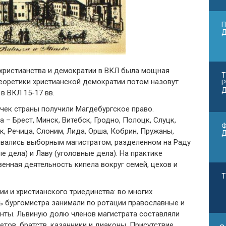
П
 христианства и демократии в ВКЛ была мощная
Т
теоретики христианской демократии потом назовут
Р
Д
в ВКЛ 15-17 вв.
течек страны получили Магдебургское право.
– Брест, Минск, Витебск, Гродно, Полоцк, Слуцк,
Ф
к, Речица, Слоним, Лида, Орша, Кобрин, Пружаны,
овались выборным магистратом, разделенном на Раду
 дела) и Лаву (уголовные дела). На практике
енная деятельность кипела вокруг семей, цехов и
Т
и и христианского триединства: во многих
ь бургомистра занимали по ротации православные и
танты. Львиную долю членов магистрата составляли
етов, братств, казанники и диаконы. Присутствие