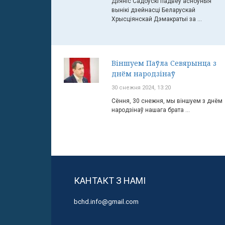
Дзяніс Садоўскі падвеў асноўныя
вынікі дзейнасці Беларускай
Хрысціянскай Дэмакратыі за ...
Віншуем Паўла Севярынца з
днём народзінаў
30 снежня 2024, 13:20
Сёння, 30 снежня, мы віншуем з днём
народзінаў нашага брата ...
КАНТАКТ З НАМІ
bchd.info@gmail.com